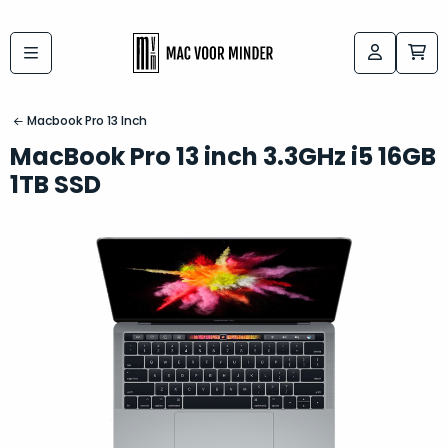
Bij
Labels:
macvoorminder.nl
kies
koop
Macbook Pro 13 Inch
de
je
MacBook Pro 13 inch 3.3GHz i5 16GB
altijd
Mac
1TB SSD
in
die
5-
bij
sterren
“
als
jou
nieuw
”
past
conditie
–
Het
gegarandeerd.
kan
Zowel
lastig
de
zijn
“
customer
om