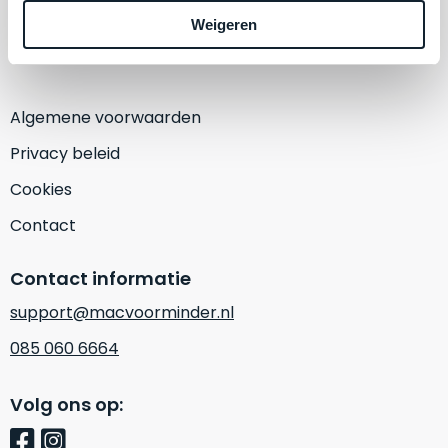
een
1382 KA Weesp
Weigeren
‘
customer
(Alleen op afspraak)
return’
.
Dit
Kort
model
uitgepakt
Algemene voorwaarden
biedt
en
het
binnen
Privacy beleid
beste
de
Cookies
‘
all-
retourperiode
round’
teruggestuurd.
Contact
pakket
Dus
binnen
niks
Contact informatie
de
refurbished,
categorie.
support@macvoorminder.nl
niks
Het
vervangen.
085 060 6664
is
Simpelweg
een
weinig
Volg ons op:
Mac
gebruikt.
die
Zowel