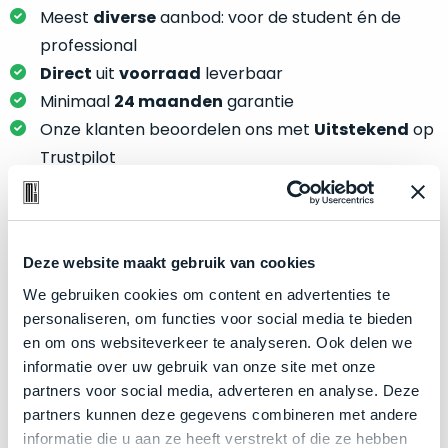
je
je
Meest
diverse
aanbod: voor de student én de
nou
slim,
professional
precies
zonder
Direct
uit
voorraad
leverbaar
nodig?
concessies
Minimaal
24 maanden
garantie
te
We
Onze klanten beoordelen ons met
Uitstekend
op
doen
hebben
Trustpilot
aan
inmiddels
kwaliteit.
zoveel
verschillende
Hier
klanten
Product specificaties
lees
voorzien
Deze website maakt gebruik van cookies
je
van
We gebruiken cookies om content en advertenties te
Model
MacBook Pro 13"
welke
een
personaliseren, om functies voor social media te bieden
conditiebeschrijvingen
Modeljaar
2017
MacBook
en om ons websiteverkeer te analyseren. Ook delen we
wij
dat
Kleur
Space Gray
informatie over uw gebruik van onze site met onze
bij
we
partners voor social media, adverteren en analyse. Deze
Processor
3.3GHz dual-core Intel Core i5
onze
weten
partners kunnen deze gegevens combineren met andere
producten
Opslag
1TB SSD
voor
informatie die u aan ze heeft verstrekt of die ze hebben
gebruiken.