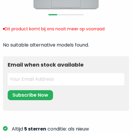
return
”
de
als
juiste
“ongebruikt,
MacBook
doos
te
Dit product komt bij ons nooit meer op voorraad
eenmalig
kiezen.
geopend
”
Zeker
zijn
No suitable alternative models found.
wanneer
varianten
je
van
eigenlijk
Email when stock available
onze
niet
“
als
precies
nieuw
”-
weet
selectie:
waar
volledige
je
nieuwstaat,
moet
scherpe
beginnen.
prijs.
Wat
Zo
heb
Altijd
5 sterren
conditie: als nieuw
bespaar