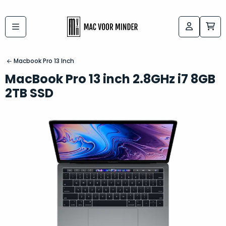
Bij
Labels:
macvoorminder.nl
kies
koop
Macbook Pro 13 Inch
de
je
MacBook Pro 13 inch 2.8GHz i7 8GB
altijd
Mac
2TB SSD
in
die
5-
bij
sterren
“
als
jou
nieuw
”
past
conditie
–
Het
gegarandeerd.
kan
Zowel
lastig
de
zijn
“
customer
om