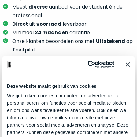
je
je
Meest
diverse
aanbod: voor de student én de
nou
slim,
precies
professional
zonder
nodig?
Direct
uit
voorraad
leverbaar
concessies
Minimaal
24 maanden
garantie
te
We
Onze klanten beoordelen ons met
Uitstekend
op
doen
hebben
aan
Trustpilot
inmiddels
kwaliteit.
zoveel
verschillende
Hier
klanten
lees
Product specificaties
voorzien
je
Deze website maakt gebruik van cookies
van
welke
Model
MacBook Pro 13"
een
We gebruiken cookies om content en advertenties te
conditiebeschrijvingen
MacBook
Modeljaar
2019
personaliseren, om functies voor social media te bieden
wij
dat
en om ons websiteverkeer te analyseren. Ook delen we
Kleur
Space Gray
bij
we
informatie over uw gebruik van onze site met onze
onze
Processor
2.8GHz quad-core Intel Core i7
weten
partners voor social media, adverteren en analyse. Deze
producten
voor
Opslag
2TB SSD
partners kunnen deze gegevens combineren met andere
gebruiken.