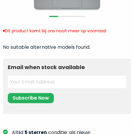
return
”
de
als
juiste
“ongebruikt,
MacBook
doos
te
eenmalig
Dit product komt bij ons nooit meer op voorraad
kiezen.
geopend
”
Zeker
zijn
No suitable alternative models found.
wanneer
varianten
je
van
eigenlijk
Email when stock available
onze
niet
“
als
precies
nieuw
”-
weet
selectie:
waar
volledige
je
nieuwstaat,
moet
scherpe
beginnen.
prijs.
Wat
Zo
heb
bespaar
Altijd
5 sterren
conditie: als nieuw