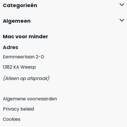
op
mist
Categorieën
perfecte
mee
staat.
in
Algemeen
Profiteer
gaan.
van
een
Mac voor minder
Ze
scherpe
zijn
Adres
prijs
–
voor
Eemmeerlaan 2-D
in
een
hun
product
1382 KA Weesp
categorie
dat
(Alleen op afspraak)
–
praktisch
gewoon
nieuw
is.
een
Algemene voorwaarden
rocksolid
Minimaal
optie
.
24
Privacy beleid
Een
maanden
garantie
Cookies
voorbeeld
bij
hiervan