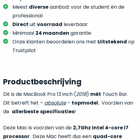
je
je
Meest
diverse
aanbod: voor de student én de
nou
slim,
precies
professional
zonder
nodig?
Direct
uit
voorraad
leverbaar
concessies
Minimaal
24 maanden
garantie
te
We
Onze klanten beoordelen ons met
Uitstekend
op
doen
hebben
aan
Trustpilot
inmiddels
kwaliteit.
zoveel
verschillende
Hier
klanten
lees
Productbeschrijving
voorzien
je
van
Dit is de MacBook Pro 13 inch (
2018
)
mét
Touch Bar.
welke
een
conditiebeschrijvingen
Dit betreft het –
absolute
–
topmodel.
Voorzien van
MacBook
wij
de
allerbeste
specificaties
!
dat
bij
we
onze
weten
Deze Mac is voorzien van de
2,7Ghz Intel 4-core i7
producten
voor
processor
. Deze Mac heeft dus een
quad-core
gebruiken.