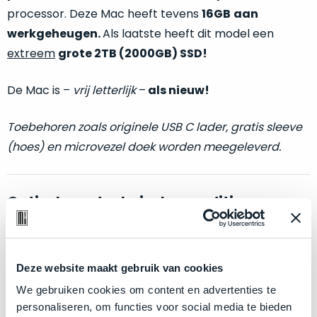
welk
processor. Deze Mac heeft tevens
16GB
aan
gebruiksdoel
werkgeheugen.
Als laatste heeft dit model een
een
extreem
grote 2TB (2000GB) SSD!
Mac
geschikt
De Mac is –
vrij letterlijk
–
als nieuw!
is.
Op
Toebehoren zoals originele USB C lader, gratis sleeve
Als
basis
(hoes) en microvezel doek worden meegeleverd.
nieuw
van
–
echte
klantervaringen
tref
nauwelijks
je
Optische en technische conditie:
gebruikt,
hier
maximaal
onze
voordeel.
labels.
Als nieuw.
Deze MacBook Pro wijkt –
letterlijk
– niet af
Dit
Deze website maakt gebruik van cookies
van nieuw. Zowel optisch als technisch niet van nieuw
Onze
product
te onderscheiden.
We gebruiken cookies om content en advertenties te
favoriet
is
personaliseren, om functies voor social media te bieden