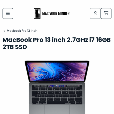
Bij
Labels:
macvoorminder.nl
kies
koop
Macbook Pro 13 Inch
de
je
MacBook Pro 13 inch 2.7GHz i7 16GB
altijd
Mac
2TB SSD
in
die
5-
bij
sterren
“
als
jou
nieuw
”
past
conditie
–
Het
gegarandeerd.
kan
Zowel
lastig
de
zijn
“
customer
om