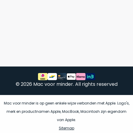
vrijwel
betreft
iedereen
.
een
Daarom
gloednieuwe,
is
ongebruikte
dit
MacBook.
‘onze
Wanneer
favoriet’.
er
een
Je
nieuw
kiest
model
hierbij
wordt
voor
uitgebracht,
© 2026 Mac voor minder. All rights reserved
‘
value
blijft
for
er
money
‘
vaak
Mac voor minder is op geen enkele wijze verbonden met Apple. Logo's,
of
ongebruikte
merk en productnamen Apple, MacBook, Macintosh zijn eigendom
‘
prijs/kwaliteitverhouding
‘.
voorraad
van Apple.
Het
van
Sitemap
is
het