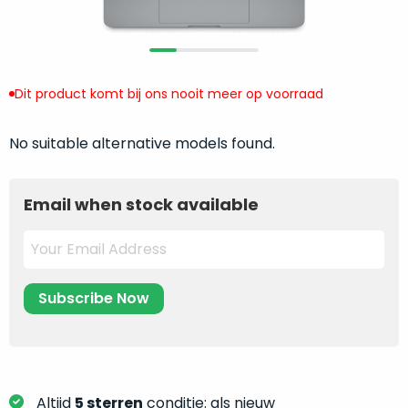
return
”
de
als
juiste
“ongebruikt,
MacBook
doos
te
eenmalig
Dit product komt bij ons nooit meer op voorraad
kiezen.
geopend
”
Zeker
zijn
No suitable alternative models found.
wanneer
varianten
je
van
eigenlijk
Email when stock available
onze
niet
“
als
precies
nieuw
”-
weet
selectie:
waar
volledige
je
nieuwstaat,
moet
scherpe
beginnen.
prijs.
Wat
Zo
heb
bespaar
Altijd
5 sterren
conditie: als nieuw