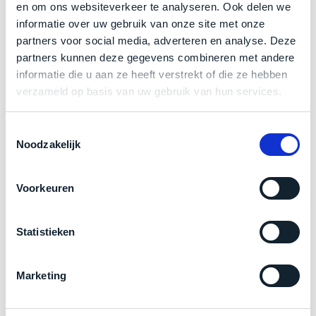
een
en om ons websiteverkeer te analyseren. Ook delen we
Klik hier
voor meer informatie over de ster vermelding
‘
customer
informatie over uw gebruik van onze site met onze
bij producten
return’
.
partners voor social media, adverteren en analyse. Deze
Dit
Kort
partners kunnen deze gegevens combineren met andere
model
uitgepakt
informatie die u aan ze heeft verstrekt of die ze hebben
Zakelijk kopen? BTW is aftrekbaar!
biedt
en
verzameld op basis van uw gebruik van hun services.
het
binnen
De prijs is inclusief 21% BTW.
beste
de
Toestemmingsselectie
‘
all-
retourperiode
Noodzakelijk
round’
teruggestuurd.
pakket
Dus
binnen
niks
Voorkeuren
de
refurbished,
categorie.
niks
Statistieken
Het
vervangen.
is
Simpelweg
een
weinig
Marketing
Mac
gebruikt.
die
Zowel