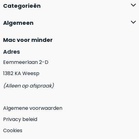
op
mist
Categorieën
perfecte
mee
staat.
in
Algemeen
Profiteer
gaan.
van
een
Mac voor minder
Ze
scherpe
zijn
Adres
prijs
–
voor
Eemmeerlaan 2-D
in
een
hun
product
1382 KA Weesp
categorie
dat
(Alleen op afspraak)
–
praktisch
gewoon
nieuw
is.
een
Algemene voorwaarden
rocksolid
Minimaal
optie
.
24
Privacy beleid
Een
maanden
garantie
Cookies
voorbeeld
bij
hiervan