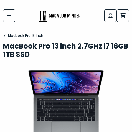
Bij
Labels:
macvoorminder.nl
kies
koop
Macbook Pro 13 Inch
de
je
MacBook Pro 13 inch 2.7GHz i7 16GB
altijd
Mac
1TB SSD
in
die
5-
bij
sterren
“
als
jou
nieuw
”
past
conditie
–
Het
gegarandeerd.
kan
Zowel
lastig
de
zijn
“
customer
om