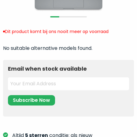
return
”
de
als
juiste
“ongebruikt,
MacBook
doos
te
eenmalig
Dit product komt bij ons nooit meer op voorraad
kiezen.
geopend
”
Zeker
zijn
No suitable alternative models found.
wanneer
varianten
je
van
eigenlijk
Email when stock available
onze
niet
“
als
precies
nieuw
”-
weet
selectie:
waar
volledige
je
nieuwstaat,
moet
scherpe
beginnen.
prijs.
Wat
Zo
heb
bespaar
Altijd
5 sterren
conditie: als nieuw