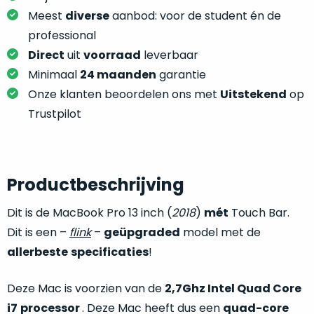
je
je
Meest
diverse
aanbod: voor de student én de
nou
slim,
precies
professional
zonder
nodig?
Direct
uit
voorraad
leverbaar
concessies
Minimaal
24 maanden
garantie
te
We
Onze klanten beoordelen ons met
Uitstekend
op
doen
hebben
aan
Trustpilot
inmiddels
kwaliteit.
zoveel
verschillende
Hier
klanten
lees
Productbeschrijving
voorzien
je
van
Dit is de MacBook Pro 13 inch (
2018
)
mét
Touch Bar.
welke
een
conditiebeschrijvingen
Dit is een –
flink
–
geüpgraded
model met de
MacBook
wij
allerbeste
specificaties
!
dat
bij
we
onze
weten
Deze Mac is voorzien van de
2,7Ghz Intel Quad Core
producten
voor
i7
processor
. Deze Mac heeft dus een
quad-core
gebruiken.