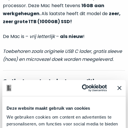
welk
processor. Deze Mac heeft tevens
16GB
aan
gebruiksdoel
werkgeheugen.
Als laatste heeft dit model de
zeer,
een
zeer grote 1TB (1000GB) SSD!
Mac
geschikt
De Mac is –
vrij letterlijk
–
als
nieuw
!
is.
Op
Toebehoren zoals originele USB C lader, gratis sleeve
Als
basis
(hoes) en microvezel doek worden meegeleverd.
nieuw
van
–
echte
klantervaringen
tref
nauwelijks
je
Optische en technische conditie:
gebruikt,
hier
maximaal
onze
voordeel.
labels.
Als nieuw.
Deze MacBook Pro wijkt –
letterlijk
– niet af
Dit
Deze website maakt gebruik van cookies
van nieuw. Zowel optisch als technisch niet van nieuw
Onze
product
te onderscheiden.
We gebruiken cookies om content en advertenties te
favoriet
is
personaliseren, om functies voor social media te bieden