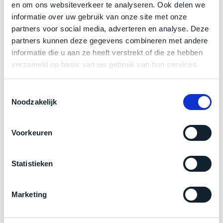
een
en om ons websiteverkeer te analyseren. Ook delen we
Klik hier
voor meer informatie over de ster vermelding
‘
customer
informatie over uw gebruik van onze site met onze
bij producten
return’
.
partners voor social media, adverteren en analyse. Deze
Dit
Kort
partners kunnen deze gegevens combineren met andere
model
uitgepakt
informatie die u aan ze heeft verstrekt of die ze hebben
Zakelijk kopen? BTW is aftrekbaar!
biedt
en
verzameld op basis van uw gebruik van hun services.
het
binnen
De prijs is inclusief 21% BTW.
beste
de
Toestemmingsselectie
‘
all-
retourperiode
Noodzakelijk
round’
teruggestuurd.
pakket
Dus
binnen
niks
Voorkeuren
de
refurbished,
categorie.
niks
Statistieken
Het
vervangen.
is
Simpelweg
een
weinig
Marketing
Mac
gebruikt.
die
Zowel