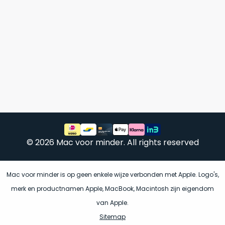
vrijwel
betreft
iedereen
.
een
Daarom
gloednieuwe,
is
ongebruikte
dit
MacBook.
‘onze
Wanneer
favoriet’.
er
een
Je
nieuw
kiest
model
hierbij
wordt
voor
uitgebracht,
© 2026 Mac voor minder. All rights reserved
‘
value
blijft
for
er
money
‘
vaak
Mac voor minder is op geen enkele wijze verbonden met Apple. Logo's,
of
ongebruikte
merk en productnamen Apple, MacBook, Macintosh zijn eigendom
‘
prijs/kwaliteitverhouding
‘.
voorraad
van Apple.
Het
van
Sitemap
is
het