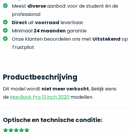
je
je
Meest
diverse
aanbod: voor de student én de
nou
slim,
professional
precies
zonder
nodig?
Direct
uit
voorraad
leverbaar
concessies
Minimaal
24 maanden
garantie
te
We
Onze klanten beoordelen ons met
Uitstekend
op
doen
hebben
aan
Trustpilot
inmiddels
kwaliteit.
zoveel
verschillende
Hier
klanten
lees
Productbeschrijving
voorzien
je
van
Dit model wordt
niet meer verkocht.
Bekijk eens
welke
een
conditiebeschrijvingen
de
MacBook Pro 13 inch 2020
modellen.
MacBook
wij
dat
bij
we
onze
Optische en technische conditie:
weten
producten
voor
gebruiken.