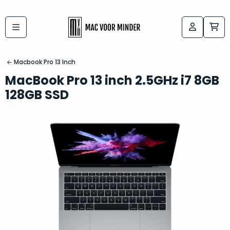
Bij
Labels:
macvoorminder.nl
kies
koop
Macbook Pro 13 Inch
de
je
MacBook Pro 13 inch 2.5GHz i7 8GB
altijd
Mac
128GB SSD
in
die
5-
bij
sterren
“
als
jou
nieuw
”
past
conditie
–
Het
gegarandeerd.
kan
Zowel
lastig
de
zijn
“
customer
om