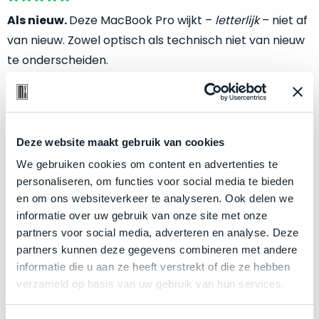
welk
Als nieuw.
Deze MacBook Pro wijkt –
letterlijk
– niet af
gebruiksdoel
van nieuw. Zowel optisch als technisch niet van nieuw
een
Mac
te onderscheiden.
geschikt
is.
Klik hier
voor meer informatie over de ster vermelding
bij producten
Op
Als
basis
Deze website maakt gebruik van cookies
nieuw
van
We gebruiken cookies om content en advertenties te
–
Zakelijk kopen? BTW is aftrekbaar!
echte
klantervaringen
tref
personaliseren, om functies voor social media te bieden
nauwelijks
je
De prijs is inclusief 21% BTW.
en om ons websiteverkeer te analyseren. Ook delen we
gebruikt,
hier
informatie over uw gebruik van onze site met onze
maximaal
onze
partners voor social media, adverteren en analyse. Deze
voordeel.
labels.
partners kunnen deze gegevens combineren met andere
informatie die u aan ze heeft verstrekt of die ze hebben
Dit
Onze
verzameld op basis van uw gebruik van hun services.
product
favoriet
is