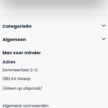
zich
optisch
heeft
als
bewezen
technisch
en
niet
waar
Categorieën
van
–
nieuw
wij
te
Algemeen
–
onderscheiden.
er
Mac voor minder
veel
Betreft
van
een
Adres
hebben
nagenoeg
Eemmeerlaan 2-D
verkocht.
ongebruikt
apparaat.
Je
1382 KA Weesp
kan
Grondig
er
(Alleen op afspraak)
gecontroleerd:
vrijwel
Door
ons
niet
geïnspecteerd
de
Algemene voorwaarden