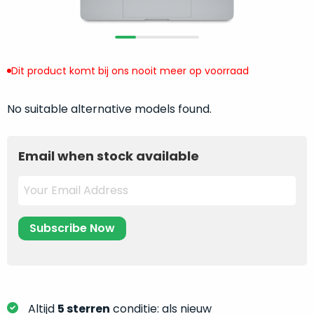
return
”
de
als
juiste
“ongebruikt,
MacBook
doos
te
Dit product komt bij ons nooit meer op voorraad
eenmalig
kiezen.
geopend
”
Zeker
zijn
No suitable alternative models found.
wanneer
varianten
je
van
eigenlijk
Email when stock available
onze
niet
“
als
precies
nieuw
”-
weet
selectie:
waar
volledige
je
nieuwstaat,
moet
scherpe
beginnen.
prijs.
Wat
Zo
heb
bespaar
Altijd
5 sterren
conditie: als nieuw