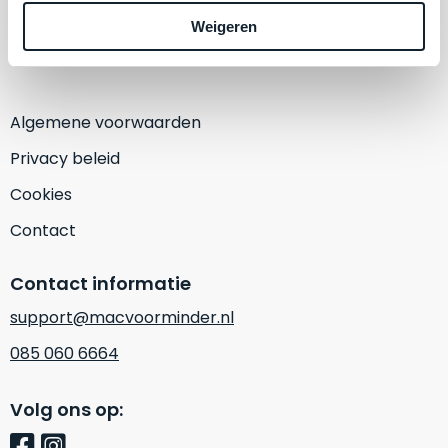
een
1382 KA Weesp
‘
customer
Weigeren
(Alleen op afspraak)
return’
.
Dit
Kort
model
uitgepakt
biedt
Algemene voorwaarden
en
het
binnen
Privacy beleid
beste
de
‘
all-
Cookies
retourperiode
round’
teruggestuurd.
Contact
pakket
Dus
binnen
niks
Contact informatie
de
refurbished,
categorie.
niks
support@macvoorminder.nl
Het
vervangen.
085 060 6664
is
Simpelweg
een
weinig
Mac
Volg ons op:
gebruikt.
die
Zowel