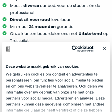
je
je
Meest
diverse
aanbod: voor de student én de
nou
slim,
precies
professional
zonder
nodig?
Direct
uit
voorraad
leverbaar
concessies
Minimaal
24 maanden
garantie
te
We
Onze klanten beoordelen ons met
Uitstekend
op
doen
hebben
aan
Trustpilot
inmiddels
kwaliteit.
zoveel
verschillende
Hier
klanten
lees
Product specificaties
voorzien
Deze website maakt gebruik van cookies
je
van
We gebruiken cookies om content en advertenties te
welke
Model
MacBook Pro 13"
een
personaliseren, om functies voor social media te bieden
conditiebeschrijvingen
MacBook
Modeljaar
Late 2016
en om ons websiteverkeer te analyseren. Ook delen we
wij
dat
Kleur
Space Gray
informatie over uw gebruik van onze site met onze
bij
we
partners voor social media, adverteren en analyse. Deze
onze
Processor
2.4GHz dual-core Intel Core i7
weten
partners kunnen deze gegevens combineren met andere
producten
voor
Opslag
256GB SSD
informatie die u aan ze heeft verstrekt of die ze hebben
gebruiken.