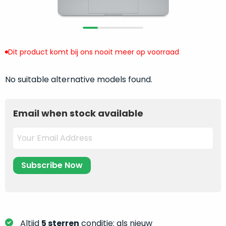
return
”
de
als
juiste
“ongebruikt,
MacBook
doos
te
eenmalig
Dit product komt bij ons nooit meer op voorraad
kiezen.
geopend
”
Zeker
zijn
No suitable alternative models found.
wanneer
varianten
je
van
eigenlijk
Email when stock available
onze
niet
“
als
precies
nieuw
”-
weet
selectie:
waar
volledige
je
nieuwstaat,
moet
scherpe
beginnen.
prijs.
Wat
Zo
heb
bespaar
Altijd
5 sterren
conditie: als nieuw