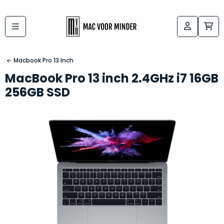
Bij
Labels:
macvoorminder.nl
kies
koop
Macbook Pro 13 Inch
de
je
MacBook Pro 13 inch 2.4GHz i7 16GB
altijd
Mac
256GB SSD
in
die
5-
bij
sterren
“
als
jou
nieuw
”
past
conditie
–
Het
gegarandeerd.
kan
Zowel
lastig
de
zijn
“
customer
om