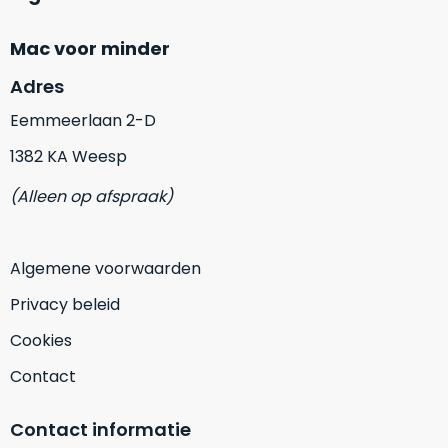
op
mist
perfecte
mee
Mac voor minder
staat.
in
Profiteer
Adres
gaan.
van
Eemmeerlaan 2-D
een
Ze
scherpe
1382 KA Weesp
zijn
prijs
–
voor
(Alleen op afspraak)
in
een
hun
product
categorie
dat
Algemene voorwaarden
–
praktisch
gewoon
nieuw
Privacy beleid
is.
een
Cookies
rocksolid
Minimaal
optie
.
24
Contact
Een
maanden
garantie
voorbeeld
Contact informatie
bij
hiervan