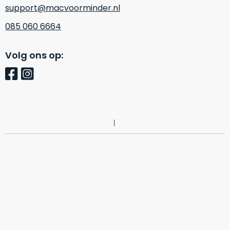
support@macvoorminder.nl
Mac
is
voor
de
MacBook
085 060 6664
minder.
Pro
16
Volg ons op:
inch
van
€1.649,00
.
Perfect
voor
grafisch
Als
werk
nieuw
zoals
–
foto-
Ongebruikt,
én
doos
videobewerking.
éénmalig
IJzersterke
geopend.
prestaties
voor
Dit