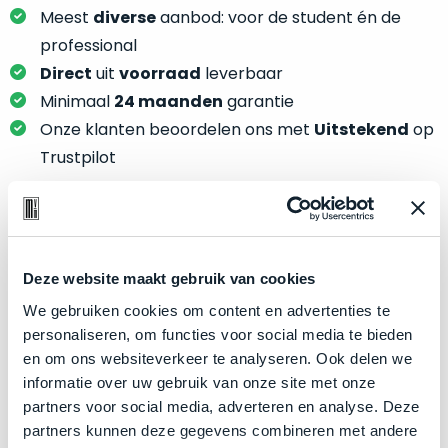
je
je
Meest
diverse
aanbod: voor de student én de
nou
slim,
professional
precies
zonder
Direct
uit
voorraad
leverbaar
nodig?
concessies
Minimaal
24 maanden
garantie
te
We
Onze klanten beoordelen ons met
Uitstekend
op
doen
hebben
Trustpilot
aan
inmiddels
kwaliteit.
zoveel
verschillende
Hier
klanten
Product specificaties
lees
voorzien
je
Deze website maakt gebruik van cookies
van
Model
MacBook Pro 13"
welke
We gebruiken cookies om content en advertenties te
een
conditiebeschrijvingen
Modeljaar
2020
personaliseren, om functies voor social media te bieden
MacBook
wij
en om ons websiteverkeer te analyseren. Ook delen we
dat
Kleur
Space Gray
bij
informatie over uw gebruik van onze site met onze
we
Processor
2.3GHz quad-core Intel Core i7
onze
partners voor social media, adverteren en analyse. Deze
weten
producten
Opslag
4TB SSD
partners kunnen deze gegevens combineren met andere
voor
gebruiken.