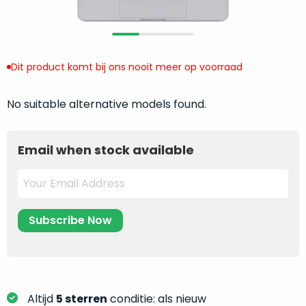
return
”
de
als
juiste
“ongebruikt,
MacBook
doos
te
Dit product komt bij ons nooit meer op voorraad
eenmalig
kiezen.
geopend
”
Zeker
zijn
No suitable alternative models found.
wanneer
varianten
je
van
eigenlijk
Email when stock available
onze
niet
“
als
precies
nieuw
”-
weet
selectie:
waar
volledige
je
nieuwstaat,
moet
scherpe
beginnen.
prijs.
Wat
Zo
heb
Altijd
5 sterren
conditie: als nieuw
bespaar