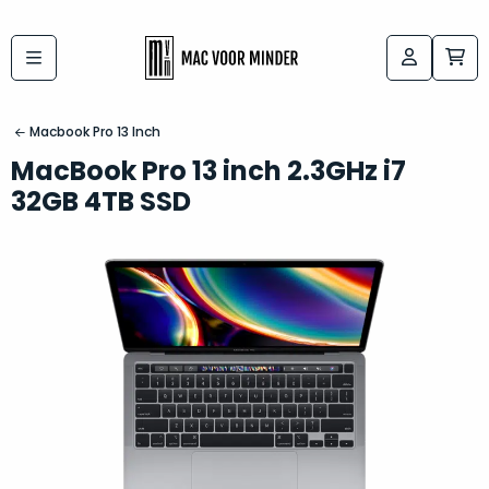
Bij
Labels:
macvoorminder.nl
kies
koop
Macbook Pro 13 Inch
de
je
MacBook Pro 13 inch 2.3GHz i7
altijd
Mac
32GB 4TB SSD
in
die
5-
bij
sterren
“
als
jou
nieuw
”
past
conditie
–
Het
gegarandeerd.
kan
Zowel
lastig
de
zijn
“
customer
om