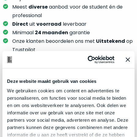
je
je
Meest
diverse
aanbod: voor de student én de
nou
slim,
precies
professional
zonder
nodig?
Direct
uit
voorraad
leverbaar
concessies
Minimaal
24 maanden
garantie
te
We
Onze klanten beoordelen ons met
Uitstekend
op
doen
hebben
aan
Trustpilot
inmiddels
kwaliteit.
zoveel
verschillende
Hier
klanten
lees
Product specificaties
voorzien
Deze website maakt gebruik van cookies
je
van
We gebruiken cookies om content en advertenties te
welke
Model
MacBook Pro 13"
een
personaliseren, om functies voor social media te bieden
conditiebeschrijvingen
MacBook
Modeljaar
2018
en om ons websiteverkeer te analyseren. Ook delen we
wij
dat
Kleur
Space Gray
informatie over uw gebruik van onze site met onze
bij
we
partners voor social media, adverteren en analyse. Deze
onze
Processor
2.3GHz quad-core Intel Core i5
weten
partners kunnen deze gegevens combineren met andere
producten
voor
Opslag
1TB SSD
informatie die u aan ze heeft verstrekt of die ze hebben
gebruiken.