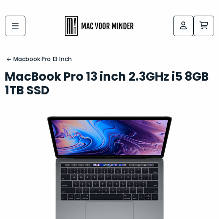
Bij
Labels:
macvoorminder.nl
kies
koop
Macbook Pro 13 Inch
de
je
MacBook Pro 13 inch 2.3GHz i5 8GB
altijd
Mac
1TB SSD
in
die
5-
bij
sterren
“
als
jou
nieuw
”
past
conditie
–
Het
gegarandeerd.
kan
Zowel
lastig
de
zijn
“
customer
om