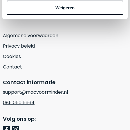
een
1382 KA Weesp
‘
customer
Weigeren
(Alleen op afspraak)
return’
.
Dit
Kort
model
uitgepakt
biedt
Algemene voorwaarden
en
het
binnen
Privacy beleid
beste
de
‘
all-
Cookies
retourperiode
round’
teruggestuurd.
Contact
pakket
Dus
binnen
niks
Contact informatie
de
refurbished,
categorie.
niks
support@macvoorminder.nl
Het
vervangen.
085 060 6664
is
Simpelweg
een
weinig
Mac
Volg ons op:
gebruikt.
die
Zowel