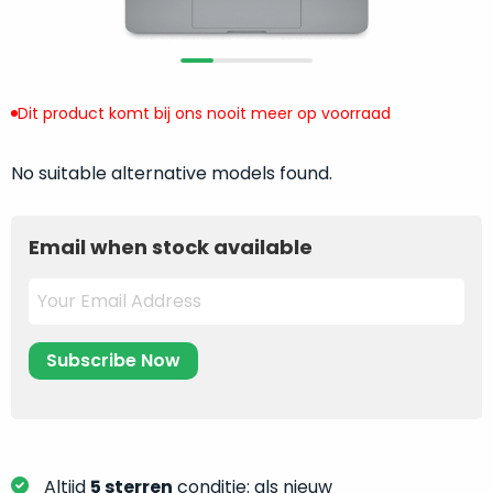
return
”
de
als
juiste
“ongebruikt,
MacBook
doos
te
eenmalig
Dit product komt bij ons nooit meer op voorraad
kiezen.
geopend
”
Zeker
zijn
No suitable alternative models found.
wanneer
varianten
je
van
eigenlijk
Email when stock available
onze
niet
“
als
precies
nieuw
”-
weet
selectie:
waar
volledige
je
nieuwstaat,
moet
scherpe
beginnen.
prijs.
Wat
Zo
heb
bespaar
Altijd
5 sterren
conditie: als nieuw