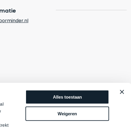
rmatie
orminder.nl
Alles toestaan
al
w
Weigeren
trekt