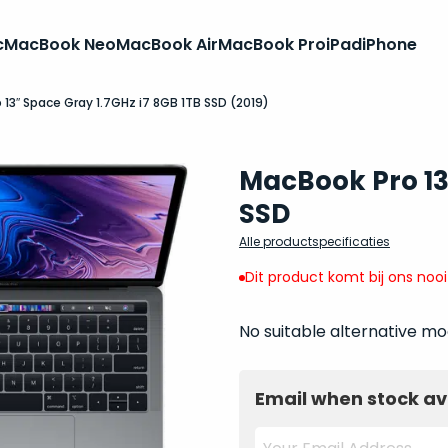
c
MacBook Neo
MacBook Air
MacBook Pro
iPad
iPhone
 13″ Space Gray 1.7GHz i7 8GB 1TB SSD (2019)
MacBook Pro 13 
SSD
Alle productspecificaties
Dit product komt bij ons noo
No suitable alternative mo
Email when stock av