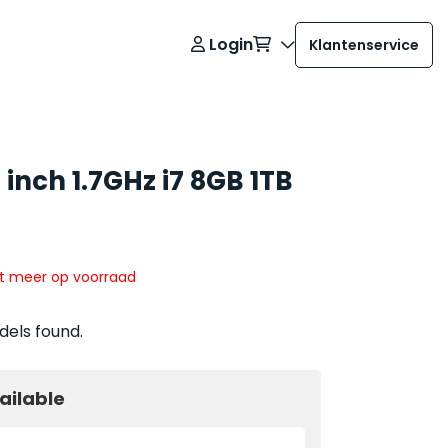
Login
Klantenservice
inch 1.7GHz i7 8GB 1TB
it meer op voorraad
dels found.
ailable