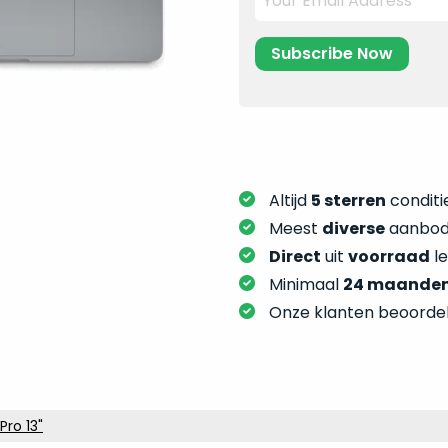
Altijd
5 sterren
conditie
Meest
diverse
aanbod:
Direct
uit
voorraad
l
Minimaal
24 maande
Onze klanten beoorde
ro 13"