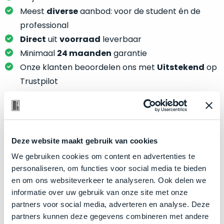
je
je
Meest
diverse
aanbod: voor de student én de
nou
slim,
precies
professional
zonder
nodig?
Direct
uit
voorraad
leverbaar
concessies
Minimaal
24 maanden
garantie
te
We
Onze klanten beoordelen ons met
Uitstekend
op
doen
hebben
aan
Trustpilot
inmiddels
kwaliteit.
zoveel
verschillende
Hier
klanten
lees
Product specificaties
voorzien
je
Deze website maakt gebruik van cookies
van
welke
Model
MacBook Pro 13"
een
We gebruiken cookies om content en advertenties te
conditiebeschrijvingen
MacBook
Modeljaar
2019
personaliseren, om functies voor social media te bieden
wij
dat
en om ons websiteverkeer te analyseren. Ook delen we
Kleur
Space Gray
bij
we
informatie over uw gebruik van onze site met onze
onze
Processor
1.4GHz quad-core Intel Core i5
weten
partners voor social media, adverteren en analyse. Deze
producten
voor
Opslag
512GB SSD
partners kunnen deze gegevens combineren met andere
gebruiken.