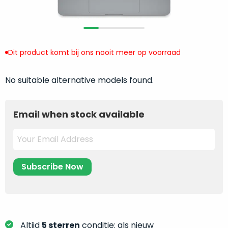
return
”
de
als
juiste
“ongebruikt,
MacBook
doos
te
eenmalig
Dit product komt bij ons nooit meer op voorraad
kiezen.
geopend
”
Zeker
zijn
No suitable alternative models found.
wanneer
varianten
je
van
eigenlijk
Email when stock available
onze
niet
“
als
precies
nieuw
”-
weet
selectie:
waar
volledige
je
nieuwstaat,
moet
scherpe
beginnen.
prijs.
Wat
Zo
heb
bespaar
Altijd
5 sterren
conditie: als nieuw