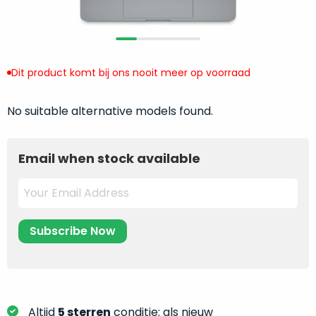
return
”
de
als
juiste
“ongebruikt,
MacBook
doos
te
eenmalig
Dit product komt bij ons nooit meer op voorraad
kiezen.
geopend
”
Zeker
zijn
No suitable alternative models found.
wanneer
varianten
je
van
eigenlijk
Email when stock available
onze
niet
“
als
precies
nieuw
”-
weet
selectie:
waar
volledige
je
nieuwstaat,
moet
scherpe
beginnen.
prijs.
Wat
Zo
heb
bespaar
Altijd
5 sterren
conditie: als nieuw