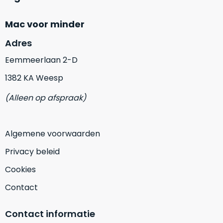
op
mist
perfecte
mee
Mac voor minder
staat.
in
Profiteer
Adres
gaan.
van
Eemmeerlaan 2-D
een
Ze
scherpe
1382 KA Weesp
zijn
prijs
–
voor
(Alleen op afspraak)
in
een
hun
product
categorie
dat
Algemene voorwaarden
–
praktisch
gewoon
nieuw
Privacy beleid
is.
een
Cookies
rocksolid
Minimaal
optie
.
24
Contact
Een
maanden
garantie
voorbeeld
Contact informatie
bij
hiervan