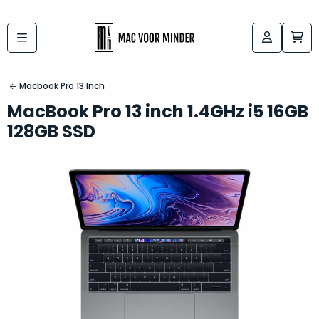
Bij
Labels:
macvoorminder.nl
kies
koop
Macbook Pro 13 Inch
de
je
MacBook Pro 13 inch 1.4GHz i5 16GB
altijd
Mac
128GB SSD
in
die
5-
bij
sterren
“
als
jou
nieuw
”
past
conditie
–
Het
gegarandeerd.
kan
Zowel
lastig
de
zijn
“
customer
om