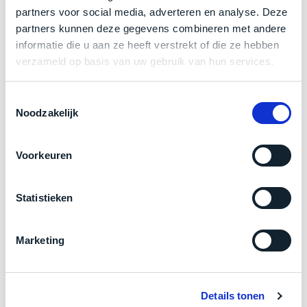
een
partners voor social media, adverteren en analyse. Deze
‘
customer
Zakelijk kopen? BTW is aftrekbaar!
partners kunnen deze gegevens combineren met andere
return’
.
informatie die u aan ze heeft verstrekt of die ze hebben
Dit
Kort
De prijs is inclusief 21% BTW.
verzameld op basis van uw gebruik van hun services.
model
uitgepakt
biedt
en
het
Toestemmingsselectie
binnen
beste
Noodzakelijk
de
‘
all-
retourperiode
round’
teruggestuurd.
Voorkeuren
pakket
Dus
binnen
niks
de
Statistieken
refurbished,
categorie.
niks
Het
vervangen.
Marketing
is
Simpelweg
Product specificaties
een
weinig
Mac
gebruikt.
Model
MacBook Pro 13"
die
Details tonen
Zowel