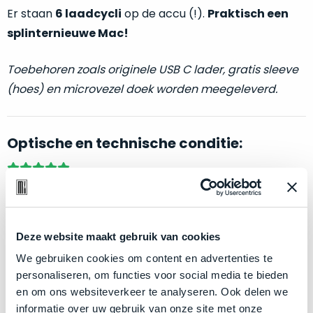
welk
Er staan
6 laadcycli
op de accu (!).
Praktisch een
gebruiksdoel
splinternieuwe Mac!
een
Mac
Toebehoren zoals originele USB C lader, gratis sleeve
geschikt
(hoes) en microvezel doek worden meegeleverd.
is.
Op
Als
basis
Optische en technische conditie:
nieuw
van
–
echte
klantervaringen
tref
nauwelijks
je
Als nieuw.
Deze MacBook Pro wijkt –
letterlijk
– niet af
gebruikt,
hier
van nieuw. Zowel optisch als technisch niet van nieuw
maximaal
onze
te onderscheiden.
voordeel.
Deze website maakt gebruik van cookies
labels.
We gebruiken cookies om content en advertenties te
Dit
Klik hier
voor meer informatie over de ster vermelding
Onze
personaliseren, om functies voor social media te bieden
product
bij producten
en om ons websiteverkeer te analyseren. Ook delen we
favoriet
is
informatie over uw gebruik van onze site met onze