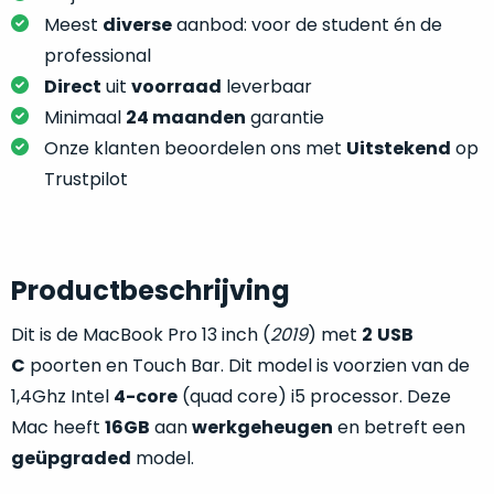
je
je
Meest
diverse
aanbod: voor de student én de
nou
slim,
precies
professional
zonder
nodig?
Direct
uit
voorraad
leverbaar
concessies
Minimaal
24 maanden
garantie
te
We
Onze klanten beoordelen ons met
Uitstekend
op
doen
hebben
aan
Trustpilot
inmiddels
kwaliteit.
zoveel
verschillende
Hier
klanten
lees
Productbeschrijving
voorzien
je
van
Dit is de MacBook Pro 13 inch (
2019
) met
2
USB
welke
een
conditiebeschrijvingen
C
poorten en Touch Bar. Dit model is voorzien van de
MacBook
wij
1,4Ghz Intel
4-core
(quad core) i5 processor. Deze
dat
bij
we
Mac heeft
16GB
aan
werkgeheugen
en betreft een
onze
weten
geüpgraded
model.
producten
voor
gebruiken.