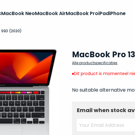
c
MacBook Neo
MacBook Air
MacBook Pro
iPad
iPhone
B SSD (2020)
MacBook Pro 13
Alle productspecificaties
Dit product is momenteel nie
No suitable alternative mo
Email when stock av