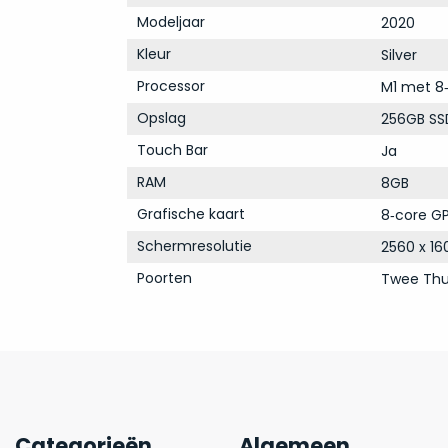
Modeljaar
2020
Kleur
Silver
Processor
M1 met 8
Opslag
256GB SS
Touch Bar
Ja
RAM
8GB
Grafische kaart
8‑core GP
Schermresolutie
2560 x 16
Poorten
Twee Thu
Categorieën
Algemeen