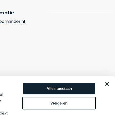
rmatie
orminder.nl
Alles toestaan
al
w
Weigeren
trekt