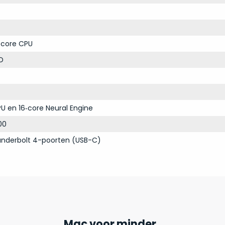
‑core CPU
D
U en 16‑core Neural Engine
00
nderbolt 4-poorten (USB-C)
Mac voor minder