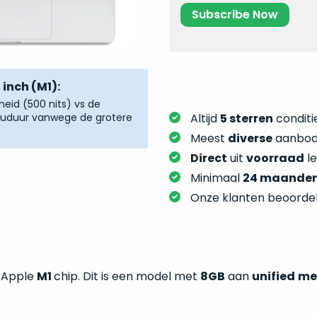
inch (M1):
eid (500 nits) vs de
ccuduur vanwege de grotere
Altijd
5 sterren
conditie
Meest
diverse
aanbod:
Direct
uit
voorraad
l
Minimaal
24 maande
Onze klanten beoorde
t Apple
M1
chip. Dit is een model met
8GB
aan
unified
me