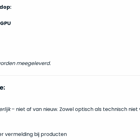
ndop:
 GPU
 worden meegeleverd.
e:
erlijk
– niet af van nieuw. Zowel optisch als technisch niet
er vermelding bij producten