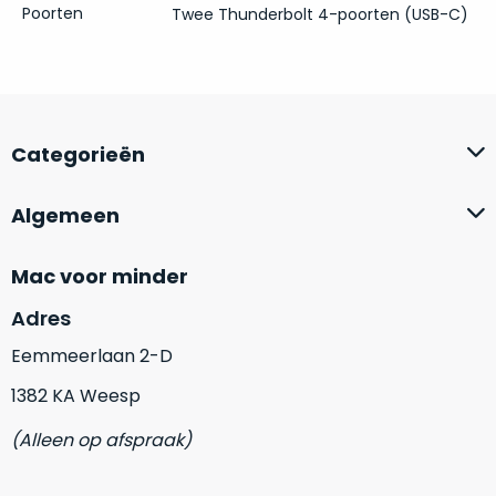
op
mist
Poorten
Twee Thunderbolt 4-poorten (USB-C)
perfecte
mee
staat.
in
Profiteer
gaan.
van
een
Ze
Categorieën
scherpe
zijn
prijs
–
voor
Algemeen
in
een
hun
product
Mac voor minder
categorie
dat
–
praktisch
Adres
gewoon
nieuw
Eemmeerlaan 2-D
is.
een
rocksolid
Minimaal
1382 KA Weesp
optie
.
24
Een
maanden
(Alleen op afspraak)
garantie
voorbeeld
bij
hiervan