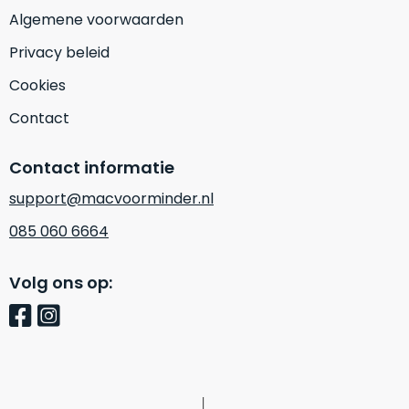
Mac
is
Algemene voorwaarden
voor
de
MacBook
Privacy beleid
minder.
Pro
16
Cookies
inch
Contact
van
€1.649,00
.
Contact informatie
Perfect
voor
support@macvoorminder.nl
grafisch
Als
085 060 6664
werk
nieuw
zoals
–
Volg ons op:
foto-
Ongebruikt,
én
doos
videobewerking.
éénmalig
IJzersterke
geopend.
prestaties
voor
Dit