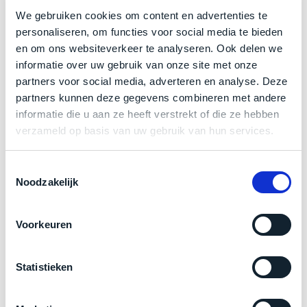
een
We gebruiken cookies om content en advertenties te
Als nieuw.
Deze MacBook Pro wijkt –
letterlijk
– niet af
‘
customer
personaliseren, om functies voor social media te bieden
return’
.
van nieuw. Zowel optisch als technisch niet van nieuw
Dit
en om ons websiteverkeer te analyseren. Ook delen we
Kort
te onderscheiden.
model
informatie over uw gebruik van onze site met onze
uitgepakt
biedt
partners voor social media, adverteren en analyse. Deze
en
Klik hier
voor meer informatie over de ster vermelding
het
partners kunnen deze gegevens combineren met andere
binnen
bij producten
beste
informatie die u aan ze heeft verstrekt of die ze hebben
de
‘
all-
verzameld op basis van uw gebruik van hun services.
retourperiode
round’
teruggestuurd.
pakket
Zakelijk kopen? BTW is aftrekbaar!
Dus
Toestemmingsselectie
binnen
Noodzakelijk
niks
De prijs is inclusief 21% BTW.
de
refurbished,
categorie.
niks
Voorkeuren
Het
vervangen.
is
Simpelweg
een
weinig
Statistieken
Mac
gebruikt.
die
Zowel