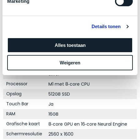
zich
Marketing
optisch
heeft
als
bewezen
technisch
en
niet
Details tonen
waar
van
–
Product specificaties
nieuw
Alles toestaan
wij
te
–
Model
MacBook Pro 13"
onderscheiden.
er
Weigeren
Modeljaar
2020
veel
Betreft
Kleur
Silver
van
een
hebben
Processor
M1 met 8‑core CPU
nagenoeg
verkocht.
ongebruikt
Opslag
512GB SSD
apparaat.
Je
Touch Bar
Ja
kan
Grondig
er
RAM
16GB
gecontroleerd:
vrijwel
Door
Grafische kaart
8‑core GPU en 16‑core Neural Engine
ons
niet
Schermresolutie
2560 x 1600
geïnspecteerd
de