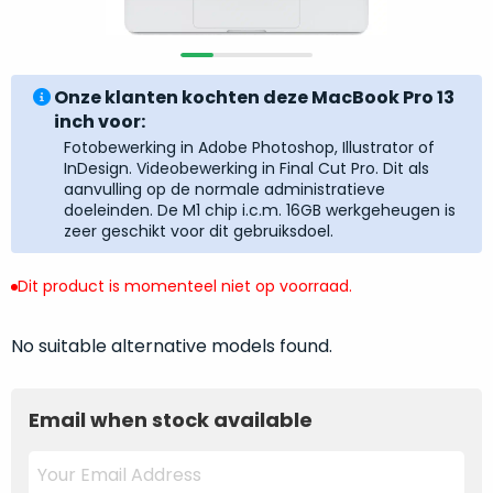
return
”
de
als
juiste
“ongebruikt,
MacBook
doos
Onze klanten kochten deze MacBook Pro 13
te
eenmalig
inch voor:
kiezen.
geopend
”
Fotobewerking in Adobe Photoshop, Illustrator of
Zeker
zijn
InDesign. Videobewerking in Final Cut Pro. Dit als
wanneer
aanvulling op de normale administratieve
varianten
je
doeleinden. De M1 chip i.c.m. 16GB werkgeheugen is
van
eigenlijk
zeer geschikt voor dit gebruiksdoel.
onze
niet
“
als
precies
Dit product is momenteel niet op voorraad.
nieuw
”-
weet
selectie:
waar
No suitable alternative models found.
volledige
je
nieuwstaat,
moet
scherpe
beginnen.
Email when stock available
prijs.
Wat
Zo
heb
bespaar