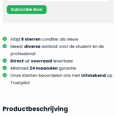
je
je
nou
slim,
precies
zonder
nodig?
concessies
te
We
doen
hebben
Altijd
5 sterren
conditie: als nieuw
aan
inmiddels
Meest
diverse
aanbod: voor de student én de
kwaliteit.
zoveel
professional
verschillende
Hier
Direct
uit
voorraad
leverbaar
klanten
lees
Minimaal
24 maanden
garantie
voorzien
je
van
Onze klanten beoordelen ons met
Uitstekend
op
welke
een
Trustpilot
conditiebeschrijvingen
MacBook
wij
dat
bij
we
onze
weten
Productbeschrijving
producten
voor
gebruiken.