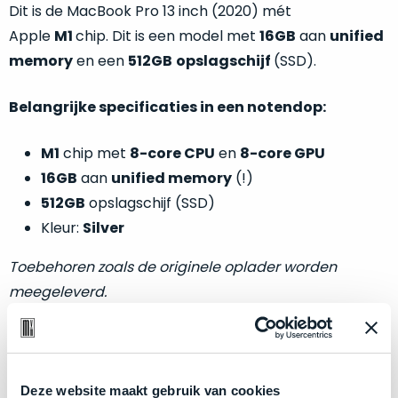
welk
Dit is de MacBook Pro 13 inch (2020) mét
gebruiksdoel
Apple
M1
chip. Dit is een model met
16GB
aan
unified
een
memory
en een
512GB
opslagschijf
(SSD).
Mac
geschikt
Belangrijke specificaties in een notendop:
is.
M1
chip met
8-core CPU
en
8-core GPU
Op
Als
16GB
aan
unified memory
(!)
basis
nieuw
van
512GB
opslagschijf (SSD)
–
echte
klantervaringen
tref
Kleur:
Silver
nauwelijks
je
gebruikt,
hier
Toebehoren zoals de originele oplader worden
maximaal
onze
meegeleverd.
voordeel.
labels.
Dit
Onze
Optische en technische conditie:
product
favoriet
is
Deze website maakt gebruik van cookies