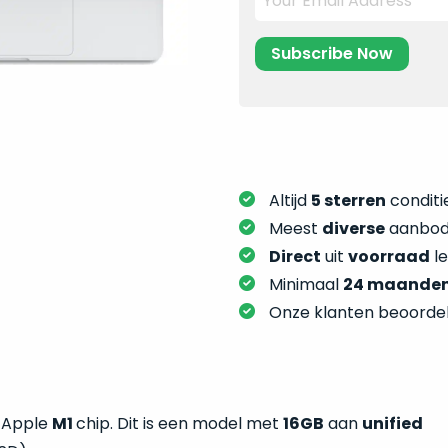
Altijd
5 sterren
conditie
Meest
diverse
aanbod:
Direct
uit
voorraad
l
Minimaal
24 maande
Onze klanten beoorde
t Apple
M1
chip. Dit is een model met
16GB
aan
unified