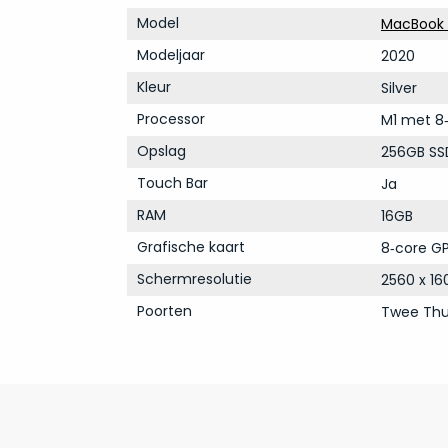
Model
MacBook P
Modeljaar
2020
Kleur
Silver
Processor
M1 met 8
Opslag
256GB SS
Touch Bar
Ja
RAM
16GB
Grafische kaart
8‑core GP
Schermresolutie
2560 x 16
Poorten
Twee Thu