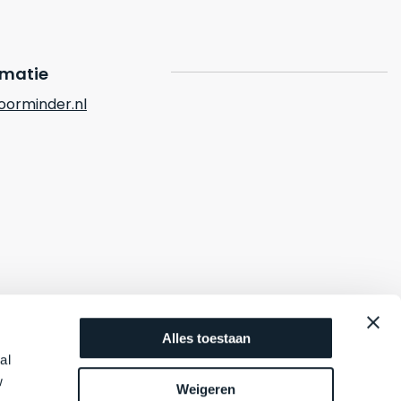
rmatie
orminder.nl
Alles toestaan
al
w
Weigeren