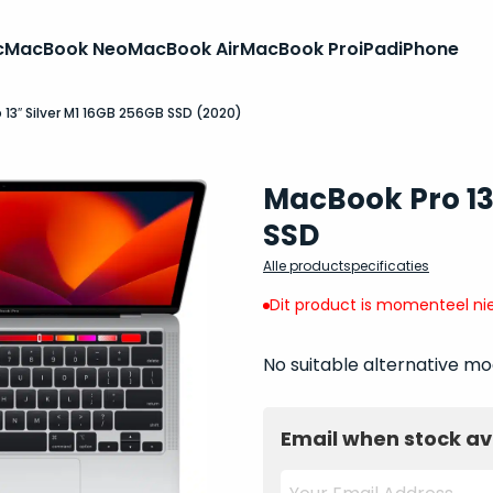
c
MacBook Neo
MacBook Air
MacBook Pro
iPad
iPhone
 13″ Silver M1 16GB 256GB SSD (2020)
MacBook Pro 13
SSD
Alle productspecificaties
Dit product is momenteel nie
No suitable alternative mo
Email when stock av