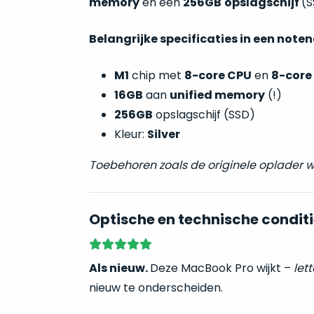
memory
en een
256GB
opslagschijf
(S
Belangrijke specificaties in een note
M1
chip met
8-core CPU
en
8-core
16GB
aan
unified memory
(!)
256GB
opslagschijf (SSD)
Kleur:
Silver
Toebehoren zoals de originele oplader
Optische en technische conditi
Als nieuw.
Deze MacBook Pro wijkt –
lett
nieuw te onderscheiden.