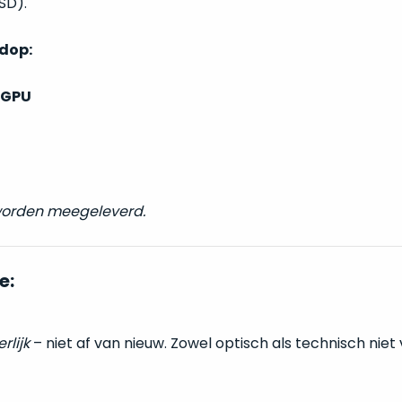
SD).
ndop:
 GPU
 worden meegeleverd.
e:
erlijk
– niet af van nieuw. Zowel optisch als technisch niet