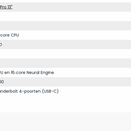
ro 13"
‑core CPU
D
U en 16‑core Neural Engine
00
nderbolt 4-poorten (USB-C)