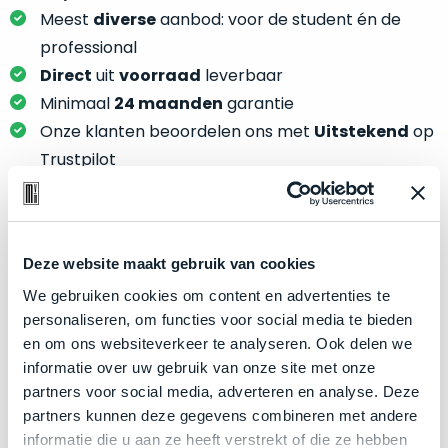
je
je
Meest
diverse
aanbod: voor de student én de
nou
slim,
professional
precies
zonder
nodig?
Direct
uit
voorraad
leverbaar
concessies
Minimaal
24 maanden
garantie
te
We
Onze klanten beoordelen ons met
Uitstekend
op
doen
hebben
Trustpilot
aan
inmiddels
kwaliteit.
zoveel
verschillende
Hier
klanten
Product specificaties
lees
voorzien
Deze website maakt gebruik van cookies
je
van
We gebruiken cookies om content en advertenties te
Model
welke
MacBook Pro 13"
een
personaliseren, om functies voor social media te bieden
conditiebeschrijvingen
Modeljaar
2017
MacBook
en om ons websiteverkeer te analyseren. Ook delen we
wij
dat
Kleur
Silver
informatie over uw gebruik van onze site met onze
bij
we
partners voor social media, adverteren en analyse. Deze
Processor
onze
3.3GHz dual-core Intel Core i5
weten
partners kunnen deze gegevens combineren met andere
producten
Opslag
512GB SSD
voor
informatie die u aan ze heeft verstrekt of die ze hebben
gebruiken.