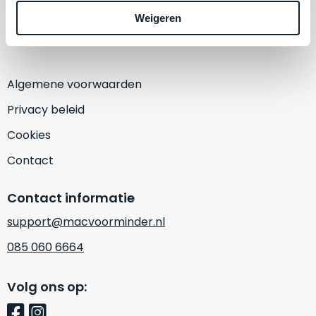
een
1382 KA Weesp
Weigeren
‘
customer
(Alleen op afspraak)
return’
.
Dit
Kort
model
uitgepakt
biedt
Algemene voorwaarden
en
het
binnen
Privacy beleid
beste
de
‘
all-
Cookies
retourperiode
round’
teruggestuurd.
Contact
pakket
Dus
binnen
niks
Contact informatie
de
refurbished,
categorie.
support@macvoorminder.nl
niks
Het
vervangen.
085 060 6664
is
Simpelweg
een
weinig
Mac
Volg ons op:
gebruikt.
die
Zowel