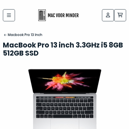
Bij
Labels:
macvoorminder.nl
kies
koop
Macbook Pro 13 Inch
de
je
MacBook Pro 13 inch 3.3GHz i5 8GB
altijd
Mac
512GB SSD
in
die
5-
bij
sterren
“
als
jou
nieuw
”
past
conditie
–
Het
gegarandeerd.
kan
Zowel
lastig
de
zijn
“
customer
om