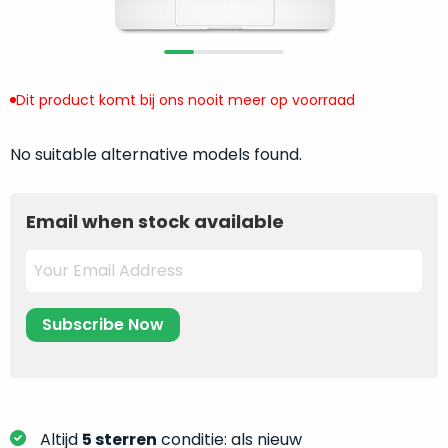
return
”
de
als
juiste
“ongebruikt,
MacBook
doos
te
Dit product komt bij ons nooit meer op voorraad
eenmalig
kiezen.
geopend
”
Zeker
zijn
No suitable alternative models found.
wanneer
varianten
je
van
eigenlijk
Email when stock available
onze
niet
“
als
precies
nieuw
”-
weet
selectie:
waar
volledige
je
nieuwstaat,
moet
scherpe
beginnen.
prijs.
Wat
Zo
heb
Altijd
5 sterren
conditie: als nieuw
bespaar