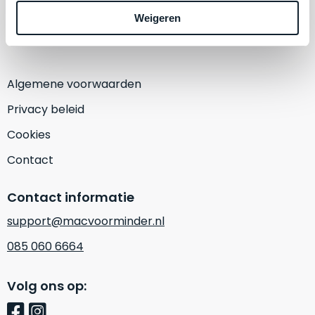
een
1382 KA Weesp
Weigeren
‘
customer
(Alleen op afspraak)
return’
.
Dit
Kort
model
uitgepakt
biedt
Algemene voorwaarden
en
het
binnen
Privacy beleid
beste
de
‘
all-
Cookies
retourperiode
round’
teruggestuurd.
Contact
pakket
Dus
binnen
niks
Contact informatie
de
refurbished,
categorie.
support@macvoorminder.nl
niks
Het
vervangen.
085 060 6664
is
Simpelweg
een
weinig
Mac
Volg ons op:
gebruikt.
die
Zowel