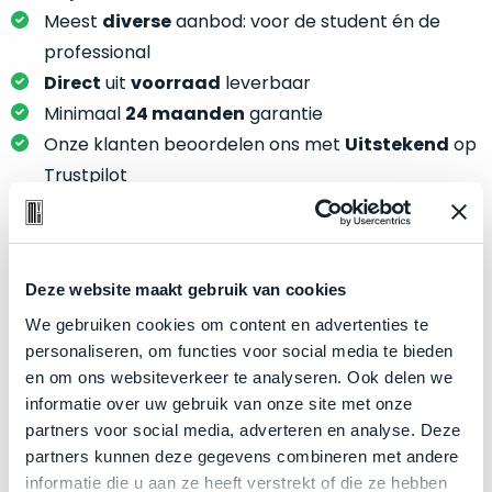
je
je
Meest
diverse
aanbod: voor de student én de
nou
slim,
professional
precies
zonder
nodig?
Direct
uit
voorraad
leverbaar
concessies
Minimaal
24 maanden
garantie
te
We
Onze klanten beoordelen ons met
Uitstekend
op
doen
hebben
Trustpilot
aan
inmiddels
kwaliteit.
zoveel
verschillende
Hier
klanten
Product specificaties
lees
voorzien
Deze website maakt gebruik van cookies
je
van
We gebruiken cookies om content en advertenties te
Model
welke
MacBook Pro 13"
een
personaliseren, om functies voor social media te bieden
conditiebeschrijvingen
Modeljaar
2017
MacBook
en om ons websiteverkeer te analyseren. Ook delen we
wij
dat
Kleur
Silver
informatie over uw gebruik van onze site met onze
bij
we
partners voor social media, adverteren en analyse. Deze
Processor
onze
3.3GHz dual-core Intel Core i5
weten
partners kunnen deze gegevens combineren met andere
producten
Opslag
256GB SSD
voor
informatie die u aan ze heeft verstrekt of die ze hebben
gebruiken.