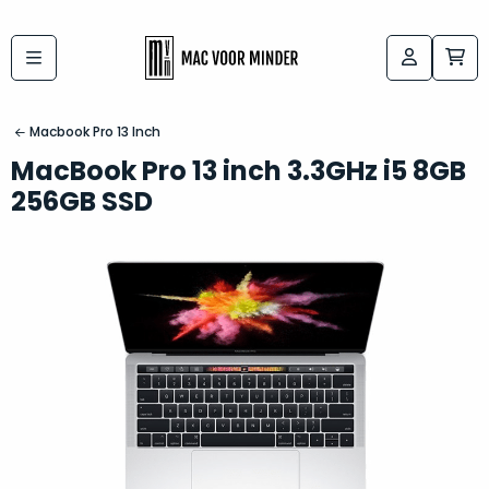
Bij
Labels:
macvoorminder.nl
kies
koop
Macbook Pro 13 Inch
de
je
MacBook Pro 13 inch 3.3GHz i5 8GB
altijd
Mac
256GB SSD
in
die
5-
bij
sterren
“
als
jou
nieuw
”
past
conditie
–
Het
gegarandeerd.
kan
Zowel
lastig
de
zijn
“
customer
om