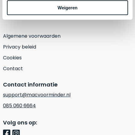
een
1382 KA Weesp
Weigeren
‘
customer
(Alleen op afspraak)
return’
.
Dit
Kort
model
uitgepakt
biedt
Algemene voorwaarden
en
het
binnen
Privacy beleid
beste
de
‘
all-
Cookies
retourperiode
round’
teruggestuurd.
Contact
pakket
Dus
binnen
niks
Contact informatie
de
refurbished,
categorie.
support@macvoorminder.nl
niks
Het
vervangen.
085 060 6664
is
Simpelweg
een
weinig
Mac
Volg ons op:
gebruikt.
die
Zowel