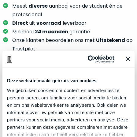
je
je
Meest
diverse
aanbod: voor de student én de
nou
slim,
professional
precies
zonder
nodig?
Direct
uit
voorraad
leverbaar
concessies
Minimaal
24 maanden
garantie
te
We
Onze klanten beoordelen ons met
Uitstekend
op
doen
hebben
Trustpilot
aan
inmiddels
kwaliteit.
zoveel
verschillende
Hier
klanten
Product specificaties
lees
voorzien
Deze website maakt gebruik van cookies
je
van
We gebruiken cookies om content en advertenties te
Model
welke
MacBook Pro 13"
een
personaliseren, om functies voor social media te bieden
conditiebeschrijvingen
Modeljaar
2017
MacBook
en om ons websiteverkeer te analyseren. Ook delen we
wij
dat
Kleur
Silver
informatie over uw gebruik van onze site met onze
bij
we
partners voor social media, adverteren en analyse. Deze
Processor
onze
3.3GHz dual-core Intel Core i5
weten
partners kunnen deze gegevens combineren met andere
producten
Opslag
1TB SSD
voor
informatie die u aan ze heeft verstrekt of die ze hebben
gebruiken.