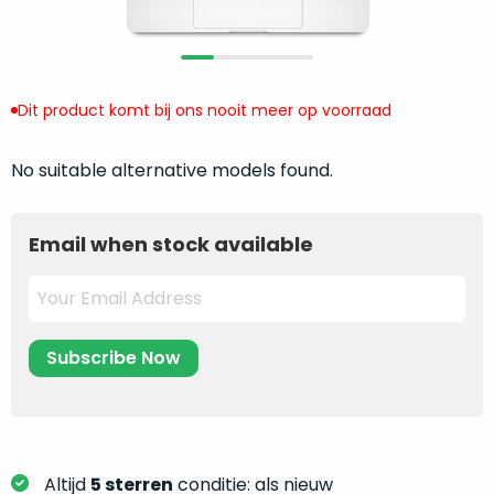
return
”
de
als
juiste
“ongebruikt,
MacBook
doos
te
Dit product komt bij ons nooit meer op voorraad
eenmalig
kiezen.
geopend
”
Zeker
zijn
No suitable alternative models found.
wanneer
varianten
je
van
eigenlijk
Email when stock available
onze
niet
“
als
precies
nieuw
”-
weet
selectie:
waar
volledige
je
nieuwstaat,
moet
scherpe
beginnen.
prijs.
Wat
Zo
heb
Altijd
5 sterren
conditie: als nieuw
bespaar