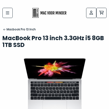
Bij
Labels:
macvoorminder.nl
kies
koop
Macbook Pro 13 Inch
de
je
MacBook Pro 13 inch 3.3GHz i5 8GB
altijd
Mac
1TB SSD
in
die
5-
bij
sterren
“
als
jou
nieuw
”
past
conditie
–
Het
gegarandeerd.
kan
Zowel
lastig
de
zijn
“
customer
om