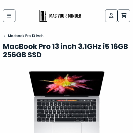
Bij
Labels:
macvoorminder.nl
kies
koop
Macbook Pro 13 Inch
de
je
MacBook Pro 13 inch 3.1GHz i5 16GB
altijd
Mac
256GB SSD
in
die
5-
bij
sterren
“
als
jou
nieuw
”
past
conditie
–
Het
gegarandeerd.
kan
Zowel
lastig
de
zijn
“
customer
om