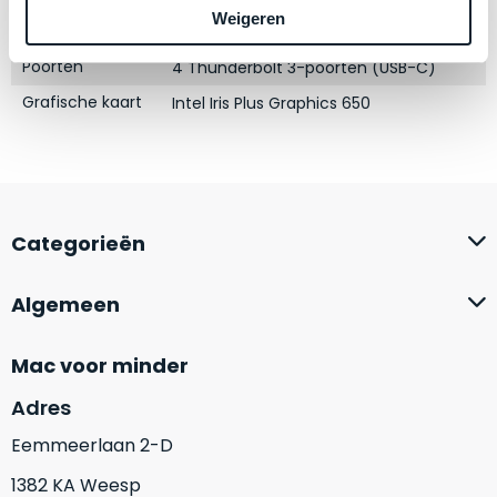
zich
optisch
Weigeren
Schermresolutie
heeft
2560 x 1600 Retina-display
als
bewezen
technisch
Poorten
4 Thunderbolt 3-poorten (USB-C)
en
niet
Grafische kaart
Intel Iris Plus Graphics 650
waar
van
–
nieuw
wij
te
–
onderscheiden.
er
Categorieën
veel
Betreft
van
een
hebben
nagenoeg
Algemeen
verkocht.
ongebruikt
apparaat.
Je
Mac voor minder
kan
Grondig
er
Adres
gecontroleerd:
vrijwel
Door
Eemmeerlaan 2-D
ons
niet
geïnspecteerd
1382 KA Weesp
de