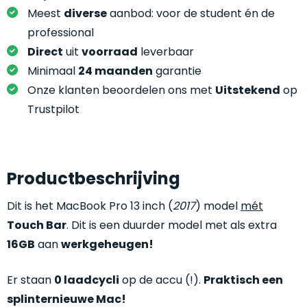
je
je
Meest
diverse
aanbod: voor de student én de
nou
slim,
professional
precies
zonder
nodig?
Direct
uit
voorraad
leverbaar
concessies
Minimaal
24 maanden
garantie
te
We
Onze klanten beoordelen ons met
Uitstekend
op
doen
hebben
Trustpilot
aan
inmiddels
kwaliteit.
zoveel
verschillende
Hier
klanten
Productbeschrijving
lees
voorzien
je
van
Dit is het MacBook Pro 13 inch (
2017
) model
mét
welke
een
conditiebeschrijvingen
Touch Bar
. Dit is een duurder model met als extra
MacBook
wij
16GB
aan
werkgeheugen!
dat
bij
we
onze
Er staan
0 laadcycli
op de accu (!).
Praktisch een
weten
producten
voor
splinternieuwe Mac!
gebruiken.