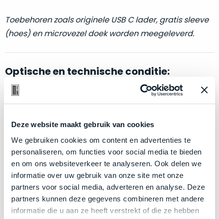
welk
gebruiksdoel
Toebehoren zoals originele USB C lader, gratis sleeve
een
(hoes) en microvezel doek worden meegeleverd.
Mac
geschikt
is.
Optische en technische conditie:
Op
Als
basis
nieuw
Klik hier
voor meer informatie over de ster vermelding
van
–
bij producten
echte
klantervaringen
tref
Deze website maakt gebruik van cookies
nauwelijks
je
gebruikt,
We gebruiken cookies om content en advertenties te
hier
maximaal
personaliseren, om functies voor social media te bieden
Zakelijk kopen? BTW is aftrekbaar!
onze
voordeel.
en om ons websiteverkeer te analyseren. Ook delen we
labels.
De prijs is inclusief 21% BTW.
informatie over uw gebruik van onze site met onze
Dit
partners voor social media, adverteren en analyse. Deze
Onze
product
partners kunnen deze gegevens combineren met andere
favoriet
is
informatie die u aan ze heeft verstrekt of die ze hebben