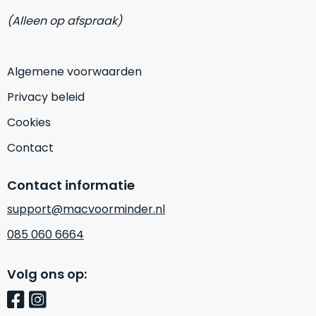
op
mist
(Alleen op afspraak)
perfecte
mee
staat.
in
Profiteer
gaan.
Algemene voorwaarden
van
een
Ze
Privacy beleid
scherpe
zijn
prijs
Cookies
–
voor
in
Contact
een
hun
product
categorie
dat
Contact informatie
–
praktisch
support@macvoorminder.nl
gewoon
nieuw
is.
een
085 060 6664
rocksolid
Minimaal
optie
.
24
Volg ons op:
Een
maanden
garantie
voorbeeld
bij
hiervan