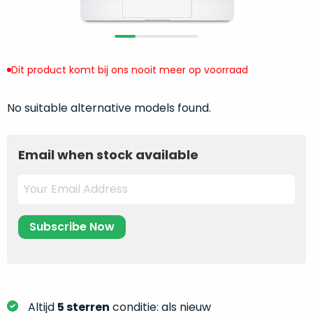
return
”
de
als
juiste
“ongebruikt,
MacBook
doos
te
Dit product komt bij ons nooit meer op voorraad
eenmalig
kiezen.
geopend
”
Zeker
zijn
No suitable alternative models found.
wanneer
varianten
je
van
eigenlijk
Email when stock available
onze
niet
“
als
precies
nieuw
”-
weet
selectie:
waar
volledige
je
nieuwstaat,
moet
scherpe
beginnen.
prijs.
Wat
Zo
heb
Altijd
5 sterren
conditie: als nieuw
bespaar