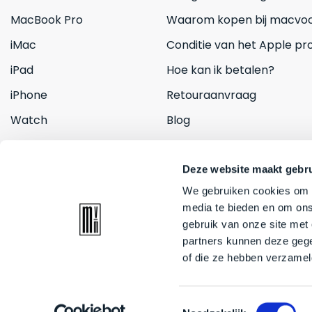
MacBook Pro
Waarom kopen bij macvoo
iMac
Conditie van het Apple pr
iPad
Hoe kan ik betalen?
iPhone
Retouraanvraag
Watch
Blog
Inruilen
Contact
Deze website maakt gebru
We gebruiken cookies om c
media te bieden en om ons
gebruik van onze site met
partners kunnen deze gege
of die ze hebben verzamel
© 2026 Mac voor minder. All rights reserved
Toestemmingsselectie