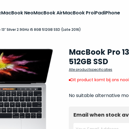
c
MacBook Neo
MacBook Air
MacBook Pro
iPad
iPhone
13″ Silver 2.9GHz i5 8GB 512GB SSD (Late 2016)
MacBook Pro 13
512GB SSD
Alle productspecificaties
Dit product komt bij ons noo
No suitable alternative mo
Email when stock av