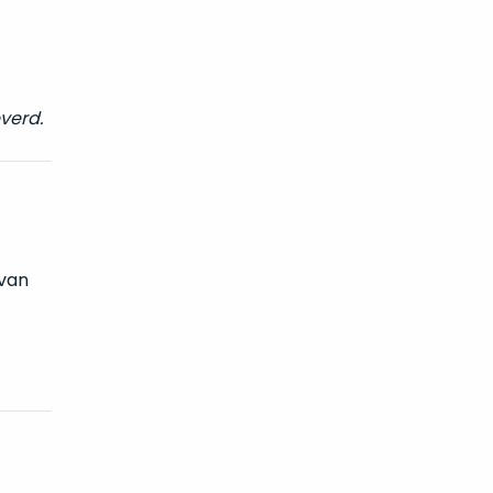
verd.
 van