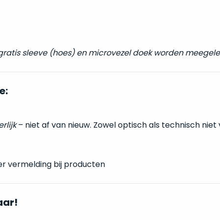
 gratis sleeve (hoes) en microvezel doek worden meegele
e:
erlijk
– niet af van nieuw. Zowel optisch als technisch niet
er vermelding bij producten
aar!