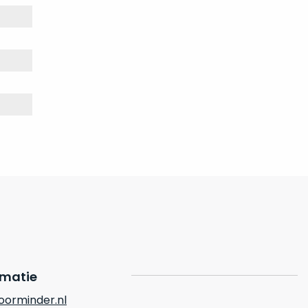
rmatie
orminder.nl