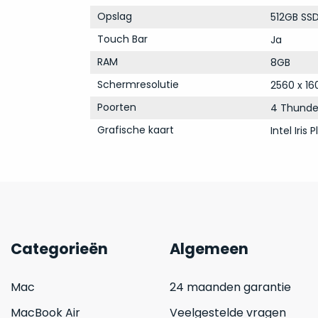
Opslag
512GB SS
Touch Bar
Ja
RAM
8GB
Schermresolutie
2560 x 16
Poorten
4 Thunde
Grafische kaart
Intel Iris
Categorieën
Algemeen
Mac
24 maanden garantie
MacBook Air
Veelgestelde vragen