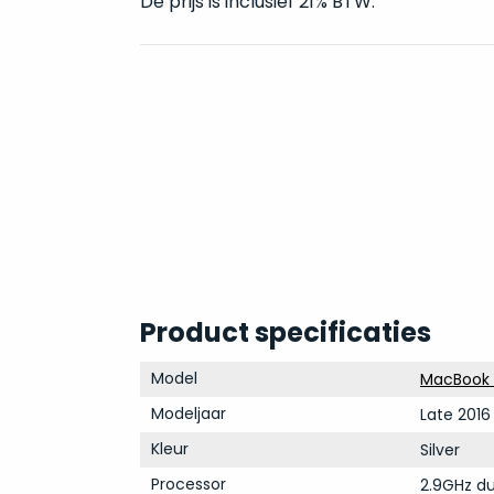
De prijs is inclusief 21% BTW.
Product specificaties
Model
MacBook P
Modeljaar
Late 2016
Kleur
Silver
Processor
2.9GHz du