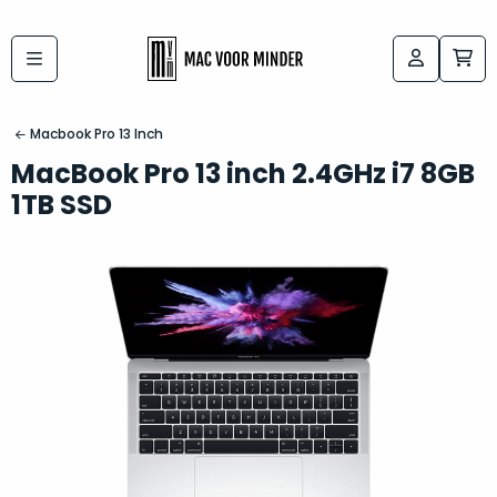
Bij
Labels:
macvoorminder.nl
kies
koop
Macbook Pro 13 Inch
de
je
MacBook Pro 13 inch 2.4GHz i7 8GB
altijd
Mac
1TB SSD
in
die
5-
bij
sterren
“
als
jou
nieuw
”
past
conditie
–
Het
gegarandeerd.
kan
Zowel
lastig
de
zijn
“
customer
om