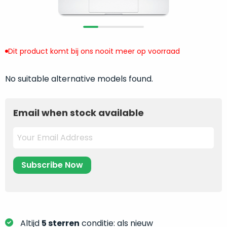
return
”
de
als
juiste
“ongebruikt,
MacBook
doos
te
Dit product komt bij ons nooit meer op voorraad
eenmalig
kiezen.
geopend
”
Zeker
zijn
No suitable alternative models found.
wanneer
varianten
je
van
eigenlijk
Email when stock available
onze
niet
“
als
precies
nieuw
”-
weet
selectie:
waar
volledige
je
nieuwstaat,
moet
scherpe
beginnen.
prijs.
Wat
Zo
heb
bespaar
Altijd
5 sterren
conditie: als nieuw