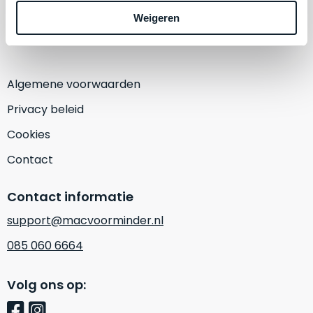
een
1382 KA Weesp
‘
customer
Weigeren
(Alleen op afspraak)
return’
.
Dit
Kort
model
uitgepakt
biedt
Algemene voorwaarden
en
het
binnen
Privacy beleid
beste
de
‘
all-
Cookies
retourperiode
round’
teruggestuurd.
Contact
pakket
Dus
binnen
niks
Contact informatie
de
refurbished,
categorie.
support@macvoorminder.nl
niks
Het
vervangen.
085 060 6664
is
Simpelweg
een
weinig
Mac
Volg ons op:
gebruikt.
die
Zowel