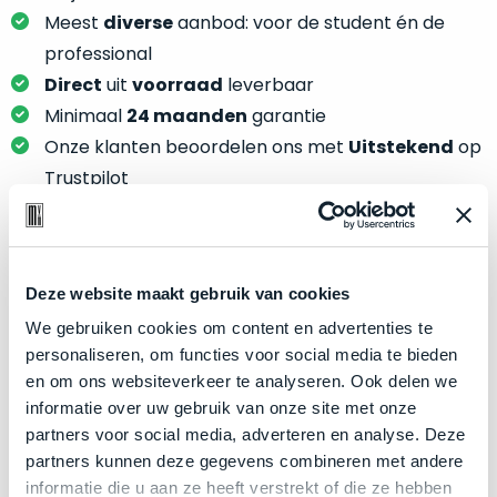
je
je
Meest
diverse
aanbod: voor de student én de
nou
slim,
professional
precies
zonder
nodig?
Direct
uit
voorraad
leverbaar
concessies
Minimaal
24 maanden
garantie
te
We
Onze klanten beoordelen ons met
Uitstekend
op
doen
hebben
aan
Trustpilot
inmiddels
kwaliteit.
zoveel
verschillende
Hier
klanten
lees
Product specificaties
voorzien
Deze website maakt gebruik van cookies
je
van
We gebruiken cookies om content en advertenties te
welke
Model
MacBook Pro 13"
een
personaliseren, om functies voor social media te bieden
conditiebeschrijvingen
Modeljaar
Late 2016
MacBook
en om ons websiteverkeer te analyseren. Ook delen we
wij
dat
Kleur
Silver
informatie over uw gebruik van onze site met onze
bij
we
partners voor social media, adverteren en analyse. Deze
onze
Processor
2.4GHz dual-core Intel Core i7
weten
partners kunnen deze gegevens combineren met andere
producten
Opslag
1TB SSD
voor
informatie die u aan ze heeft verstrekt of die ze hebben
gebruiken.