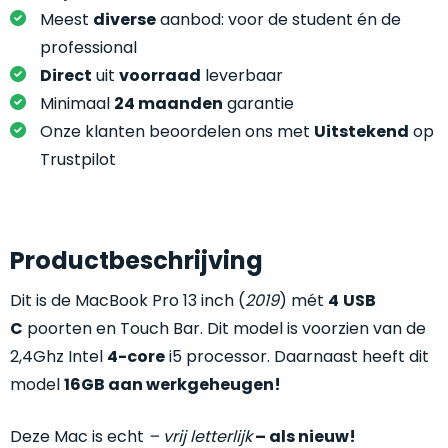
je
je
Meest
diverse
aanbod: voor de student én de
nou
slim,
professional
precies
zonder
nodig?
Direct
uit
voorraad
leverbaar
concessies
Minimaal
24 maanden
garantie
te
We
Onze klanten beoordelen ons met
Uitstekend
op
doen
hebben
Trustpilot
aan
inmiddels
kwaliteit.
zoveel
verschillende
Hier
klanten
Productbeschrijving
lees
voorzien
je
van
Dit is de MacBook Pro 13 inch (
2019
) mét
4
USB
welke
een
conditiebeschrijvingen
C
poorten en Touch Bar. Dit model is voorzien van de
MacBook
wij
2,4Ghz Intel
4-core
i5 processor. Daarnaast heeft dit
dat
bij
model
16GB
aan werkgeheugen!
we
onze
weten
producten
voor
Deze Mac is echt
–
vrij letterlijk
– als nieuw!
gebruiken.