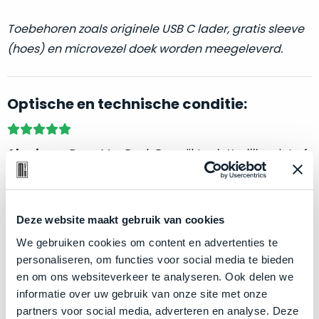
welk
gebruiksdoel
Toebehoren zoals originele USB C lader, gratis sleeve
een
(hoes) en microvezel doek worden meegeleverd.
Mac
geschikt
is.
Optische en technische conditie:
Op
Als
basis
nieuw
Als nieuw.
Deze MacBook Pro wijkt –
letterlijk
– niet af
van
–
van nieuw. Zowel optisch als technisch niet van nieuw
echte
klantervaringen
tref
nauwelijks
te onderscheiden.
je
gebruikt,
hier
maximaal
Deze website maakt gebruik van cookies
onze
Klik hier
voor meer informatie over de ster vermelding
voordeel.
We gebruiken cookies om content en advertenties te
labels.
bij producten
personaliseren, om functies voor social media te bieden
Dit
en om ons websiteverkeer te analyseren. Ook delen we
Onze
product
informatie over uw gebruik van onze site met onze
Zakelijk kopen? BTW is aftrekbaar!
favoriet
is
partners voor social media, adverteren en analyse. Deze