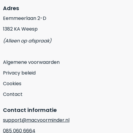
op
mist
Adres
perfecte
mee
staat.
Eemmeerlaan 2-D
in
Profiteer
gaan.
1382 KA Weesp
van
een
Ze
(Alleen op afspraak)
scherpe
zijn
prijs
–
voor
in
Algemene voorwaarden
een
hun
product
Privacy beleid
categorie
dat
–
praktisch
Cookies
gewoon
nieuw
Contact
is.
een
rocksolid
Minimaal
Contact informatie
optie
.
24
Een
maanden
support@macvoorminder.nl
garantie
voorbeeld
085 060 6664
bij
hiervan