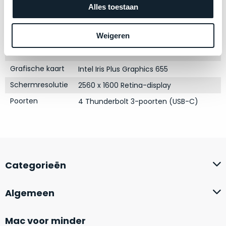
zich
Processor
2.4GHz quad-core Intel Core i5
optisch
Alles toestaan
heeft
als
Opslag
256GB SSD
bewezen
technisch
Weigeren
Touch Bar
Ja
en
niet
waar
RAM
16GB
van
–
nieuw
Grafische kaart
Intel Iris Plus Graphics 655
wij
te
Schermresolutie
2560 x 1600 Retina-display
–
onderscheiden.
er
Poorten
4 Thunderbolt 3-poorten (USB-C)
veel
Betreft
van
een
hebben
nagenoeg
verkocht.
ongebruikt
apparaat.
Je
Categorieën
kan
Grondig
er
gecontroleerd:
Algemeen
vrijwel
Door
ons
niet
geïnspecteerd
Mac voor minder
de