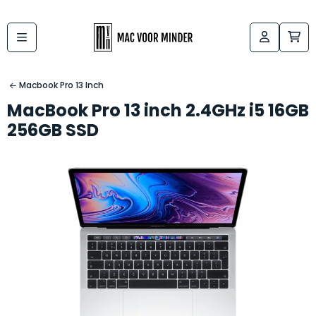
Bij
Labels:
macvoorminder.nl
kies
koop
Macbook Pro 13 Inch
de
je
MacBook Pro 13 inch 2.4GHz i5 16GB
altijd
Mac
256GB SSD
in
die
5-
bij
sterren
“
als
jou
nieuw
”
past
conditie
–
Het
gegarandeerd.
kan
Zowel
lastig
de
zijn
“
customer
om