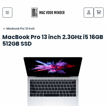
Bij
Labels:
macvoorminder.nl
kies
koop
Macbook Pro 13 Inch
de
je
MacBook Pro 13 inch 2.3GHz i5 16GB
altijd
Mac
512GB SSD
in
die
5-
bij
sterren
“
als
jou
nieuw
”
past
conditie
–
Het
gegarandeerd.
kan
Zowel
lastig
de
zijn
“
customer
om