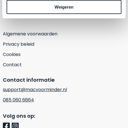
een
1382 KA Weesp
Weigeren
‘
customer
(Alleen op afspraak)
return’
.
Dit
Kort
model
uitgepakt
biedt
Algemene voorwaarden
en
het
binnen
Privacy beleid
beste
de
‘
all-
Cookies
retourperiode
round’
teruggestuurd.
Contact
pakket
Dus
binnen
niks
Contact informatie
de
refurbished,
categorie.
support@macvoorminder.nl
niks
Het
vervangen.
085 060 6664
is
Simpelweg
een
weinig
Volg ons op:
Mac
gebruikt.
die
Zowel