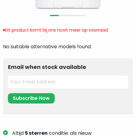
return
”
de
als
juiste
“ongebruikt,
MacBook
doos
te
Dit product komt bij ons nooit meer op voorraad
eenmalig
kiezen.
geopend
”
Zeker
zijn
No suitable alternative models found.
wanneer
varianten
je
van
eigenlijk
Email when stock available
onze
niet
“
als
precies
nieuw
”-
weet
selectie:
waar
volledige
je
nieuwstaat,
moet
scherpe
beginnen.
prijs.
Wat
Zo
heb
Altijd
5 sterren
conditie: als nieuw
bespaar