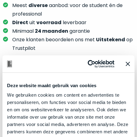
je
je
Meest
diverse
aanbod: voor de student én de
nou
slim,
professional
precies
zonder
nodig?
Direct
uit
voorraad
leverbaar
concessies
Minimaal
24 maanden
garantie
te
We
Onze klanten beoordelen ons met
Uitstekend
op
doen
hebben
Trustpilot
aan
inmiddels
kwaliteit.
zoveel
verschillende
Hier
klanten
Product specificaties
lees
voorzien
je
Deze website maakt gebruik van cookies
van
Model
MacBook Pro 13"
welke
een
We gebruiken cookies om content en advertenties te
conditiebeschrijvingen
Modeljaar
2020
MacBook
personaliseren, om functies voor social media te bieden
wij
dat
en om ons websiteverkeer te analyseren. Ook delen we
Kleur
Silver
bij
we
informatie over uw gebruik van onze site met onze
Processor
2.0GHz quad-core Intel Core i5
onze
weten
partners voor social media, adverteren en analyse. Deze
producten
Opslag
4TB SSD
voor
partners kunnen deze gegevens combineren met andere
gebruiken.