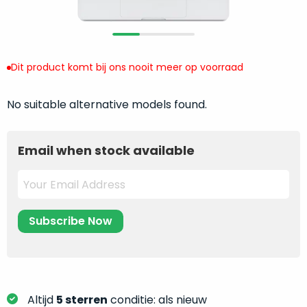
return
”
de
als
juiste
“ongebruikt,
MacBook
doos
te
Dit product komt bij ons nooit meer op voorraad
eenmalig
kiezen.
geopend
”
Zeker
zijn
No suitable alternative models found.
wanneer
varianten
je
van
eigenlijk
Email when stock available
onze
niet
“
als
precies
nieuw
”-
weet
selectie:
waar
volledige
je
nieuwstaat,
moet
scherpe
beginnen.
prijs.
Wat
Zo
heb
Altijd
5 sterren
conditie: als nieuw
bespaar