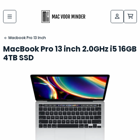
Bij
Labels:
macvoorminder.nl
kies
koop
Macbook Pro 13 Inch
de
je
MacBook Pro 13 inch 2.0GHz i5 16GB
altijd
Mac
4TB SSD
in
die
5-
bij
sterren
“
als
jou
nieuw
”
past
conditie
–
Het
gegarandeerd.
kan
Zowel
lastig
de
zijn
“
customer
om