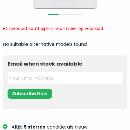
return
”
de
als
juiste
“ongebruikt,
MacBook
doos
te
Dit product komt bij ons nooit meer op voorraad
eenmalig
kiezen.
geopend
”
Zeker
zijn
No suitable alternative models found.
wanneer
varianten
je
van
eigenlijk
Email when stock available
onze
niet
“
als
precies
nieuw
”-
weet
selectie:
waar
volledige
je
nieuwstaat,
moet
scherpe
beginnen.
prijs.
Wat
Zo
heb
Altijd
5 sterren
conditie: als nieuw
bespaar