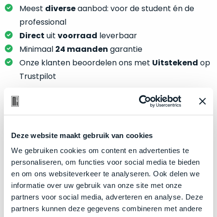
je
je
Meest
diverse
aanbod: voor de student én de
nou
slim,
professional
precies
zonder
nodig?
Direct
uit
voorraad
leverbaar
concessies
Minimaal
24 maanden
garantie
te
We
Onze klanten beoordelen ons met
Uitstekend
op
doen
hebben
Trustpilot
aan
inmiddels
kwaliteit.
zoveel
verschillende
Hier
klanten
Product specificaties
lees
voorzien
je
Deze website maakt gebruik van cookies
van
Model
MacBook Pro 13"
welke
een
We gebruiken cookies om content en advertenties te
conditiebeschrijvingen
Modeljaar
2020
MacBook
personaliseren, om functies voor social media te bieden
wij
dat
en om ons websiteverkeer te analyseren. Ook delen we
Kleur
Silver
bij
we
informatie over uw gebruik van onze site met onze
Processor
2.0GHz quad-core Intel Core i5
onze
weten
partners voor social media, adverteren en analyse. Deze
producten
Opslag
2TB SSD
voor
partners kunnen deze gegevens combineren met andere
gebruiken.