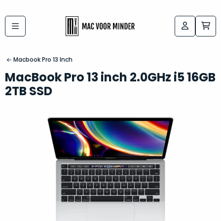
Bij
Labels:
macvoorminder.nl
kies
koop
Macbook Pro 13 Inch
de
je
MacBook Pro 13 inch 2.0GHz i5 16GB
altijd
Mac
2TB SSD
in
die
5-
bij
sterren
“
als
jou
nieuw
”
past
conditie
–
Het
gegarandeerd.
kan
Zowel
lastig
de
zijn
“
customer
om