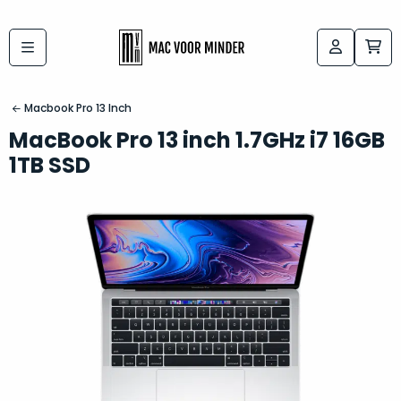
Bij
Labels:
macvoorminder.nl
kies
koop
Macbook Pro 13 Inch
de
je
MacBook Pro 13 inch 1.7GHz i7 16GB
altijd
Mac
1TB SSD
in
die
5-
bij
sterren
“
als
jou
nieuw
”
past
conditie
–
Het
gegarandeerd.
kan
Zowel
lastig
de
zijn
“
customer
om