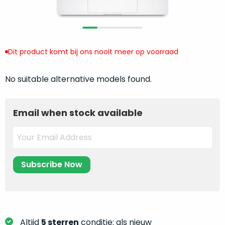
return
”
de
als
juiste
“ongebruikt,
MacBook
doos
te
eenmalig
Dit product komt bij ons nooit meer op voorraad
kiezen.
geopend
”
Zeker
zijn
No suitable alternative models found.
wanneer
varianten
je
van
eigenlijk
Email when stock available
onze
niet
“
als
precies
nieuw
”-
weet
selectie:
waar
volledige
je
nieuwstaat,
moet
scherpe
beginnen.
prijs.
Wat
Zo
heb
bespaar
Altijd
5 sterren
conditie: als nieuw