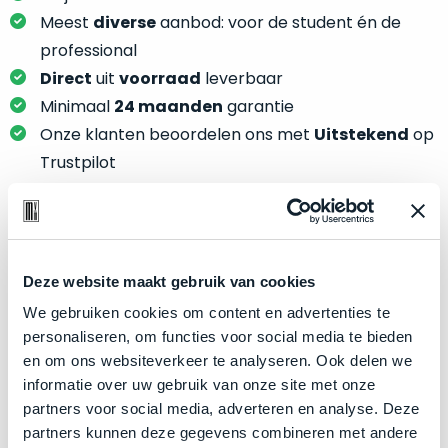
je
je
Meest
diverse
aanbod: voor de student én de
nou
slim,
precies
professional
zonder
nodig?
Direct
uit
voorraad
leverbaar
concessies
Minimaal
24 maanden
garantie
te
We
Onze klanten beoordelen ons met
Uitstekend
op
doen
hebben
aan
Trustpilot
inmiddels
kwaliteit.
zoveel
verschillende
Hier
klanten
lees
Product specificaties
voorzien
je
Deze website maakt gebruik van cookies
van
welke
Model
MacBook Pro 13"
een
We gebruiken cookies om content en advertenties te
conditiebeschrijvingen
MacBook
Modeljaar
2019
personaliseren, om functies voor social media te bieden
wij
dat
en om ons websiteverkeer te analyseren. Ook delen we
Kleur
Silver
bij
we
informatie over uw gebruik van onze site met onze
onze
Processor
1.7GHz quad-core Intel Core i7
weten
partners voor social media, adverteren en analyse. Deze
producten
voor
Opslag
1TB SSD
partners kunnen deze gegevens combineren met andere
gebruiken.