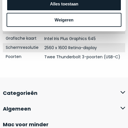
zich
Processor
1.4GHz quad-core Intel Core i5
optisch
Alles toestaan
heeft
als
Opslag
512GB SSD
bewezen
technisch
Touch Bar
Weigeren
Ja
en
niet
waar
RAM
8GB
van
–
nieuw
Grafische kaart
Intel Iris Plus Graphics 645
wij
te
Schermresolutie
2560 x 1600 Retina-display
–
onderscheiden.
er
Poorten
Twee Thunderbolt 3-poorten (USB-C)
veel
Betreft
van
een
hebben
nagenoeg
verkocht.
ongebruikt
apparaat.
Je
Categorieën
kan
Grondig
er
gecontroleerd:
Algemeen
vrijwel
Door
ons
niet
geïnspecteerd
Mac voor minder
de