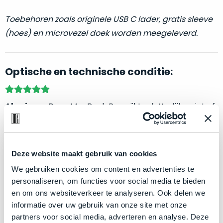
welk
gebruiksdoel
Toebehoren zoals originele USB C lader, gratis sleeve
een
(hoes) en microvezel doek worden meegeleverd.
Mac
geschikt
is.
Optische en technische conditie:
Op
Als
basis
nieuw
Als nieuw.
Deze MacBook Pro wijkt –
letterlijk
– niet af
van
–
van nieuw. Zowel optisch als technisch niet van nieuw
echte
klantervaringen
tref
nauwelijks
te onderscheiden.
je
gebruikt,
hier
maximaal
Deze website maakt gebruik van cookies
onze
Klik hier
voor meer informatie over de ster vermelding
voordeel.
We gebruiken cookies om content en advertenties te
labels.
bij producten
personaliseren, om functies voor social media te bieden
Dit
en om ons websiteverkeer te analyseren. Ook delen we
Onze
product
informatie over uw gebruik van onze site met onze
Zakelijk kopen? BTW is aftrekbaar!
favoriet
is
partners voor social media, adverteren en analyse. Deze