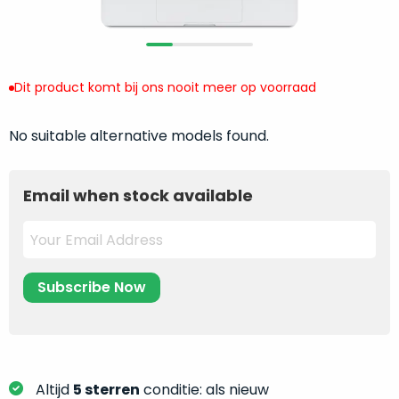
return
”
de
als
juiste
“ongebruikt,
MacBook
doos
te
Dit product komt bij ons nooit meer op voorraad
eenmalig
kiezen.
geopend
”
Zeker
zijn
No suitable alternative models found.
wanneer
varianten
je
van
eigenlijk
Email when stock available
onze
niet
“
als
precies
nieuw
”-
weet
selectie:
waar
volledige
je
nieuwstaat,
moet
scherpe
beginnen.
prijs.
Wat
Zo
heb
Altijd
5 sterren
conditie: als nieuw
bespaar