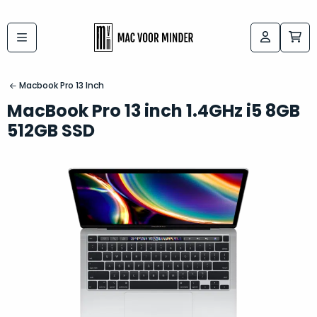
Bij
Labels:
macvoorminder.nl
kies
koop
Macbook Pro 13 Inch
de
je
MacBook Pro 13 inch 1.4GHz i5 8GB
altijd
Mac
512GB SSD
in
die
5-
bij
sterren
“
als
jou
nieuw
”
past
conditie
–
Het
gegarandeerd.
kan
Zowel
lastig
de
zijn
“
customer
om