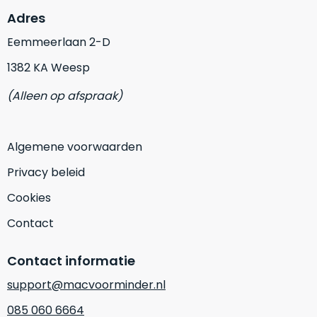
op
mist
Adres
perfecte
mee
staat.
Eemmeerlaan 2-D
in
Profiteer
gaan.
1382 KA Weesp
van
een
Ze
(Alleen op afspraak)
scherpe
zijn
prijs
–
voor
in
Algemene voorwaarden
een
hun
product
Privacy beleid
categorie
dat
–
praktisch
Cookies
gewoon
nieuw
Contact
is.
een
rocksolid
Minimaal
Contact informatie
optie
.
24
Een
maanden
support@macvoorminder.nl
garantie
voorbeeld
085 060 6664
bij
hiervan