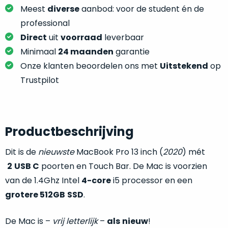
je
je
Meest
diverse
aanbod: voor de student én de
nou
slim,
professional
precies
zonder
nodig?
Direct
uit
voorraad
leverbaar
concessies
Minimaal
24 maanden
garantie
te
We
Onze klanten beoordelen ons met
Uitstekend
op
doen
hebben
Trustpilot
aan
inmiddels
kwaliteit.
zoveel
verschillende
Hier
klanten
Productbeschrijving
lees
voorzien
je
van
Dit is de
nieuwste
MacBook Pro 13 inch (
2020
) mét
welke
een
2
USB C
poorten en Touch Bar. De Mac is voorzien
conditiebeschrijvingen
MacBook
wij
van de 1.4Ghz Intel
4-core
i5 processor en een
dat
bij
grotere 512GB
SSD
.
we
onze
weten
producten
voor
De Mac is –
vrij letterlijk
–
als
nieuw
!
gebruiken.