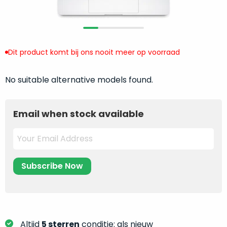
return
”
de
als
juiste
“ongebruikt,
MacBook
doos
te
eenmalig
Dit product komt bij ons nooit meer op voorraad
kiezen.
geopend
”
Zeker
zijn
No suitable alternative models found.
wanneer
varianten
je
van
eigenlijk
Email when stock available
onze
niet
“
als
precies
nieuw
”-
weet
selectie:
waar
volledige
je
nieuwstaat,
moet
scherpe
beginnen.
prijs.
Wat
Zo
heb
bespaar
Altijd
5 sterren
conditie: als nieuw