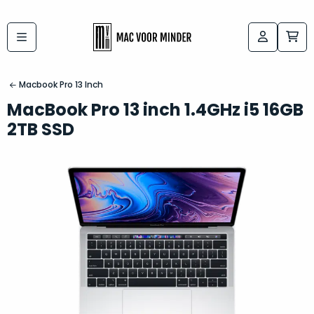
Bij
Labels:
macvoorminder.nl
kies
koop
Macbook Pro 13 Inch
de
je
MacBook Pro 13 inch 1.4GHz i5 16GB
altijd
Mac
2TB SSD
in
die
5-
bij
sterren
“
als
jou
nieuw
”
past
conditie
–
Het
gegarandeerd.
kan
Zowel
lastig
de
zijn
“
customer
om