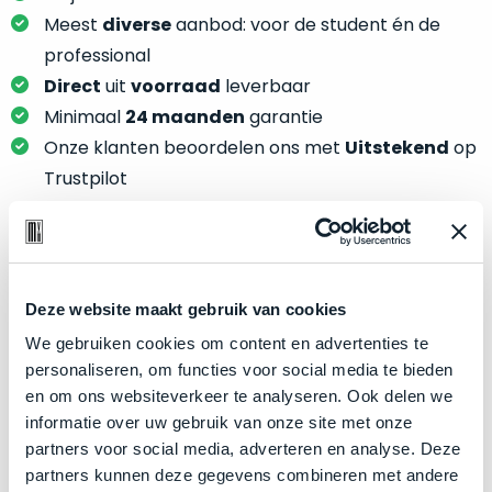
je
je
Meest
diverse
aanbod: voor de student én de
nou
slim,
precies
professional
zonder
nodig?
Direct
uit
voorraad
leverbaar
concessies
Minimaal
24 maanden
garantie
te
We
Onze klanten beoordelen ons met
Uitstekend
op
doen
hebben
aan
Trustpilot
inmiddels
kwaliteit.
zoveel
verschillende
Hier
klanten
lees
Product specificaties
voorzien
je
Deze website maakt gebruik van cookies
van
welke
Model
MacBook Pro 13"
een
We gebruiken cookies om content en advertenties te
conditiebeschrijvingen
MacBook
Modeljaar
2019
personaliseren, om functies voor social media te bieden
wij
dat
en om ons websiteverkeer te analyseren. Ook delen we
Kleur
Silver
bij
we
informatie over uw gebruik van onze site met onze
onze
Processor
1.4GHz quad-core Intel Core i5
weten
partners voor social media, adverteren en analyse. Deze
producten
voor
Opslag
2TB SSD
partners kunnen deze gegevens combineren met andere
gebruiken.