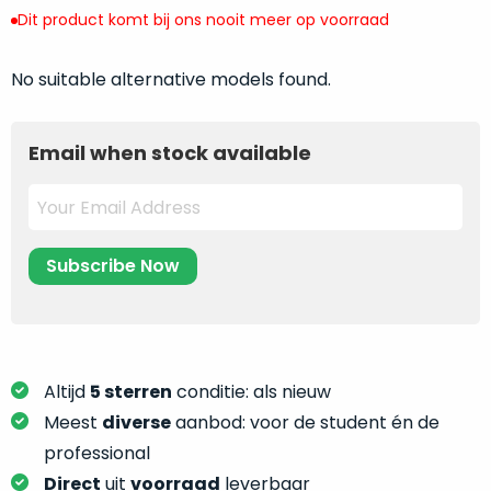
return
”
de
Dit product komt bij ons nooit meer op voorraad
als
juiste
“ongebruikt,
MacBook
No suitable alternative models found.
doos
te
eenmalig
kiezen.
geopend
”
Zeker
Email when stock available
zijn
wanneer
varianten
je
van
eigenlijk
onze
niet
“
als
precies
nieuw
”-
weet
selectie:
waar
volledige
je
nieuwstaat,
moet
Altijd
5 sterren
conditie: als nieuw
scherpe
beginnen.
Meest
diverse
aanbod: voor de student én de
prijs.
Wat
professional
Zo
heb
bespaar
Direct
uit
voorraad
leverbaar