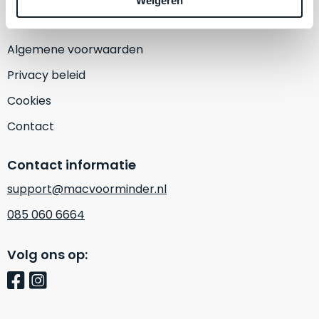
Weigeren
een
‘
customer
return’
.
Dit
Algemene voorwaarden
Kort
model
uitgepakt
Privacy beleid
biedt
en
het
Cookies
binnen
beste
de
Contact
‘
all-
retourperiode
round’
teruggestuurd.
Contact informatie
pakket
Dus
binnen
support@macvoorminder.nl
niks
de
refurbished,
085 060 6664
categorie.
niks
Het
vervangen.
Volg ons op:
is
Simpelweg
een
weinig
Mac
gebruikt.
die
Zowel