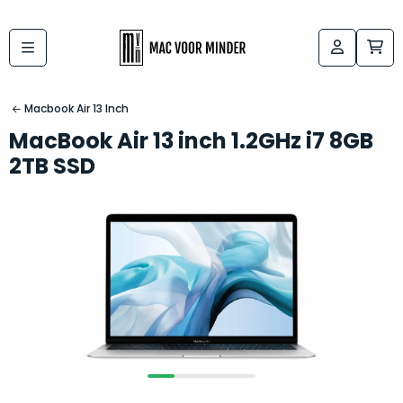
Bij
Labels:
macvoorminder.nl
kies
koop
Macbook Air 13 Inch
de
je
MacBook Air 13 inch 1.2GHz i7 8GB
altijd
Mac
2TB SSD
in
die
5-
bij
sterren
“
als
jou
nieuw
”
past
conditie
–
Het
gegarandeerd.
kan
Zowel
lastig
de
zijn
“
customer
om