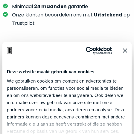
je
je
Minimaal
24 maanden
garantie
nou
slim,
precies
Onze klanten beoordelen ons met
Uitstekend
op
zonder
nodig?
Trustpilot
concessies
te
We
doen
hebben
aan
inmiddels
Product specificaties
kwaliteit.
zoveel
verschillende
Model
MacBook Air 13"
Hier
klanten
Deze website maakt gebruik van cookies
Modeljaar
2020
lees
voorzien
We gebruiken cookies om content en advertenties te
je
Kleur
Silver
van
personaliseren, om functies voor social media te bieden
welke
een
Processor
1.2GHz dual-core Intel Core i7
en om ons websiteverkeer te analyseren. Ook delen we
conditiebeschrijvingen
MacBook
informatie over uw gebruik van onze site met onze
Opslag
2TB SSD
wij
dat
partners voor social media, adverteren en analyse. Deze
bij
Touch Bar
Nee
we
partners kunnen deze gegevens combineren met andere
onze
weten
RAM
8GB
informatie die u aan ze heeft verstrekt of die ze hebben
producten
voor
verzameld op basis van uw gebruik van hun services.
Grafische kaart
Intel Iris Plus Graphics
gebruiken.