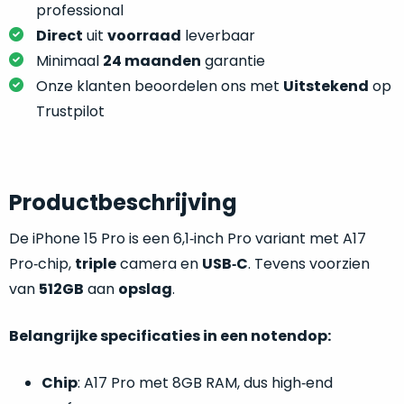
je
professional
je
nou
Direct
uit
voorraad
leverbaar
slim,
precies
zonder
Minimaal
24 maanden
garantie
nodig?
concessies
Onze klanten beoordelen ons met
Uitstekend
op
te
We
Trustpilot
doen
hebben
aan
inmiddels
kwaliteit.
zoveel
verschillende
Productbeschrijving
Hier
klanten
lees
De iPhone 15 Pro is een 6,1‑inch Pro variant met A17
voorzien
je
van
Pro‑chip,
triple
camera en
USB‑C
. Tevens voorzien
welke
een
van
512GB
aan
opslag
.
conditiebeschrijvingen
MacBook
wij
dat
Belangrijke specificaties in een notendop:
bij
we
onze
weten
producten
Chip
: A17 Pro met 8GB RAM, dus high‑end
voor
gebruiken.