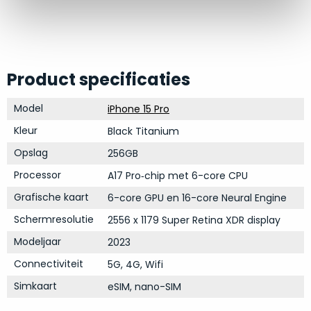
op
mist
perfecte
mee
staat.
in
Profiteer
gaan.
van
Product specificaties
een
Ze
scherpe
Model
zijn
iPhone 15 Pro
prijs
–
Kleur
Black Titanium
voor
in
een
Opslag
256GB
hun
product
Processor
categorie
A17 Pro‑chip met 6-core CPU
dat
–
praktisch
Grafische kaart
6-core GPU en 16-core Neural Engine
gewoon
nieuw
Schermresolutie
2556 x 1179 Super Retina XDR display
is.
een
Modeljaar
rocksolid
2023
Minimaal
optie
.
24
Connectiviteit
5G, 4G, Wifi
Een
maanden
Simkaart
eSIM, nano-SIM
garantie
voorbeeld
bij
hiervan