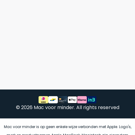
een
voorgaande
MacBook
model
die
achter
zodanig
in
goed
magazijnen.
geprijsd
Wij
is
nemen
voor
deze
de
voorraad
prestaties
over!
die
De
worden
doos
geleverd,
wordt
dat
slechts
wij
dit
één
© 2026 Mac voor minder. All rights reserved
adviseren
keer
als
geopend
onze
favoriet
.
Mac voor minder is op geen enkele wijze verbonden met Apple. Logo's,
om