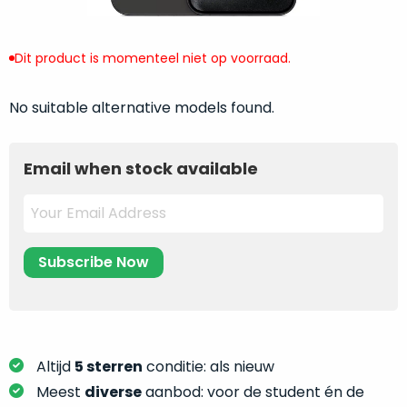
return
”
de
als
juiste
“ongebruikt,
Dit product is momenteel niet op voorraad.
MacBook
doos
te
eenmalig
kiezen.
No suitable alternative models found.
geopend
”
Zeker
zijn
wanneer
varianten
Email when stock available
je
van
eigenlijk
onze
niet
“
als
precies
nieuw
”-
weet
selectie:
waar
volledige
je
nieuwstaat,
moet
scherpe
beginnen.
prijs.
Wat
Altijd
5 sterren
conditie: als nieuw
Zo
heb
Meest
diverse
aanbod: voor de student én de
bespaar