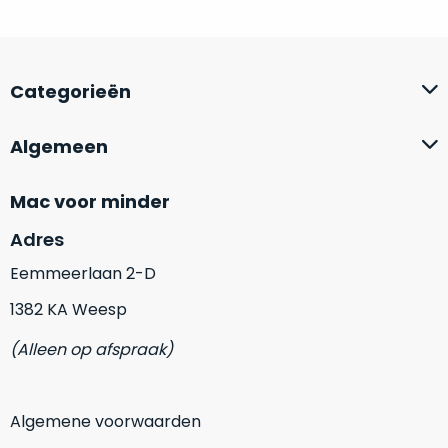
Mac
is
voor
de
MacBook
minder.
Pro
Categorieën
16
inch
van
Algemeen
€1.649,00
.
Perfect
Mac voor minder
voor
grafisch
Adres
Als
werk
nieuw
Eemmeerlaan 2-D
zoals
–
1382 KA Weesp
foto-
Ongebruikt,
én
doos
(Alleen op afspraak)
videobewerking.
éénmalig
IJzersterke
geopend.
prestaties
Algemene voorwaarden
voor
Dit