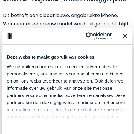
een
‘
customer
Dit betreft een gloednieuwe, ongebruikte iPhone.
return’
.
Dit
Kort
Wanneer er een nieuw model wordt uitgebracht, blijft
model
uitgepakt
er vaak ongebruikte voorraad van het voorgaande
biedt
en
model achter in magazijnen. Wij nemen deze voorraad
het
binnen
over! De doos wordt slechts één keer geopend om de
beste
de
‘
all-
batterijstatus te controleren. De doos is geopend,
Deze website maakt gebruik van cookies
retourperiode
round’
maar het apparaat is verder volledig
nieuw
en
teruggestuurd.
We gebruiken cookies om content en advertenties te
pakket
Dus
ongebruikt.
personaliseren, om functies voor social media te bieden
binnen
niks
en om ons websiteverkeer te analyseren. Ook delen we
de
refurbished,
informatie over uw gebruik van onze site met onze
Nog
écht nieuw!
categorie.
niks
partners voor social media, adverteren en analyse. Deze
Minimaal 24 maanden garantie via Mac voor
Het
vervangen.
partners kunnen deze gegevens combineren met andere
minder.
is
Simpelweg
informatie die u aan ze heeft verstrekt of die ze hebben
een
Ongebruikt, dus de batterij heeft 100%
weinig
verzameld op basis van uw gebruik van hun services.
Mac
accucapaciteit.
gebruikt.
die
Zowel
Compleet geleverd inclusief originele doos en
Toestemmingsselectie