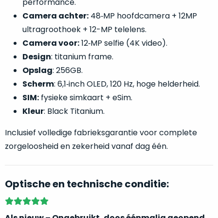
performance.
welk
Camera achter:
48‑MP hoofdcamera + 12MP
gebruiksdoel
een
ultragroothoek + 12-MP telelens.
Mac
Camera voor:
12‑MP selfie (4K video).
geschikt
Design
: titanium frame.
is.
Opslag
: 256GB.
Scherm
: 6,1‑inch OLED, 120 Hz, hoge helderheid.
Op
Als
SIM:
fysieke simkaart + eSim.
basis
nieuw
van
Kleur
: Black Titanium.
–
echte
klantervaringen
tref
nauwelijks
Inclusief volledige fabrieksgarantie voor complete
je
gebruikt,
hier
zorgeloosheid en zekerheid vanaf dag één.
maximaal
onze
voordeel.
labels.
Optische en technische conditie:
Dit
Onze
product
favoriet
is
Als nieuw – Ongebruikt, doos éénmalig geopend.