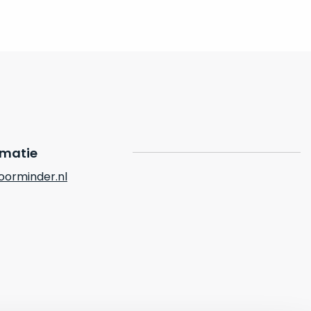
rmatie
orminder.nl