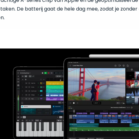
rachtige A-series chip van Apple en de geoptimaliseerde s
 taken. De batterij gaat de hele dag mee, zodat je zond
n.