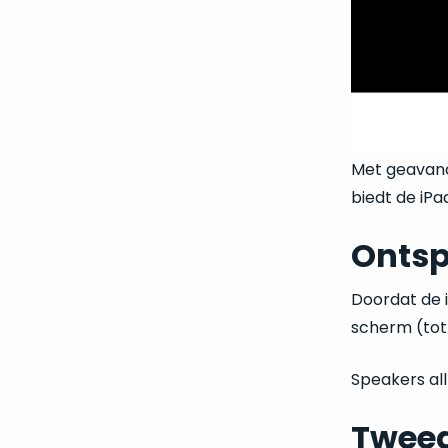
Met geavanc
biedt de iPa
Ontsp
Doordat de i
scherm (tot
Speakers all
Tweed