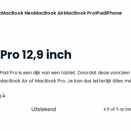
c
MacBook Neo
MacBook Air
MacBook Pro
iPad
iPhone
Pro 12,9 inch
 iPad Pro is een dijk van een tablet. Doordat deze voorzien
MacBook Air of MacBook Pro. Je kan dus letterlijk álles m
n