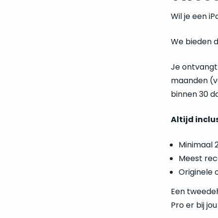
Wil je een i
We bieden de
Je ontvangt 
maanden (vo
binnen 30 da
Altijd inclu
Minimaal 
Meest rec
Originele 
Een tweedeha
Pro er bij j