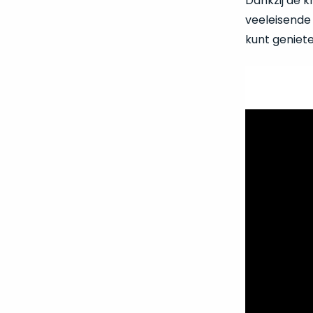
Dankzij de k
veeleisende
kunt geniete