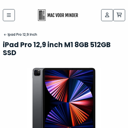
Bij
Labels:
macvoorminder.nl
kies
koop
Ipad Pro 12,9 Inch
de
je
iPad Pro 12,9 inch M1 8GB 512GB
altijd
Mac
SSD
in
die
5-
bij
sterren
“
als
jou
nieuw
”
past
conditie
–
Het
gegarandeerd.
kan
Zowel
lastig
de
zijn
“
customer
om