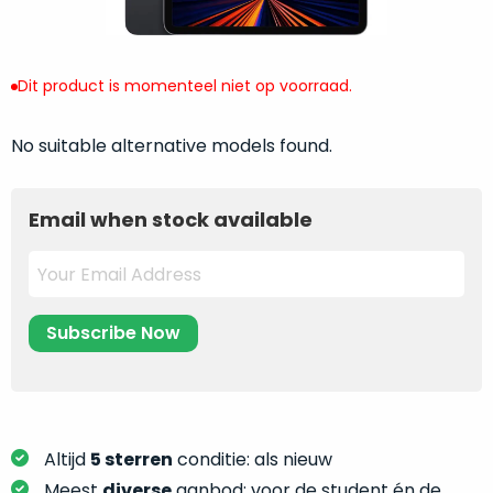
return
”
de
als
juiste
“ongebruikt,
MacBook
doos
Dit product is momenteel niet op voorraad.
te
eenmalig
kiezen.
geopend
”
No suitable alternative models found.
Zeker
zijn
wanneer
varianten
je
Email when stock available
van
eigenlijk
onze
niet
“
als
precies
nieuw
”-
weet
selectie:
waar
volledige
je
nieuwstaat,
moet
scherpe
beginnen.
prijs.
Wat
Zo
Altijd
5 sterren
conditie: als nieuw
heb
bespaar
Meest
diverse
aanbod: voor de student én de