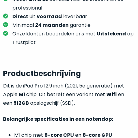
je
je
nou
professional
slim,
precies
Direct
uit
voorraad
leverbaar
zonder
nodig?
Minimaal
24 maanden
garantie
concessies
Onze klanten beoordelen ons met
Uitstekend
op
te
We
doen
Trustpilot
hebben
aan
inmiddels
kwaliteit.
zoveel
verschillende
Hier
Productbeschrijving
klanten
lees
voorzien
Dit is de iPad Pro 12.9 inch (2021, 5e generatie) mét
je
van
welke
Apple
M1
chip. Dit betreft een variant met
Wifi
en
een
conditiebeschrijvingen
een
512GB
opslagschijf (SSD).
MacBook
wij
dat
bij
we
Belangrijke specificaties in een notendop:
onze
weten
producten
voor
M1 chip met
8-core CPU
en
8-core GPU
gebruiken.