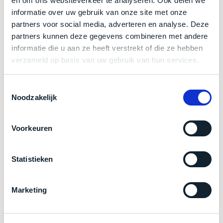
en om ons websiteverkeer te analyseren. Ook delen we
een
bij producten
informatie over uw gebruik van onze site met onze
‘
customer
partners voor social media, adverteren en analyse. Deze
return’
.
Dit
partners kunnen deze gegevens combineren met andere
Kort
Zakelijk kopen? BTW is aftrekbaar!
model
informatie die u aan ze heeft verstrekt of die ze hebben
uitgepakt
biedt
verzameld op basis van uw gebruik van hun services.
en
De prijs is inclusief 21% BTW.
het
binnen
beste
de
Toestemmingsselectie
‘
all-
retourperiode
Noodzakelijk
round’
teruggestuurd.
pakket
Dus
Voorkeuren
binnen
niks
de
refurbished,
categorie.
niks
Statistieken
Het
vervangen.
is
Simpelweg
een
Marketing
weinig
Mac
gebruikt.
Product specificaties
die
Zowel