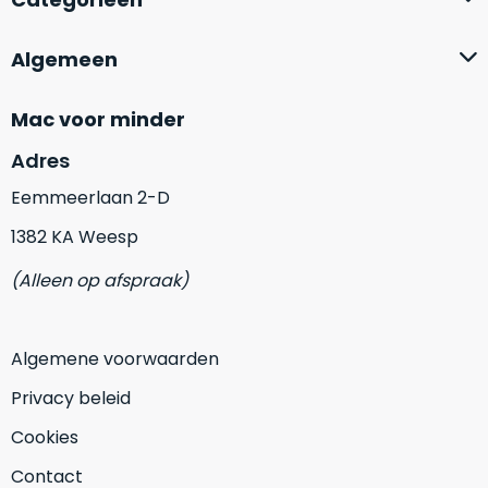
op
mist
perfecte
mee
staat.
Algemeen
in
Profiteer
gaan.
van
Mac voor minder
een
Ze
Adres
scherpe
zijn
prijs
–
Eemmeerlaan 2-D
voor
in
een
1382 KA Weesp
hun
product
categorie
dat
(Alleen op afspraak)
–
praktisch
gewoon
nieuw
is.
een
Algemene voorwaarden
rocksolid
Minimaal
Privacy beleid
optie
.
24
Een
maanden
Cookies
garantie
voorbeeld
Contact
bij
hiervan