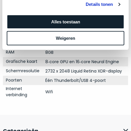
zich
optisch
Details tonen
Model
iPad Pro 12,9"
heeft
als
Modeljaar
2021
bewezen
technisch
Alles toestaan
en
Kleur
niet
Space Gray
waar
van
Processor
M1 met 8‑core CPU
–
nieuw
Weigeren
Opslag
512GB SSD
wij
te
–
RAM
onderscheiden.
8GB
er
Grafische kaart
8‑core GPU en 16‑core Neural Engine
veel
Betreft
Schermresolutie
2732 x 2048 Liquid Retina XDR-display
van
een
hebben
nagenoeg
Poorten
Één Thunderbolt/USB 4-poort
verkocht.
ongebruikt
Internet
apparaat.
Wifi
Je
verbinding
kan
Grondig
er
gecontroleerd:
vrijwel
Door
ons
niet
geïnspecteerd
de
Categorieën