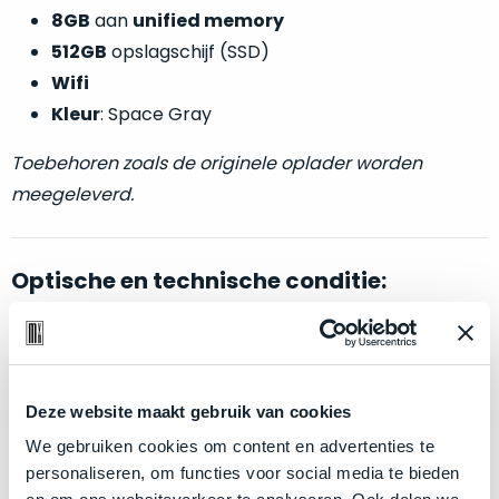
welk
8GB
aan
unified memory
gebruiksdoel
512GB
opslagschijf (SSD)
een
Wifi
Mac
Kleur
: Space Gray
geschikt
is.
Toebehoren zoals de originele oplader worden
meegeleverd.
Op
Als
basis
nieuw
van
–
echte
klantervaringen
tref
Optische en technische conditie:
nauwelijks
je
gebruikt,
hier
maximaal
onze
Als nieuw.
Deze iPad Pro wijkt –
letterlijk
– niet af van
voordeel.
labels.
nieuw. Zowel optisch als technisch niet van nieuw te
Deze website maakt gebruik van cookies
onderscheiden.
Dit
Onze
We gebruiken cookies om content en advertenties te
product
favoriet
personaliseren, om functies voor social media te bieden
is
Klik hier
voor meer informatie over de ster vermelding