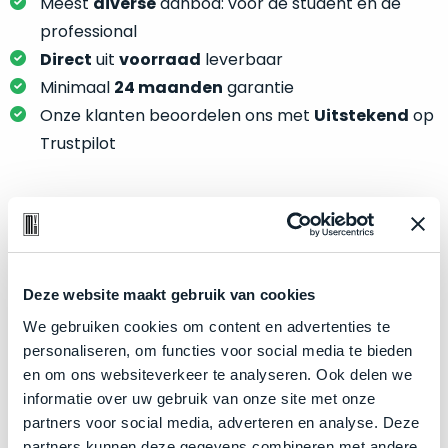
je
Meest
diverse
aanbod: voor de student én de
je
nou
professional
slim,
precies
Direct
uit
voorraad
leverbaar
zonder
nodig?
Minimaal
24 maanden
garantie
concessies
te
Onze klanten beoordelen ons met
Uitstekend
op
We
doen
Trustpilot
hebben
aan
inmiddels
kwaliteit.
zoveel
verschillende
Hier
Product specificaties
klanten
lees
voorzien
je
Model
iPad Pro 12,9"
van
Deze website maakt gebruik van cookies
welke
een
Modeljaar
2024
conditiebeschrijvingen
We gebruiken cookies om content en advertenties te
MacBook
Kleur
wij
Silver
personaliseren, om functies voor social media te bieden
dat
bij
en om ons websiteverkeer te analyseren. Ook delen we
Processor
M4 met 10‑core CPU
we
onze
informatie over uw gebruik van onze site met onze
weten
Opslag
2TB SSD
producten
partners voor social media, adverteren en analyse. Deze
voor
Touch Bar
gebruiken.
Nee
partners kunnen deze gegevens combineren met andere