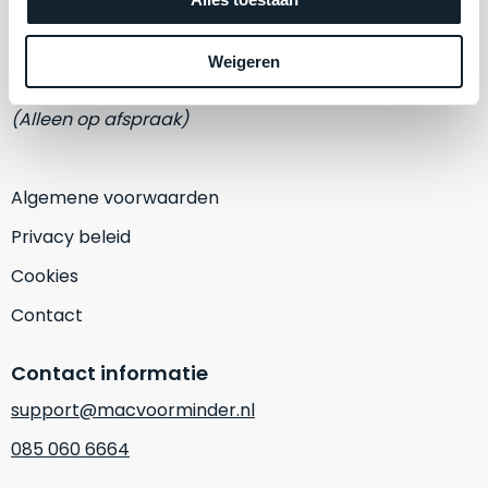
een
‘
customer
Eemmeerlaan 2-D
return’
.
Weigeren
1382 KA Weesp
Dit
Kort
model
uitgepakt
(Alleen op afspraak)
biedt
en
het
binnen
beste
de
Algemene voorwaarden
‘
all-
retourperiode
round’
Privacy beleid
teruggestuurd.
pakket
Dus
Cookies
binnen
niks
de
Contact
refurbished,
categorie.
niks
Het
vervangen.
Contact informatie
is
Simpelweg
support@macvoorminder.nl
een
weinig
Mac
085 060 6664
gebruikt.
die
Zowel