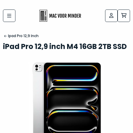
Bij
Labels:
macvoorminder.nl
kies
koop
Ipad Pro 12,9 Inch
de
je
iPad Pro 12,9 inch M4 16GB 2TB SSD
altijd
Mac
in
die
5-
bij
sterren
“
als
jou
nieuw
”
past
conditie
–
Het
gegarandeerd.
kan
Zowel
lastig
de
zijn
“
customer
om