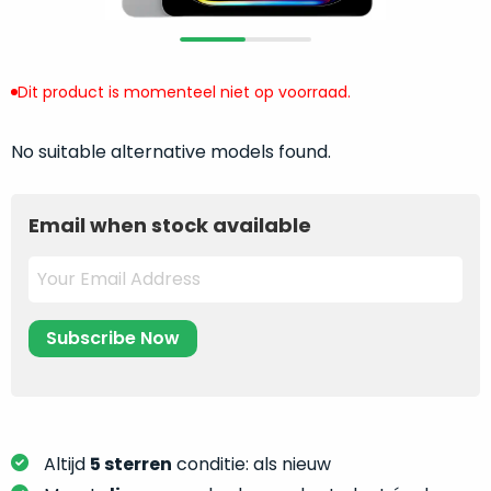
return
”
de
als
juiste
“ongebruikt,
MacBook
doos
Dit product is momenteel niet op voorraad.
te
eenmalig
kiezen.
geopend
”
Zeker
No suitable alternative models found.
zijn
wanneer
varianten
je
van
Email when stock available
eigenlijk
onze
niet
“
als
precies
nieuw
”-
weet
selectie:
waar
volledige
je
nieuwstaat,
moet
scherpe
beginnen.
prijs.
Wat
Zo
Altijd
5 sterren
conditie: als nieuw
heb
bespaar