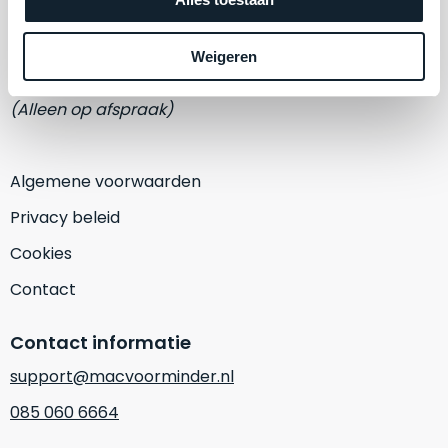
een
‘
customer
Eemmeerlaan 2-D
return’
.
Weigeren
1382 KA Weesp
Dit
Kort
model
uitgepakt
(Alleen op afspraak)
biedt
en
het
binnen
beste
de
Algemene voorwaarden
‘
all-
retourperiode
round’
Privacy beleid
teruggestuurd.
pakket
Dus
Cookies
binnen
niks
de
Contact
refurbished,
categorie.
niks
Het
vervangen.
Contact informatie
is
Simpelweg
support@macvoorminder.nl
een
weinig
Mac
085 060 6664
gebruikt.
die
Zowel