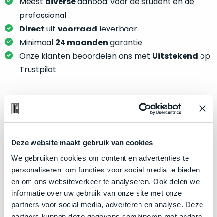
je
Meest
diverse
aanbod: voor de student én de
je
nou
professional
slim,
precies
Direct
uit
voorraad
leverbaar
zonder
nodig?
Minimaal
24 maanden
garantie
concessies
te
Onze klanten beoordelen ons met
Uitstekend
op
We
doen
Trustpilot
hebben
aan
inmiddels
kwaliteit.
zoveel
verschillende
Hier
Product specificaties
klanten
lees
voorzien
je
Model
iPad Pro 12,9"
van
Deze website maakt gebruik van cookies
welke
een
Modeljaar
2024
conditiebeschrijvingen
We gebruiken cookies om content en advertenties te
MacBook
Kleur
wij
Silver
personaliseren, om functies voor social media te bieden
dat
bij
en om ons websiteverkeer te analyseren. Ook delen we
Processor
M4 met 10‑core CPU
we
onze
informatie over uw gebruik van onze site met onze
weten
Opslag
1TB SSD
producten
partners voor social media, adverteren en analyse. Deze
voor
Touch Bar
gebruiken.
Nee
partners kunnen deze gegevens combineren met andere