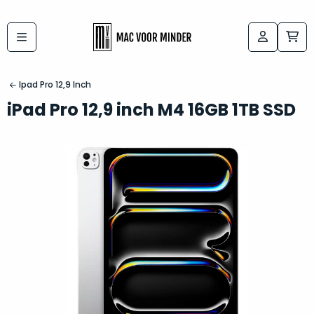
Bij
Labels:
macvoorminder.nl
kies
koop
Ipad Pro 12,9 Inch
de
je
iPad Pro 12,9 inch M4 16GB 1TB SSD
altijd
Mac
in
die
5-
bij
sterren
“
als
jou
nieuw
”
past
conditie
–
Het
gegarandeerd.
kan
Zowel
lastig
de
zijn
“
customer
om