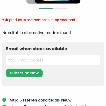
return
”
de
als
juiste
“ongebruikt,
MacBook
doos
Dit product is momenteel niet op voorraad.
te
eenmalig
kiezen.
geopend
”
Zeker
No suitable alternative models found.
zijn
wanneer
varianten
je
van
Email when stock available
eigenlijk
onze
niet
“
als
precies
nieuw
”-
weet
selectie:
waar
volledige
je
nieuwstaat,
moet
scherpe
beginnen.
prijs.
Wat
Zo
Altijd
5 sterren
conditie: als nieuw
heb
bespaar