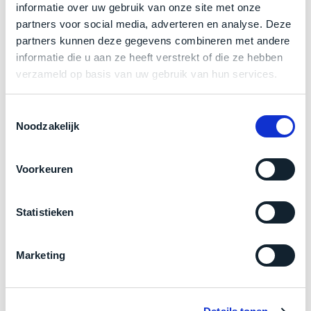
een
informatie over uw gebruik van onze site met onze
‘
customer
partners voor social media, adverteren en analyse. Deze
return’
.
Zakelijk kopen? BTW is aftrekbaar!
partners kunnen deze gegevens combineren met andere
Dit
Kort
informatie die u aan ze heeft verstrekt of die ze hebben
model
De prijs is inclusief 21% BTW.
uitgepakt
verzameld op basis van uw gebruik van hun services.
biedt
en
het
binnen
Toestemmingsselectie
beste
de
Noodzakelijk
‘
all-
retourperiode
round’
teruggestuurd.
pakket
Dus
Voorkeuren
binnen
niks
de
refurbished,
Statistieken
categorie.
niks
Het
vervangen.
is
Simpelweg
Marketing
een
weinig
Product specificaties
Mac
gebruikt.
die
Zowel
Model
iPad Pro 12,9"