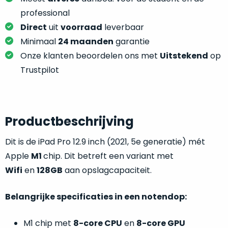
je
je
nou
professional
slim,
precies
Direct
uit
voorraad
leverbaar
zonder
nodig?
Minimaal
24 maanden
garantie
concessies
Onze klanten beoordelen ons met
Uitstekend
op
te
We
doen
Trustpilot
hebben
aan
inmiddels
kwaliteit.
zoveel
verschillende
Hier
Productbeschrijving
klanten
lees
voorzien
Dit is de iPad Pro 12.9 inch (2021, 5e generatie) mét
je
van
welke
Apple
M1
chip. Dit betreft een variant met
een
conditiebeschrijvingen
Wifi
en
128GB
aan opslagcapaciteit.
MacBook
wij
dat
bij
we
Belangrijke specificaties in een notendop:
onze
weten
producten
voor
M1 chip met
8-core CPU
en
8-core GPU
gebruiken.