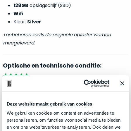
welk
128GB
opslagschijf (SSD)
gebruiksdoel
Wifi
een
Kleur:
Silver
Mac
geschikt
Toebehoren zoals de originele oplader worden
is.
meegeleverd.
Op
Als
basis
nieuw
Optische en technische conditie:
van
–
echte
klantervaringen
tref
nauwelijks
je
gebruikt,
Als nieuw.
Deze iPad Pro wijkt –
letterlijk
– niet af van
hier
maximaal
onze
nieuw. Zowel optisch als technisch niet van nieuw te
voordeel.
labels.
onderscheiden.
Deze website maakt gebruik van cookies
Dit
We gebruiken cookies om content en advertenties te
Onze
Klik hier
voor meer informatie over de ster vermelding
product
personaliseren, om functies voor social media te bieden
favoriet
is
bij producten
en om ons websiteverkeer te analyseren. Ook delen we