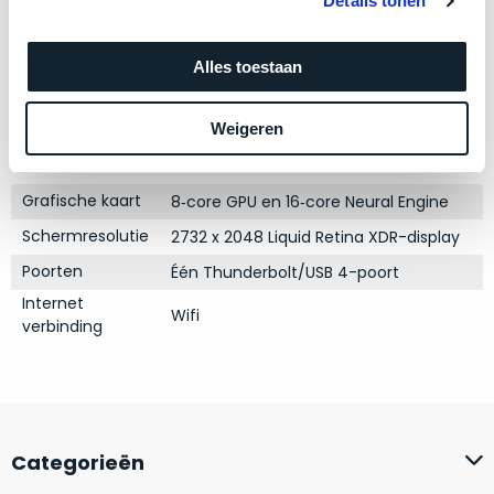
Details tonen
zich
optisch
Modeljaar
2021
heeft
als
bewezen
Kleur
Silver
technisch
Alles toestaan
en
niet
Processor
M1 met 8‑core CPU
waar
van
Weigeren
Opslag
128GB SSD
–
nieuw
wij
RAM
8GB
te
–
onderscheiden.
Grafische kaart
8‑core GPU en 16‑core Neural Engine
er
Schermresolutie
2732 x 2048 Liquid Retina XDR-display
veel
Betreft
van
Poorten
Één Thunderbolt/USB 4-poort
een
hebben
nagenoeg
Internet
Wifi
verkocht.
ongebruikt
verbinding
apparaat.
Je
kan
Grondig
er
gecontroleerd:
vrijwel
Door
ons
niet
Categorieën
geïnspecteerd
de