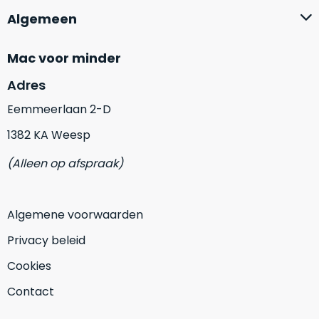
op
mist
Algemeen
perfecte
mee
staat.
in
Mac voor minder
Profiteer
gaan.
van
Adres
een
Ze
scherpe
Eemmeerlaan 2-D
zijn
prijs
–
1382 KA Weesp
voor
in
een
hun
(Alleen op afspraak)
product
categorie
dat
–
praktisch
gewoon
nieuw
Algemene voorwaarden
is.
een
Privacy beleid
rocksolid
Minimaal
optie
.
Cookies
24
Een
maanden
Contact
garantie
voorbeeld
bij
hiervan