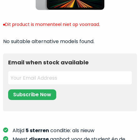
return
”
de
als
juiste
“ongebruikt,
MacBook
doos
Dit product is momenteel niet op voorraad.
te
eenmalig
kiezen.
geopend
”
No suitable alternative models found.
Zeker
zijn
wanneer
varianten
je
Email when stock available
van
eigenlijk
onze
niet
“
als
precies
nieuw
”-
weet
selectie:
waar
volledige
je
nieuwstaat,
moet
scherpe
beginnen.
prijs.
Wat
Zo
Altijd
5 sterren
conditie: als nieuw
heb
bespaar
Meest
diverse
aanbod: voor de student én de