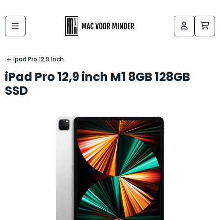
Bij
Labels:
macvoorminder.nl
kies
koop
Ipad Pro 12,9 Inch
de
je
iPad Pro 12,9 inch M1 8GB 128GB
altijd
Mac
SSD
in
die
5-
bij
sterren
“
als
jou
nieuw
”
past
conditie
–
Het
gegarandeerd.
kan
Zowel
lastig
de
zijn
“
customer
om