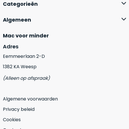
op
Categorieën
mist
perfecte
mee
staat.
in
Algemeen
Profiteer
gaan.
van
Mac voor minder
een
Ze
scherpe
zijn
Adres
prijs
–
voor
Eemmeerlaan 2-D
in
een
hun
1382 KA Weesp
product
categorie
dat
(Alleen op afspraak)
–
praktisch
gewoon
nieuw
is.
een
Algemene voorwaarden
rocksolid
Minimaal
optie
.
24
Privacy beleid
Een
maanden
Cookies
garantie
voorbeeld
bij
hiervan