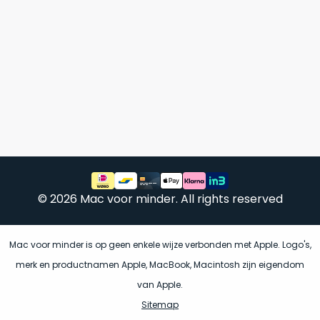
vrijwel
betreft
iedereen
.
een
Daarom
gloednieuwe,
is
ongebruikte
dit
MacBook.
‘onze
Wanneer
favoriet’.
er
een
Je
nieuw
kiest
model
hierbij
wordt
voor
uitgebracht,
© 2026 Mac voor minder. All rights reserved
‘
value
blijft
for
er
money
‘
Mac voor minder is op geen enkele wijze verbonden met Apple. Logo's,
vaak
of
ongebruikte
merk en productnamen Apple, MacBook, Macintosh zijn eigendom
‘
prijs/kwaliteitverhouding
‘.
voorraad
van Apple.
Het
van
Sitemap
is
het