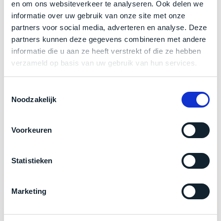
een
en om ons websiteverkeer te analyseren. Ook delen we
bij producten
‘
customer
informatie over uw gebruik van onze site met onze
return’
.
partners voor social media, adverteren en analyse. Deze
Dit
Kort
partners kunnen deze gegevens combineren met andere
model
Zakelijk kopen? BTW is aftrekbaar!
uitgepakt
informatie die u aan ze heeft verstrekt of die ze hebben
biedt
en
verzameld op basis van uw gebruik van hun services.
De prijs is inclusief 21% BTW.
het
binnen
beste
de
Toestemmingsselectie
‘
all-
retourperiode
Noodzakelijk
round’
teruggestuurd.
pakket
Dus
binnen
Voorkeuren
niks
de
refurbished,
categorie.
niks
Statistieken
Het
vervangen.
is
Simpelweg
een
weinig
Marketing
Mac
gebruikt.
die
Product specificaties
Zowel