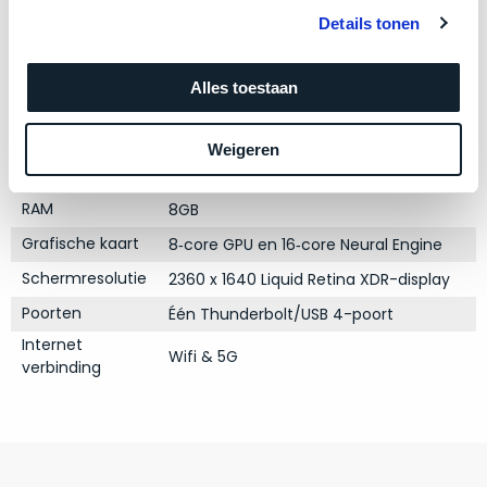
zich
optisch
Details tonen
heeft
Model
iPad Air
als
bewezen
technisch
Modeljaar
2022
en
Alles toestaan
niet
Kleur
Space Gray
waar
van
–
Processor
M1 met 8‑core CPU
nieuw
Weigeren
wij
te
Opslag
256GB SSD
–
onderscheiden.
RAM
8GB
er
veel
Grafische kaart
8‑core GPU en 16‑core Neural Engine
Betreft
van
een
Schermresolutie
2360 x 1640 Liquid Retina XDR-display
hebben
nagenoeg
Poorten
Één Thunderbolt/USB 4-poort
verkocht.
ongebruikt
apparaat.
Je
Internet
Wifi & 5G
verbinding
kan
Grondig
er
gecontroleerd:
vrijwel
Door
ons
niet
geïnspecteerd
de