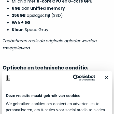
M1 chip met
8-core CPU
en
8-core GPU
welk
8GB
aan
unified memory
gebruiksdoel
een
256GB
opslagschijf (SSD)
Mac
Wifi + 5G
geschikt
Kleur
: Space Gray
is.
Toebehoren zoals de originele oplader worden
Op
meegeleverd.
Als
basis
nieuw
van
–
echte
klantervaringen
tref
nauwelijks
Optische en technische conditie:
je
gebruikt,
hier
maximaal
onze
voordeel.
Als nieuw.
Deze iPad Air wijkt –
letterlijk
– niet af van
labels.
nieuw. Zowel optisch als technisch niet van nieuw te
Deze website maakt gebruik van cookies
Dit
onderscheiden.
Onze
product
We gebruiken cookies om content en advertenties te
favoriet
is
personaliseren, om functies voor social media te bieden
Klik hier
voor meer informatie over de ster vermelding