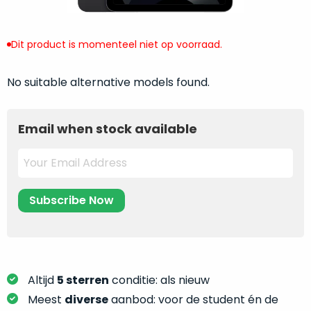
return
”
de
als
juiste
“ongebruikt,
Dit product is momenteel niet op voorraad.
MacBook
doos
te
eenmalig
kiezen.
No suitable alternative models found.
geopend
”
Zeker
zijn
wanneer
varianten
Email when stock available
je
van
eigenlijk
onze
niet
“
als
precies
nieuw
”-
weet
selectie:
waar
volledige
je
nieuwstaat,
moet
scherpe
beginnen.
prijs.
Wat
Altijd
5 sterren
conditie: als nieuw
Zo
heb
Meest
diverse
aanbod: voor de student én de
bespaar