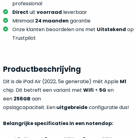
je
professional
je
nou
Direct
uit
voorraad
leverbaar
slim,
precies
zonder
Minimaal
24 maanden
garantie
nodig?
concessies
Onze klanten beoordelen ons met
Uitstekend
op
te
We
Trustpilot
doen
hebben
aan
inmiddels
kwaliteit.
zoveel
verschillende
Productbeschrijving
Hier
klanten
lees
Dit is de iPad Air (2022, 5e generatie) mét Apple
M1
voorzien
je
van
chip. Dit betreft een variant met
Wifi
+
5G
en
welke
een
een
256GB
aan
conditiebeschrijvingen
MacBook
opslagcapaciteit. Een
uitgebreide
configuratie dus!
wij
dat
bij
we
onze
Belangrijke specificaties in een notendop:
weten
producten
voor
gebruiken.