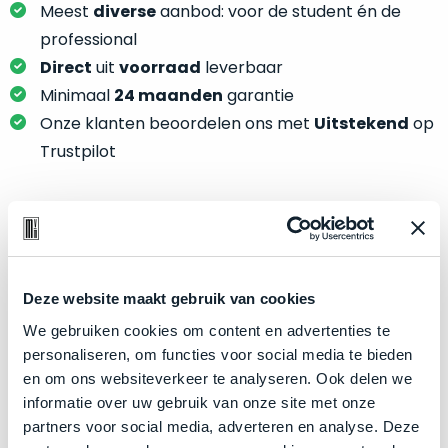
je
Meest
diverse
aanbod: voor de student én de
je
nou
professional
slim,
precies
zonder
Direct
uit
voorraad
leverbaar
nodig?
concessies
Minimaal
24 maanden
garantie
te
We
Onze klanten beoordelen ons met
Uitstekend
op
doen
hebben
Trustpilot
aan
inmiddels
kwaliteit.
zoveel
verschillende
Hier
klanten
Product specificaties
lees
voorzien
je
van
Model
iPad Air 13"
Deze website maakt gebruik van cookies
welke
een
Modeljaar
conditiebeschrijvingen
2024
We gebruiken cookies om content en advertenties te
MacBook
wij
personaliseren, om functies voor social media te bieden
Kleur
Starlight
dat
bij
en om ons websiteverkeer te analyseren. Ook delen we
we
Processor
M2 met 8-core CPU
onze
informatie over uw gebruik van onze site met onze
weten
Opslag
producten
256GB SSD
partners voor social media, adverteren en analyse. Deze
voor
gebruiken.