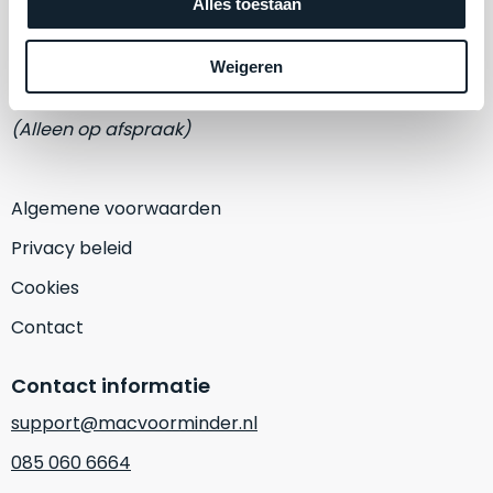
een
Adres
Alles toestaan
‘
customer
Eemmeerlaan 2-D
return’
.
Weigeren
Dit
Kort
1382 KA Weesp
model
uitgepakt
(Alleen op afspraak)
biedt
en
het
binnen
beste
de
Algemene voorwaarden
‘
all-
retourperiode
round’
teruggestuurd.
Privacy beleid
pakket
Dus
Cookies
binnen
niks
de
refurbished,
Contact
categorie.
niks
Het
vervangen.
Contact informatie
is
Simpelweg
een
support@macvoorminder.nl
weinig
Mac
gebruikt.
085 060 6664
die
Zowel