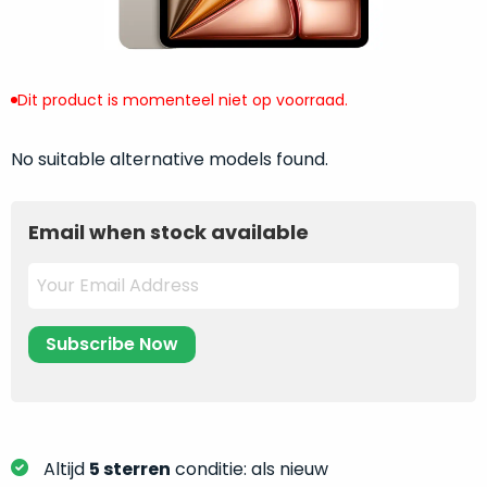
return
”
de
als
juiste
“ongebruikt,
MacBook
doos
te
Dit product is momenteel niet op voorraad.
eenmalig
kiezen.
geopend
”
Zeker
No suitable alternative models found.
zijn
wanneer
varianten
je
van
eigenlijk
Email when stock available
onze
niet
“
als
precies
nieuw
”-
weet
selectie:
waar
volledige
je
nieuwstaat,
moet
scherpe
beginnen.
prijs.
Wat
Zo
heb
Altijd
5 sterren
conditie: als nieuw
bespaar