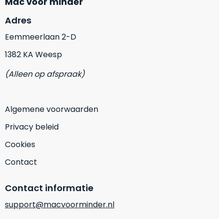
Mac voor minder
Mac
is
voor
Adres
de
MacBook
minder.
Pro
Eemmeerlaan 2-D
16
1382 KA Weesp
inch
van
(Alleen op afspraak)
€1.649,00
.
Perfect
voor
Algemene voorwaarden
grafisch
Als
Privacy beleid
werk
nieuw
zoals
–
Cookies
foto-
Ongebruikt,
Contact
én
doos
videobewerking.
éénmalig
IJzersterke
Contact informatie
geopend.
prestaties
support@macvoorminder.nl
voor
Dit