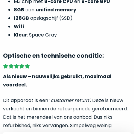
M3 chip met
8-core CPU
en
9-core GPU
welk
8GB
aan
unified memory
gebruiksdoel
een
128GB
opslagschijf (SSD)
Mac
Wifi
geschikt
Kleur
: Space Gray
is.
Op
Optische en technische conditie:
Als
basis
nieuw
van
–
echte
klantervaringen
tref
Als nieuw – nauwelijks gebruikt, maximaal
nauwelijks
je
voordeel.
gebruikt,
hier
maximaal
onze
voordeel.
Dit apparaat is een ‘
customer return’
. Deze is nieuw
labels.
verkocht en binnen de retourperiode geretourneerd.
Dit
Dat is het merendeel van ons aanbod. Dus niks
Onze
product
refurbished, niks vervangen. Simpelweg weinig
favoriet
is
gebruikt. Zowel optisch als technisch niet van nieuw te