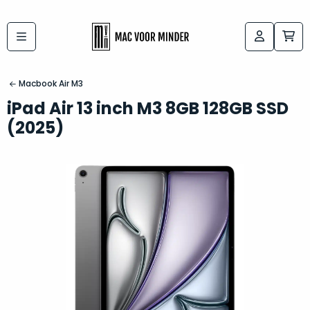
Bij
Labels:
macvoorminder.nl
kies
koop
Macbook Air M3
de
je
iPad Air 13 inch M3 8GB 128GB SSD
altijd
Mac
(2025)
in
die
5-
bij
sterren
“
als
jou
nieuw
”
past
conditie
–
Het
gegarandeerd.
kan
Zowel
lastig
de
zijn
“
customer
om