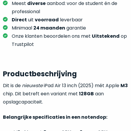
je
Meest
diverse
aanbod: voor de student én de
je
nou
professional
slim,
precies
zonder
Direct
uit
voorraad
leverbaar
nodig?
concessies
Minimaal
24 maanden
garantie
te
We
Onze klanten beoordelen ons met
Uitstekend
op
doen
hebben
Trustpilot
aan
inmiddels
kwaliteit.
zoveel
verschillende
Hier
klanten
Productbeschrijving
lees
voorzien
je
van
Dit is de
nieuwste
iPad Air 13 inch (2025) mét Apple
M3
welke
een
chip. Dit betreft een variant met
128GB
aan
conditiebeschrijvingen
MacBook
opslagcapaciteit.
wij
dat
bij
we
onze
Belangrijke specificaties in een notendop:
weten
producten
voor
gebruiken.