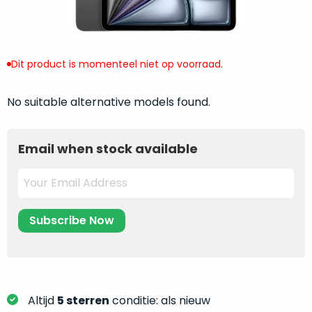
return
”
de
als
juiste
“ongebruikt,
MacBook
doos
te
Dit product is momenteel niet op voorraad.
eenmalig
kiezen.
geopend
”
Zeker
No suitable alternative models found.
zijn
wanneer
varianten
je
van
eigenlijk
Email when stock available
onze
niet
“
als
precies
nieuw
”-
weet
selectie:
waar
volledige
je
nieuwstaat,
moet
scherpe
beginnen.
prijs.
Wat
Zo
heb
Altijd
5 sterren
conditie: als nieuw
bespaar