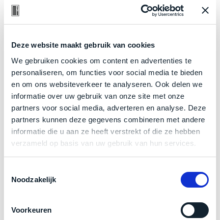
een
onderscheiden.
‘
customer
return’
.
Dit
Kort
Betreft een
nagenoeg
ongebruikt apparaat.
model
Deze website maakt gebruik van cookies
uitgepakt
Minimaal 24 maanden garantie bij Mac voor
biedt
en
We gebruiken cookies om content en advertenties te
minder.
het
binnen
personaliseren, om functies voor social media te bieden
Grondig gecontroleerd: Door ons geïnspecteerd
beste
de
en om ons websiteverkeer te analyseren. Ook delen we
‘
all-
op perfecte staat.
retourperiode
informatie over uw gebruik van onze site met onze
round’
De batterij is altijd in nieuwstaat: technisch 100%
teruggestuurd.
partners voor social media, adverteren en analyse. Deze
pakket
Dus
partners kunnen deze gegevens combineren met andere
gezond, met een zeer laag aantal laadcycli.
binnen
niks
informatie die u aan ze heeft verstrekt of die ze hebben
de
Klik hier
voor meer informatie over de ster vermelding
refurbished,
verzameld op basis van uw gebruik van hun services.
categorie.
niks
bij producten
Het
vervangen.
Toestemmingsselectie
is
Simpelweg
Noodzakelijk
een
weinig
Zakelijk kopen? BTW is aftrekbaar!
Mac
gebruikt.
die
Voorkeuren
De prijs is inclusief 21% BTW.
Zowel