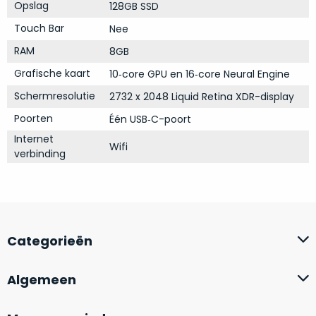
op
Opslag
128GB SSD
mist
perfecte
mee
Touch Bar
Nee
staat.
in
RAM
8GB
Profiteer
gaan.
van
Grafische kaart
10‑core GPU en 16‑core Neural Engine
een
Ze
Schermresolutie
2732 x 2048 Liquid Retina XDR-display
scherpe
zijn
Poorten
prijs
Één USB‑C-poort
–
voor
Internet
in
Wifi
een
verbinding
hun
product
categorie
dat
–
praktisch
gewoon
nieuw
is.
een
Categorieën
rocksolid
Minimaal
optie
.
24
Algemeen
Een
maanden
garantie
voorbeeld
bij
hiervan