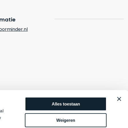
rmatie
orminder.nl
Alles toestaan
al
w
Weigeren