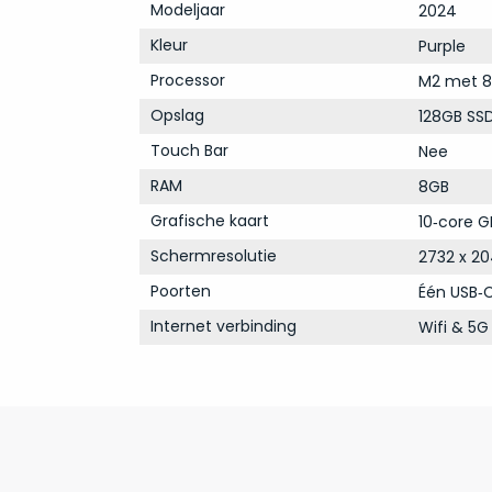
Modeljaar
2024
Kleur
Purple
Processor
M2 met 8
Opslag
128GB SS
Touch Bar
Nee
RAM
8GB
Grafische kaart
10‑core G
Schermresolutie
2732 x 20
Poorten
Één USB‑
Internet verbinding
Wifi & 5G