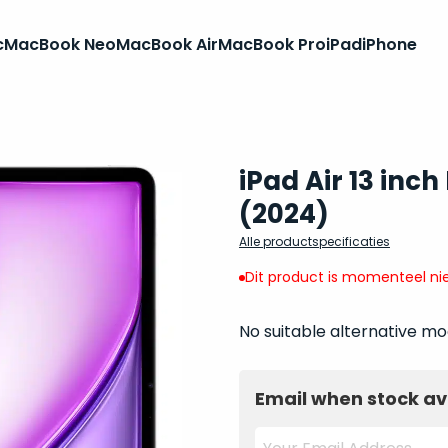
c
MacBook Neo
MacBook Air
MacBook Pro
iPad
iPhone
iPad Air 13 inc
(2024)
Alle productspecificaties
Dit product is momenteel nie
No suitable alternative mo
Email when stock av