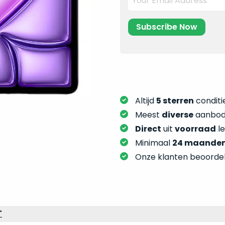
Altijd
5 sterren
conditie
Meest
diverse
aanbod:
Direct
uit
voorraad
l
Minimaal
24 maande
Onze klanten beoorde
"