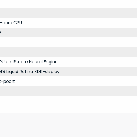
-core CPU
D
PU en 16‑core Neural Engine
48 Liquid Retina XDR-display
C-poort