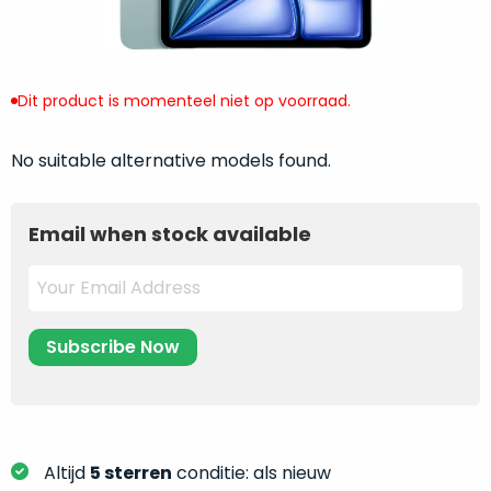
return
”
de
als
juiste
“ongebruikt,
MacBook
doos
te
Dit product is momenteel niet op voorraad.
eenmalig
kiezen.
geopend
”
Zeker
No suitable alternative models found.
zijn
wanneer
varianten
je
van
eigenlijk
Email when stock available
onze
niet
“
als
precies
nieuw
”-
weet
selectie:
waar
volledige
je
nieuwstaat,
moet
scherpe
beginnen.
prijs.
Wat
Zo
heb
Altijd
5 sterren
conditie: als nieuw
bespaar