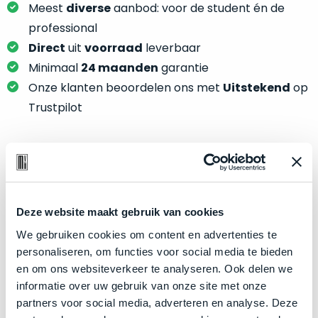
je
Meest
diverse
aanbod: voor de student én de
je
nou
professional
slim,
precies
zonder
Direct
uit
voorraad
leverbaar
nodig?
concessies
Minimaal
24 maanden
garantie
te
We
Onze klanten beoordelen ons met
Uitstekend
op
doen
hebben
Trustpilot
aan
inmiddels
kwaliteit.
zoveel
verschillende
Hier
klanten
Product specificaties
lees
voorzien
je
van
Model
iPad Air 13"
Deze website maakt gebruik van cookies
welke
een
Modeljaar
conditiebeschrijvingen
2024
We gebruiken cookies om content en advertenties te
MacBook
wij
personaliseren, om functies voor social media te bieden
Kleur
Blue
dat
bij
en om ons websiteverkeer te analyseren. Ook delen we
we
Processor
M2 met 8-core CPU
onze
informatie over uw gebruik van onze site met onze
weten
Opslag
producten
256GB SSD
partners voor social media, adverteren en analyse. Deze
voor
gebruiken.