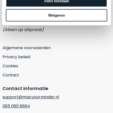
een
Adres
Alles toestaan
‘
customer
Eemmeerlaan 2-D
return’
.
Weigeren
Dit
Kort
1382 KA Weesp
model
uitgepakt
(Alleen op afspraak)
biedt
en
het
binnen
beste
de
Algemene voorwaarden
‘
all-
retourperiode
round’
teruggestuurd.
Privacy beleid
pakket
Dus
Cookies
binnen
niks
de
refurbished,
Contact
categorie.
niks
Het
vervangen.
Contact informatie
is
Simpelweg
een
support@macvoorminder.nl
weinig
Mac
gebruikt.
085 060 6664
die
Zowel