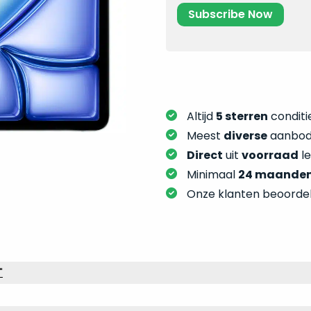
Altijd
5 sterren
conditie
Meest
diverse
aanbod:
Direct
uit
voorraad
l
Minimaal
24 maande
Onze klanten beoorde
"