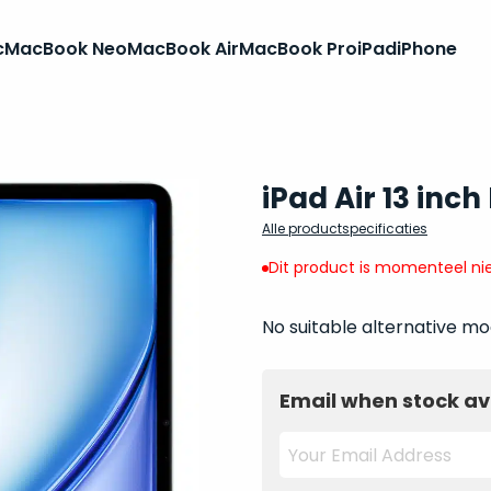
c
MacBook Neo
MacBook Air
MacBook Pro
iPad
iPhone
iPad Air 13 inc
Alle productspecificaties
Dit product is momenteel nie
No suitable alternative mo
Email when stock av