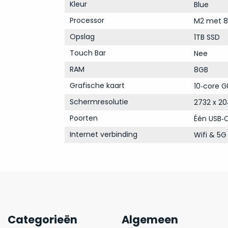
Kleur
Blue
Processor
M2 met 8
Opslag
1TB SSD
Touch Bar
Nee
RAM
8GB
Grafische kaart
10‑core G
Schermresolutie
2732 x 20
Poorten
Één USB‑
Internet verbinding
Wifi & 5G
Categorieën
Algemeen