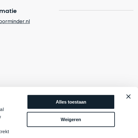
rmatie
orminder.nl
Alles toestaan
al
w
Weigeren
trekt