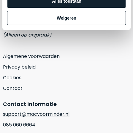
een
Adres
Alles toestaan
‘
customer
Eemmeerlaan 2-D
return’
.
Weigeren
Dit
Kort
1382 KA Weesp
model
uitgepakt
(Alleen op afspraak)
biedt
en
het
binnen
beste
de
Algemene voorwaarden
‘
all-
retourperiode
round’
teruggestuurd.
Privacy beleid
pakket
Dus
Cookies
binnen
niks
de
refurbished,
Contact
categorie.
niks
Het
vervangen.
Contact informatie
is
Simpelweg
een
support@macvoorminder.nl
weinig
Mac
gebruikt.
085 060 6664
die
Zowel