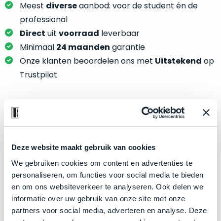
je
Meest
diverse
aanbod: voor de student én de
je
nou
professional
slim,
precies
zonder
Direct
uit
voorraad
leverbaar
nodig?
concessies
Minimaal
24 maanden
garantie
te
We
Onze klanten beoordelen ons met
Uitstekend
op
doen
hebben
Trustpilot
aan
inmiddels
kwaliteit.
zoveel
verschillende
Hier
klanten
Product specificaties
lees
voorzien
je
van
Model
iPad Air 11"
Deze website maakt gebruik van cookies
welke
een
Modeljaar
conditiebeschrijvingen
2024
We gebruiken cookies om content en advertenties te
MacBook
wij
personaliseren, om functies voor social media te bieden
Kleur
Space Gray
dat
bij
en om ons websiteverkeer te analyseren. Ook delen we
we
Processor
M2 met 8-core CPU
onze
informatie over uw gebruik van onze site met onze
weten
Opslag
producten
128GB SSD
partners voor social media, adverteren en analyse. Deze
voor
gebruiken.