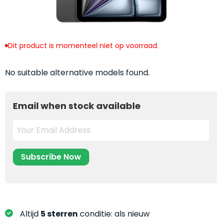
return
”
de
als
juiste
“ongebruikt,
MacBook
doos
te
Dit product is momenteel niet op voorraad.
eenmalig
kiezen.
geopend
”
Zeker
No suitable alternative models found.
zijn
wanneer
varianten
je
van
eigenlijk
Email when stock available
onze
niet
“
als
precies
nieuw
”-
weet
selectie:
waar
volledige
je
nieuwstaat,
moet
scherpe
beginnen.
prijs.
Wat
Zo
heb
Altijd
5 sterren
conditie: als nieuw
bespaar