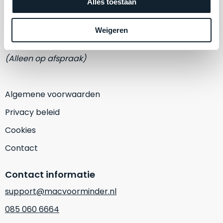
een
Adres
Alles toestaan
‘
customer
Eemmeerlaan 2-D
return’
.
Weigeren
Dit
Kort
1382 KA Weesp
model
uitgepakt
(Alleen op afspraak)
biedt
en
het
binnen
beste
de
Algemene voorwaarden
‘
all-
retourperiode
round’
teruggestuurd.
Privacy beleid
pakket
Dus
Cookies
binnen
niks
de
refurbished,
Contact
categorie.
niks
Het
vervangen.
Contact informatie
is
Simpelweg
een
support@macvoorminder.nl
weinig
Mac
gebruikt.
085 060 6664
die
Zowel