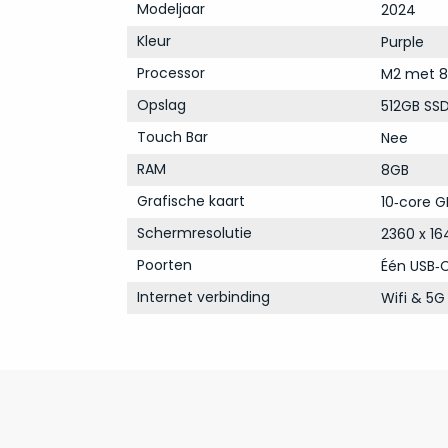
Modeljaar
2024
Kleur
Purple
Processor
M2 met 8
Opslag
512GB SS
Touch Bar
Nee
RAM
8GB
Grafische kaart
10‑core G
Schermresolutie
2360 x 16
Poorten
Één USB‑
Internet verbinding
Wifi & 5G