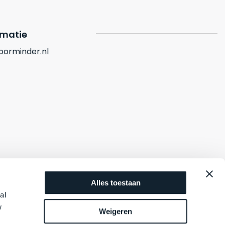
rmatie
orminder.nl
Alles toestaan
al
w
Weigeren