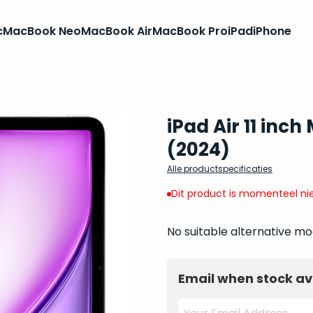
c
MacBook Neo
MacBook Air
MacBook Pro
iPad
iPhone
iPad Air 11 inc
(2024)
Alle productspecificaties
Dit product is momenteel nie
No suitable alternative mo
Email when stock av