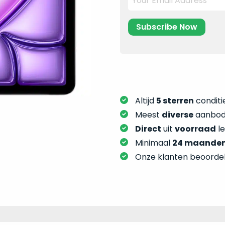
Altijd
5 sterren
conditie
Meest
diverse
aanbod:
Direct
uit
voorraad
l
Minimaal
24 maande
Onze klanten beoorde