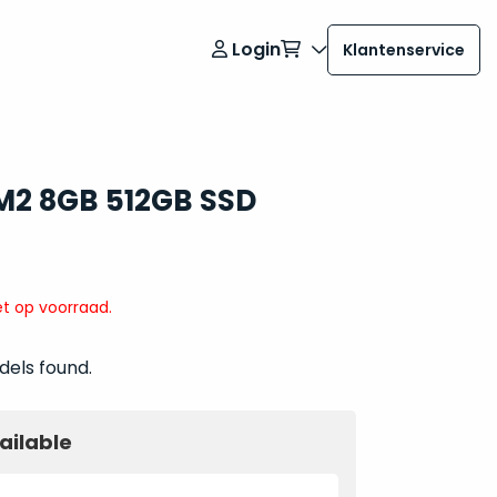
Login
Klantenservice
h M2 8GB 512GB SSD
t op voorraad.
dels found.
ailable