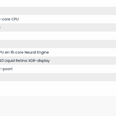
-core CPU
D
PU en 16‑core Neural Engine
40 Liquid Retina XDR-display
C-poort