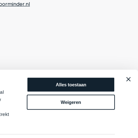
orminder.nl
Alles toestaan
al
w
Weigeren
trekt