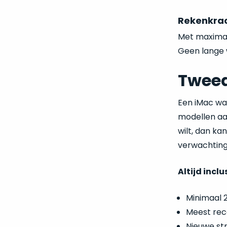
Rekenkrac
Met maximaa
Geen lange 
Tweed
Een iMac wa
modellen aa
wilt, dan ka
verwachting
Altijd inclu
Minimaal 
Meest rec
Nieuwe st