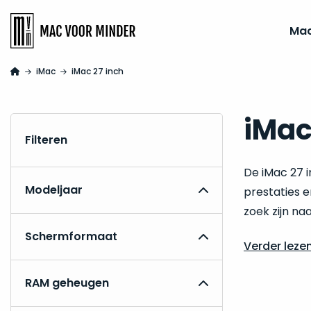
Ma
iMac
iMac 27 inch
iMac
Filteren
De iMac 27 i
Modeljaar
prestaties e
zoek zijn na
Schermformaat
Verder leze
RAM geheugen