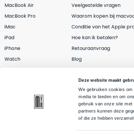
MacBook Air
Veelgestelde vragen
MacBook Pro
Waarom kopen bij macvoo
iMac
Conditie van het Apple pr
iPad
Hoe kan ik betalen?
iPhone
Retouraanvraag
Watch
Blog
Inruilen
Contact
Deze website maakt gebru
We gebruiken cookies om c
media te bieden en om ons
gebruik van onze site met
partners kunnen deze gege
of die ze hebben verzamel
© 2026 Mac voor minder. All rights reserved