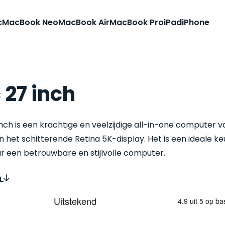
c
MacBook Neo
MacBook Air
MacBook Pro
iPad
iPhone
 27 inch
nch is een krachtige en veelzijdige all-in-one computer
n het schitterende Retina 5K-display. Het is een ideale ke
ar een betrouwbare en stijlvolle computer.
n