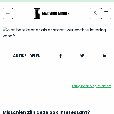
12 augustus 2024
Wat betekent er als er staat
Bij
Labels:
“Verwachte levering vanaf: ….”
macvoorminder.nl
kies
koop
de
je
altijd
Mac
in
die
5-
ARTIKEL DELEN
bij
sterren
“
als
jou
nieuw
”
past
conditie
–
Terug naar blog overzicht
Het
gegarandeerd.
kan
Zowel
lastig
de
zijn
“
customer
Misschien zijn deze ook interessant?
om