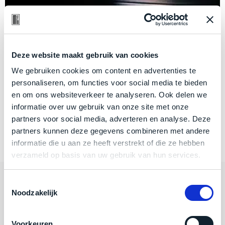
je
je
batterij
nou
slim,
laadt
precies
zonder
niet
nodig?
concessies
op:
te
Deze website maakt gebruik van cookies
wat
We
doen
nu?
We gebruiken cookies om content en advertenties te
hebben
aan
personaliseren, om functies voor social media te bieden
26 januari 2026
inmiddels
kwaliteit.
en om ons websiteverkeer te analyseren. Ook delen we
zoveel
MacBook-batterij laadt niet op: wat
informatie over uw gebruik van onze site met onze
verschillende
nu?
Hier
partners voor social media, adverteren en analyse. Deze
klanten
lees
partners kunnen deze gegevens combineren met andere
voorzien
Dit artikel lezen
je
informatie die u aan ze heeft verstrekt of die ze hebben
van
welke
verzameld op basis van uw gebruik van hun services.
een
conditiebeschrijvingen
MacBook
wij
dat
Toestemmingsselectie
Categorieën
bij
we
Noodzakelijk
onze
weten
producten
Algemeen
voor
gebruiken.
Voorkeuren