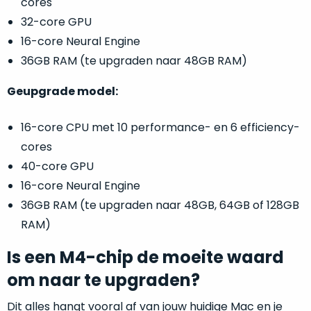
cores
nieuw
met
32-core GPU
in
het
16-core Neural Engine
de
label
verpakking
.
36GB RAM (te upgraden naar 48GB RAM)
“ongebruikt,
In
doos
Geupgrade model:
veel
éénmalig
gevallen
geopend”?
van
16-core CPU met 10 performance- en 6 efficiency-
Dan
‘open
cores
ontvang
doos’,
je
40-core GPU
ontvang
een
16-core Neural Engine
je
splinternieuw
36GB RAM (te upgraden naar 48GB, 64GB of 128GB
een
apparaat
RAM)
nieuwe
en
Mac
ben
Is een M4-chip de moeite waard
waar
jij
om naar te upgraden?
enkel
de
de
allereerste
Dit alles hangt vooral af van jouw huidige Mac en je
folie