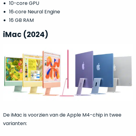
op
10-core GPU
mist
perfecte
mee
16‑core Neural Engine
staat.
in
16 GB RAM
Profiteer
gaan.
van
iMac (2024)
een
Ze
scherpe
zijn
prijs
–
voor
in
een
hun
product
categorie
dat
–
praktisch
gewoon
nieuw
is.
een
rocksolid
Minimaal
optie
.
24
De iMac is voorzien van de Apple M4-chip in twee
Een
maanden
varianten:
garantie
voorbeeld
bij
hiervan