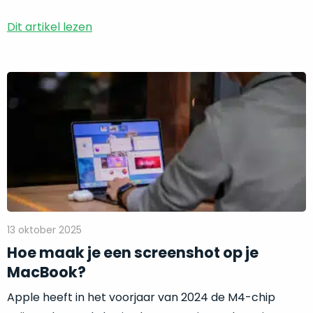
gebruikerssporen.
Alleen
Dit artikel lezen
producten
in
topconditie
Verder
nemen
lezen:
wij
Hoe
op
maak
in
je
ons
een
aanbod.
screenshot
Geen
op
vette
je
toetsen,
MacBook?
13 oktober 2025
geen
Hoe maak je een screenshot op je
slijtage.
MacBook?
Je
krijgt
Apple heeft in het voorjaar van 2024 de M4-chip
dat