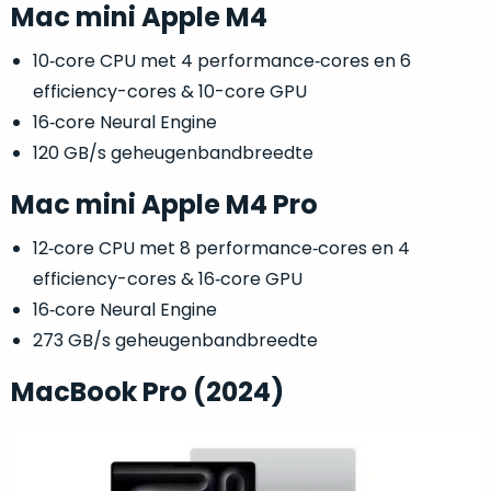
vrijwel
Mac mini Apple M4
betreft
iedereen
.
een
Daarom
10‑core CPU met 4 performance‑cores en 6
gloednieuwe,
is
efficiency-cores & 10-core GPU
ongebruikte
dit
MacBook.
16‑core Neural Engine
‘onze
Wanneer
120 GB/s geheugen­band­breedte
favoriet’.
er
een
Mac mini Apple M4 Pro
Je
nieuw
kiest
12‑core CPU met 8 performance‑cores en 4
model
hierbij
wordt
efficiency-cores & 16‑core GPU
voor
uitgebracht,
16‑core Neural Engine
‘
value
blijft
273 GB/s geheugen­band­breedte
for
er
money
‘
vaak
MacBook Pro (2024)
of
ongebruikte
‘
prijs/kwaliteitverhouding
‘.
voorraad
Het
van
is
het