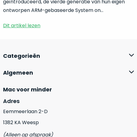
geïntroduceerd, de vierde generatie van hun eigen
echte
‘nieuw’-
ontworpen ARM-gebaseerde System on...
gevoel
zodra
Dit artikel lezen
je
het
apparaat
opent.
Categorieën
Originele
verpakking:
Algemeen
Vrijwel
altijd
Mac voor minder
meegeleverd.
Adres
Originele
accessoires:
Eemmeerlaan 2-D
Denk
1382 KA Weesp
aan
laadkabel
(Alleen op afspraak)