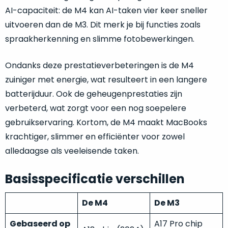
je
je
AI-capaciteit: de M4 kan AI-taken vier keer sneller
nou
slim,
uitvoeren dan de M3. Dit merk je bij functies zoals
precies
zonder
nodig?
spraakherkenning en slimme fotobewerkingen.
concessies
te
We
Ondanks deze prestatieverbeteringen is de M4
doen
hebben
zuiniger met energie, wat resulteert in een langere
aan
inmiddels
kwaliteit.
batterijduur. Ook de geheugenprestaties zijn
zoveel
verbeterd, wat zorgt voor een nog soepelere
verschillende
Hier
gebruikservaring. Kortom, de M4 maakt MacBooks
klanten
lees
voorzien
krachtiger, slimmer en efficiënter voor zowel
je
van
alledaagse als veeleisende taken.
welke
een
conditiebeschrijvingen
MacBook
Basisspecificatie verschillen
wij
dat
bij
we
De M4
De M3
onze
weten
producten
voor
Gebaseerd op
A17 Pro chip
gebruiken.