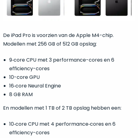
zich
optisch
heeft
als
bewezen
technisch
en
niet
waar
van
De iPad Pro is voorzien van de Apple M4-chip.
–
nieuw
Modellen met 256 GB of 512 GB opslag:
wij
te
–
onderscheiden.
9‑core CPU met 3 performance-cores en 6
er
veel
efficiency-cores
Betreft
van
een
10-core GPU
hebben
nagenoeg
16‑core Neural Engine
verkocht.
ongebruikt
8 GB RAM
apparaat.
Je
kan
Grondig
En modellen met 1 TB of 2 TB opslag hebben een:
er
gecontroleerd:
vrijwel
Door
10‑core CPU met 4 performance‑cores en 6
ons
niet
efficiency-cores
geïnspecteerd
de