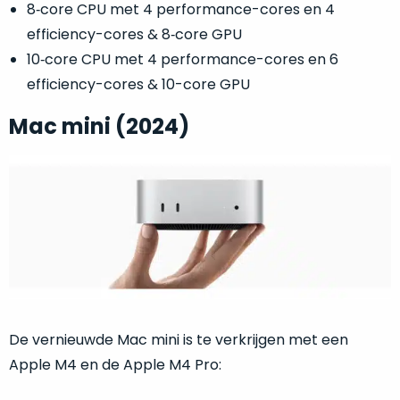
8‑core CPU met 4 performance-cores en 4
Mac
is
voor
efficiency-cores & 8‑core GPU
de
MacBook
minder.
10‑core CPU met 4 performance-cores en 6
Pro
16
efficiency-cores & 10-core GPU
inch
Mac mini (2024)
van
€1.649,00
.
Perfect
voor
grafisch
Als
werk
nieuw
zoals
–
foto-
Ongebruikt,
én
doos
videobewerking.
éénmalig
De vernieuwde Mac mini is te verkrijgen met een
IJzersterke
geopend.
prestaties
Apple M4 en de Apple M4 Pro:
voor
Dit