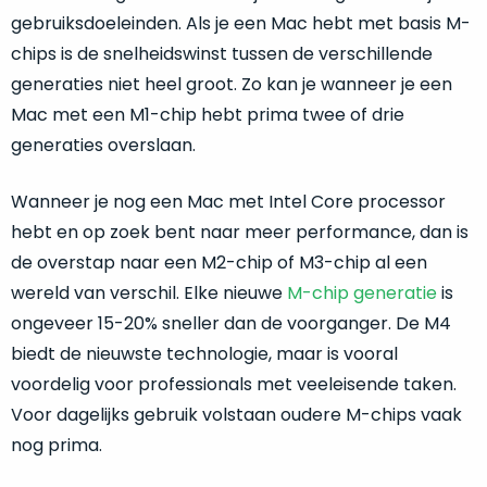
die
gebruiksdoeleinden. Als je een Mac hebt met basis M-
van
hem
de
chips is de snelheidswinst tussen de verschillende
in
doos
generaties niet heel groot. Zo kan je wanneer je een
gebruik
af
neemt!
Mac met een M1-chip hebt prima twee of drie
is.
generaties overslaan.
Wat
Wanneer je nog een Mac met Intel Core processor
mag
hebt en op zoek bent naar meer performance, dan is
je
de overstap naar een M2-chip of M3-chip al een
precies
wereld van verschil. Elke nieuwe
M-chip generatie
is
verwachten?
ongeveer 15-20% sneller dan de voorganger. De M4
Kies
biedt de nieuwste technologie, maar is vooral
je
voordelig voor professionals met veeleisende taken.
voor
Voor dagelijks gebruik volstaan oudere M-chips vaak
een
nog prima.
product
met