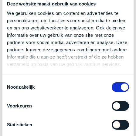
de
Deze website maakt gebruik van cookies
Bij
batterijstatus
de
We gebruiken cookies om content en advertenties te
te
Instapmodel:
‘onze
personaliseren, om functies voor social media te bieden
controleren.
favoriet’
en om ons websiteverkeer te analyseren. Ook delen we
De
10-core CPU met 4 performance- en 6 efficiency-
is
informatie over uw gebruik van onze site met onze
doos
cores
een
partners voor social media, adverteren en analyse. Deze
is
vergelijkbaar
partners kunnen deze gegevens combineren met andere
10-core GPU
geopend,
alternatief
informatie die u aan ze heeft verstrekt of die ze hebben
16-core Neural Engine
maar
vaak
verzameld op basis van uw gebruik van hun services.
het
16GB RAM (te upgraden naar 24GB of 32GB RAM)
een
apparaat
stuk
MacBook Pro met Apple M4 Pro
is
Toestemmingsselectie
duurder.
Noodzakelijk
verder
volledig
Nieuw
nieuw
Voorkeuren
en
in
ongebruikt.
doos
Statistieken
Niet