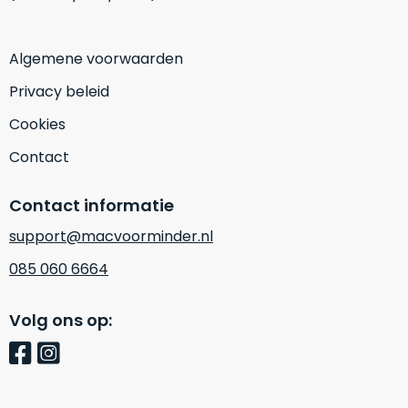
en
voedingsadapter
altijd
Algemene voorwaarden
meegeleverd.
Privacy beleid
Accu
Cookies
in
topconditie:
Contact
Vrijwel
altijd
Contact informatie
100%
accugezondheid,
support@macvoorminder.nl
nooit
lager
085 060 6664
dan
95%.
Volg ons op:
Zekerheid:
Altijd
minimaal
24