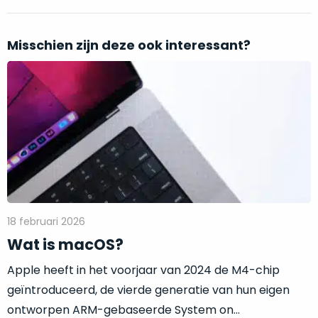
leggen
graag
Misschien zijn deze ook interessant?
uit
hoe
Verder
wij
lezen:
deze
Wat
“als
is
nieuw”
macOS?
status
garanderen:
De
complete
18 februari 2026
behuizing
Wat is macOS?
verkeert
in
Apple heeft in het voorjaar van 2024 de M4-chip
perfecte
geïntroduceerd, de vierde generatie van hun eigen
staat,
ontworpen ARM-gebaseerde System on...
zonder