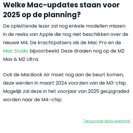
Welke Mac-updates staan voor
de
conditie
2025 op de planning?
“als
nieuw”,
De oplettende lezer zal nog enkele modellen missen
dan
in de reeks van Apple die nog niet beschikken over de
kies
nieuwe M4. De krachtpatsers als de Mac Pro en de
je
Mac Studio
bijvoorbeeld. Deze draaien nog op de M2
voor
Max & M2 Ultra.
een
product
Ook de MacBook Air moet nog aan de beurt komen,
dat
praktisch
deze werden in maart 2024 voorzien van de M3-chip.
niet
Mogelijk zal deze in het voorjaar van 2025 geüpgraded
van
worden naar de M4-chip.
nieuw
te
onderscheiden
Terug naar blog overzicht
is.
We