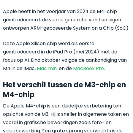
return
”
de
als
Apple heeft in het voorjaar van 2024 de M4-chip
juiste
“ongebruikt,
MacBook
geïntroduceerd, de vierde generatie van hun eigen
doos
te
ontworpen ARM-gebaseerde System on a Chip (SoC).
eenmalig
kiezen.
geopend
”
Zeker
Deze Apple Silicon chip werd als eerste
zijn
wanneer
geïntroduceerd in de iPad Pro (mei 2024) met de
varianten
je
van
focus op AI. Eind oktober volgde de aankondiging van
eigenlijk
onze
M4 in de iMac,
Mac mini
en de
MacBook Pro
.
niet
“
als
precies
nieuw
”-
Het verschil tussen de M3-chip en
weet
selectie:
waar
M4-chip
volledige
je
nieuwstaat,
moet
De Apple M4-chip is een duidelijke verbetering ten
scherpe
beginnen.
opzichte van de M3. Hij is sneller in algemene taken en
prijs.
Wat
vooral in grafische bewerkingen zoals foto- en
Zo
heb
bespaar
videobewerking. Een grote sprong voorwaarts is de