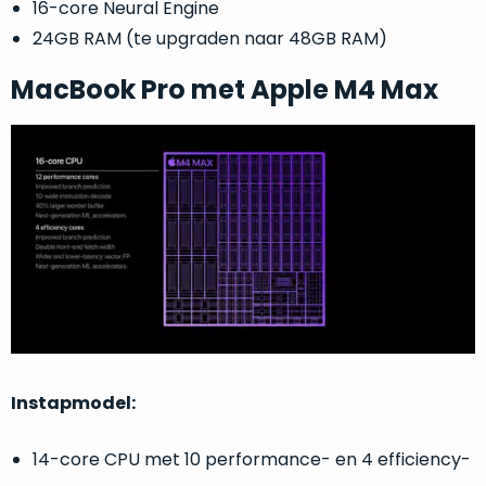
16-core Neural Engine
doos
een
24GB RAM (te upgraden naar 48GB RAM)
flink
lagere
MacBook Pro met Apple M4 Max
prijs!
Dit
Compleet
product
in
is
als
de
nieuw.
De
originele
doos
doos
van
geleverd,
inclusief
dit
alle
model
ongebruikte
is
toebehoren.
geopend
,
echter
Ga
is
Instapmodel:
jij
het
voor
product
een
14-core CPU met 10 performance- en 4 efficiency-
nog
product