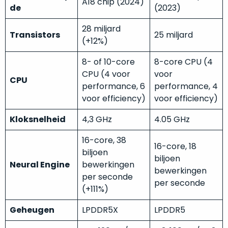
A18 chip (2024)
welk
de
(2023)
gebruiksdoel
28 miljard
een
Transistors
25 miljard
(+12%)
Mac
geschikt
8- of 10-core
8-core CPU (4
is.
CPU (4 voor
voor
CPU
performance, 6
performance, 4
Op
Als
voor efficiency)
voor efficiency)
basis
nieuw
van
Kloksnelheid
4,3 GHz
4.05 GHz
–
echte
klantervaringen
tref
nauwelijks
je
16-core, 38
gebruikt,
16-core, 18
hier
biljoen
maximaal
biljoen
onze
Neural Engine
bewerkingen
voordeel.
bewerkingen
labels.
per seconde
per seconde
(+111%)
Dit
Onze
product
Geheugen
LPDDR5X
LPDDR5
favoriet
is