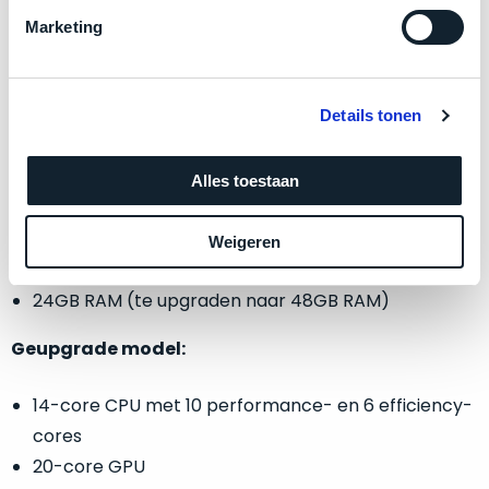
refurbished
Marketing
maar
Dit
gewoon
product
nog
is
nieuw.
Dat
écht
Details tonen
Instapmodel:
betekent
nieuw
!
dat
Minimaal
de
12-core CPU met 8 performance- en 4 efficiency-
Alles toestaan
24
doos
ongeopend
cores
maanden
is.
garantie
16-core GPU
Weigeren
Het
bij
16-core Neural Engine
product
Mac
24GB RAM (te upgraden naar 48GB RAM)
voor
is
niet
minder.
uit
Geupgrade model:
de
Profiteer
verpakking
van
14-core CPU met 10 performance- en 6 efficiency-
een
geweest!
gloednieuwe
cores
MacBook
Open
20-core GPU
voor