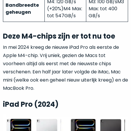
een
M4: 120 GB/s
M3: 100 GB/sM3
Bandbreedte
‘
customer
(+20%)M4 Max:
Max: tot 400
geheugen
return’
.
tot 547GB/s
GB/s
Dit
Kort
model
uitgepakt
biedt
Deze M4-chips zijn er tot nu toe
en
het
binnen
In mei 2024 kreeg de nieuwe iPad Pro als eerste de
beste
de
Apple M4-chip. Vrij uniek, gezien de Macs tot
‘
all-
retourperiode
round’
voorheen altijd als eerst met de nieuwste chips
teruggestuurd.
pakket
Dus
verschenen. Een half jaar later volgde de iMac, Mac
binnen
niks
mini (welke ook een geheel nieuw uiterlijk kreeg) en de
de
refurbished,
MacBook Pro.
categorie.
niks
Het
vervangen.
iPad Pro (2024)
is
Simpelweg
een
weinig
Mac
gebruikt.
die
Zowel