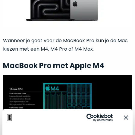
een
voorgaande
MacBook
model
die
achter
zodanig
in
goed
magazijnen.
geprijsd
Wanneer je gaat voor de MacBook Pro kun je de Mac
Wij
is
kiezen met een M4, M4 Pro of M4 Max.
nemen
voor
deze
de
voorraad
MacBook Pro met Apple M4
prestaties
over!
die
De
worden
doos
geleverd,
wordt
dat
slechts
wij
dit
één
adviseren
keer
als
geopend
onze
favoriet
.
om