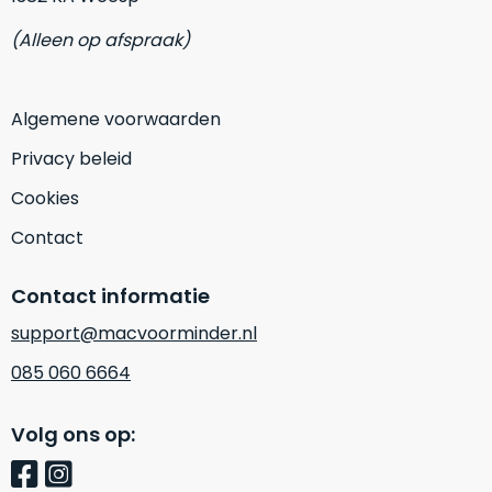
Mac
is
(Alleen op afspraak)
voor
de
MacBook
minder.
Pro
16
Algemene voorwaarden
inch
van
Privacy beleid
€1.649,00
.
Cookies
Perfect
voor
Contact
grafisch
Als
werk
nieuw
Contact informatie
zoals
–
support@macvoorminder.nl
foto-
Ongebruikt,
én
doos
085 060 6664
videobewerking.
éénmalig
IJzersterke
geopend.
Volg ons op:
prestaties
voor
Dit