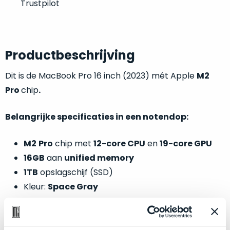
Trustpilot
welk
gebruiksdoel
een
Mac
Productbeschrijving
geschikt
is.
Dit is de MacBook Pro 16 inch (2023) mét Apple
M2
Pro
chip
.
Op
Als
basis
nieuw
van
Belangrijke specificaties in een notendop:
–
echte
klantervaringen
tref
nauwelijks
je
M2
Pro
chip met
12-core CPU
en
19-core GPU
gebruikt,
hier
16GB
aan
unified memory
maximaal
onze
voordeel.
1TB
opslagschijf (SSD)
labels.
Kleur:
Space Gray
Dit
Onze
product
favoriet
is
Optische en technische conditie: