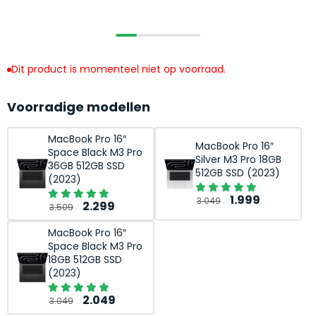
return
”
de
als
juiste
“ongebruikt,
MacBook
doos
te
Dit product is momenteel niet op voorraad.
eenmalig
kiezen.
geopend
”
Zeker
Voorradige modellen
zijn
wanneer
varianten
je
MacBook Pro 16″
van
MacBook Pro 16″
eigenlijk
Space Black M3 Pro
onze
Silver M3 Pro 18GB
niet
36GB 512GB SSD
512GB SSD (2023)
“
als
(2023)
precies
nieuw
”-
weet
Oorspronkelij
Huidige
1.999
3.049
Oorspronkelijke
Huidige
2.299
selectie:
3.509
waar
prijs
prijs
prijs
prijs
volledige
je
was:
is:
MacBook Pro 16″
was:
is:
nieuwstaat,
Space Black M3 Pro
moet
3.049.
1.999.
3.509.
2.299.
scherpe
18GB 512GB SSD
beginnen.
(2023)
prijs.
Wat
Zo
Oorspronkelijke
Huidige
heb
2.049
3.049
bespaar