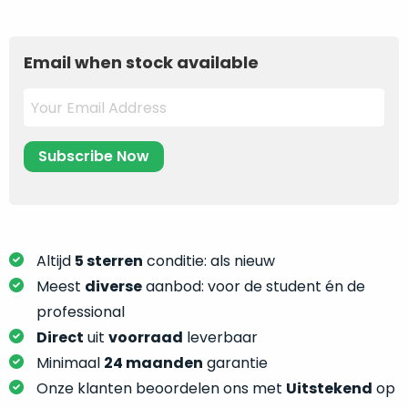
prijs
prijs
je
je
was:
is:
nou
slim,
3.049.
2.049.
precies
zonder
Email when stock available
nodig?
concessies
te
We
doen
hebben
aan
inmiddels
kwaliteit.
zoveel
verschillende
Hier
klanten
lees
voorzien
je
Altijd
5 sterren
conditie: als nieuw
van
welke
een
Meest
diverse
aanbod: voor de student én de
conditiebeschrijvingen
MacBook
professional
wij
dat
Direct
uit
voorraad
leverbaar
bij
we
Minimaal
24 maanden
garantie
onze
weten
producten
Onze klanten beoordelen ons met
Uitstekend
op
voor
gebruiken.