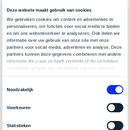
een
‘
customer
Deze website maakt gebruik van cookies
return’
.
Als nieuw.
Deze MacBook Pro 16 inch wijkt –
letterlijk
–
We gebruiken cookies om content en advertenties te
Dit
Kort
niet af van nieuw. Zowel optisch als technisch niet van
personaliseren, om functies voor social media te bieden
model
uitgepakt
nieuw te onderscheiden.
en om ons websiteverkeer te analyseren. Ook delen we
biedt
en
informatie over uw gebruik van onze site met onze
het
binnen
Klik hier
voor meer informatie over de ster vermelding
partners voor social media, adverteren en analyse. Deze
beste
de
partners kunnen deze gegevens combineren met andere
‘
all-
bij producten
retourperiode
informatie die u aan ze heeft verstrekt of die ze hebben
round’
teruggestuurd.
verzameld op basis van uw gebruik van hun services.
pakket
Dus
binnen
Zakelijk kopen? BTW is aftrekbaar!
niks
de
Toestemmingsselectie
refurbished,
De prijs is inclusief 21% BTW.
categorie.
Noodzakelijk
niks
Het
vervangen.
is
Simpelweg
Voorkeuren
een
weinig
Mac
gebruikt.
die
Statistieken
Zowel