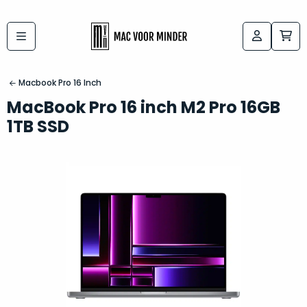
Bij
Labels:
macvoorminder.nl
kies
koop
Macbook Pro 16 Inch
de
je
MacBook Pro 16 inch M2 Pro 16GB
altijd
Mac
1TB SSD
in
die
5-
bij
sterren
“
als
jou
nieuw
”
past
conditie
–
Het
gegarandeerd.
kan
Zowel
lastig
de
zijn
“
customer
om