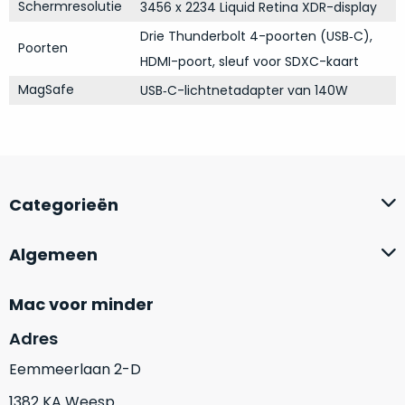
op
Schermresolutie
3456 x 2234 Liquid Retina XDR-display
mist
perfecte
mee
Drie Thunderbolt 4-poorten (USB‑C),
staat.
Poorten
in
HDMI-poort, sleuf voor SDXC-kaart
Profiteer
gaan.
MagSafe
USB‑C-lichtnetadapter van 140W
van
een
Ze
scherpe
zijn
prijs
–
voor
in
een
Categorieën
hun
product
categorie
dat
–
praktisch
Algemeen
gewoon
nieuw
is.
een
Mac voor minder
rocksolid
Minimaal
optie
.
Adres
24
Een
maanden
Eemmeerlaan 2-D
garantie
voorbeeld
bij
1382 KA Weesp
hiervan