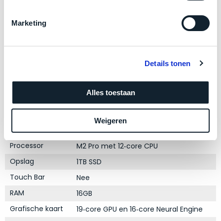
zich
optisch
heeft
als
Marketing
bewezen
technisch
en
niet
waar
van
–
Details tonen
nieuw
wij
Product specificaties
te
–
onderscheiden.
Alles toestaan
er
Model
MacBook Pro 16"
veel
Betreft
Modeljaar
2023
van
Weigeren
een
Kleur
Space Gray
hebben
nagenoeg
verkocht.
ongebruikt
Processor
M2 Pro met 12‑core CPU
apparaat.
Je
Opslag
1TB SSD
kan
Grondig
Touch Bar
Nee
er
gecontroleerd:
vrijwel
Door
RAM
16GB
ons
niet
Grafische kaart
19‑core GPU en 16‑core Neural Engine
geïnspecteerd
de