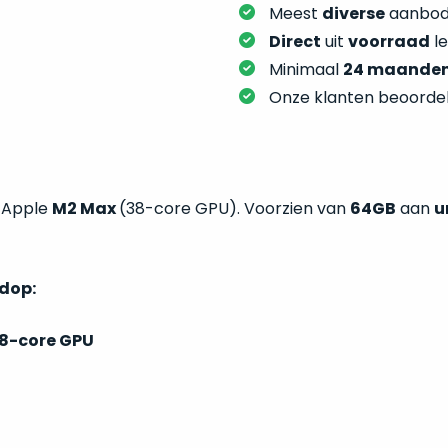
Meest
diverse
aanbod:
Direct
uit
voorraad
l
Minimaal
24 maande
Onze klanten beoorde
t Apple
M2 Max
(38-core GPU). Voorzien van
64GB
aan
u
ndop:
8-core GPU