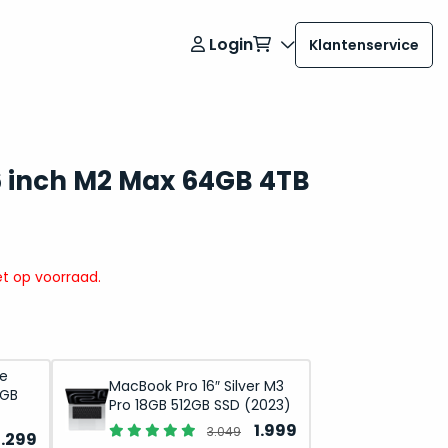
Login
Klantenservice
 inch M2 Max 64GB 4TB
t op voorraad.
ce
MacBook Pro 16″ Silver M3
2GB
Pro 18GB 512GB SSD (2023)
Oorspronkelijke
Huidige
1.999
3.049
orspronkelijke
Huidige
2.299