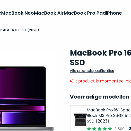
c
MacBook Neo
MacBook Air
MacBook Pro
iPad
iPhone
x 64GB 4TB SSD (2023)
MacBook Pro 16
SSD
Alle productspecificaties
Dit product is momenteel nie
Voorradige modellen
MacBook Pro 16″ Spa
Black M3 Pro 36GB 51
SSD (2023)
O
3.509