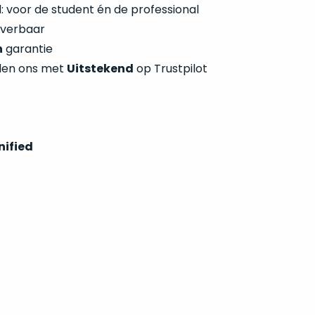
 voor de student én de professional
everbaar
n
garantie
len ons met
Uitstekend
op Trustpilot
nified