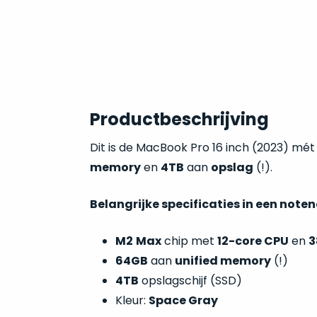
Productbeschrijving
Dit is de MacBook Pro 16 inch (2023) mé
memory
en
4TB
aan
opslag
(!).
Belangrijke specificaties in een note
M2
Max
chip met
12-core CPU
en
3
64GB
aan
unified memory
(!)
4TB
opslagschijf (SSD)
Kleur:
Space Gray