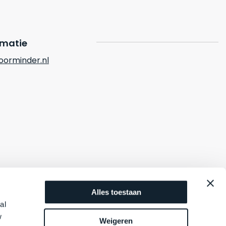
rmatie
orminder.nl
Alles toestaan
al
w
Weigeren