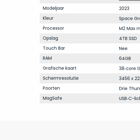
Modeljaar
2023
Kleur
Space Gr
Processor
M2 Max m
Opslag
4TB SSD
Touch Bar
Nee
RAM
64GB
Grafische kaart
38‑core G
Schermresolutie
3456 x 22
Poorten
Drie Thun
MagSafe
USB‑C-li