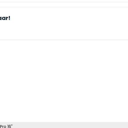
aar!
ro 16"