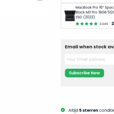
p
MacBook Pro 16″ Spa
w
Black M3 Pro 18GB 512
3
SSD (2023)
O
2
3.049
p
w
3
Email when stock av
Altijd
5 sterren
conditie