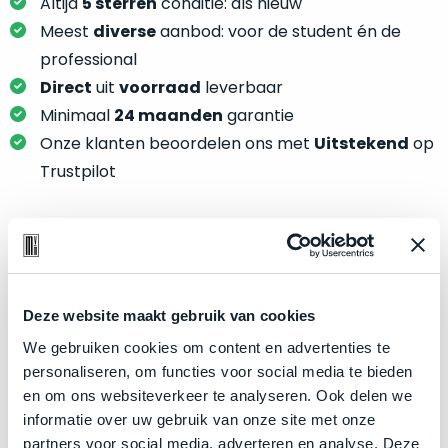
je
Altijd
5 sterren
conditie: als nieuw
je
nou
Meest
diverse
aanbod: voor de student én de
slim,
precies
professional
zonder
nodig?
Direct
uit
voorraad
leverbaar
concessies
te
Minimaal
24 maanden
garantie
We
doen
Onze klanten beoordelen ons met
Uitstekend
op
hebben
aan
inmiddels
Trustpilot
kwaliteit.
zoveel
verschillende
Hier
klanten
lees
voorzien
Product specificaties
je
van
welke
een
Model
MacBook Pro 16"
Deze website maakt gebruik van cookies
conditiebeschrijvingen
MacBook
Modeljaar
2021
We gebruiken cookies om content en advertenties te
wij
dat
personaliseren, om functies voor social media te bieden
bij
Kleur
Space Gray
we
en om ons websiteverkeer te analyseren. Ook delen we
onze
weten
Processor
M1 Max met 10‑core CPU
informatie over uw gebruik van onze site met onze
producten
voor
Opslag
8TB SSD
partners voor social media, adverteren en analyse. Deze
gebruiken.