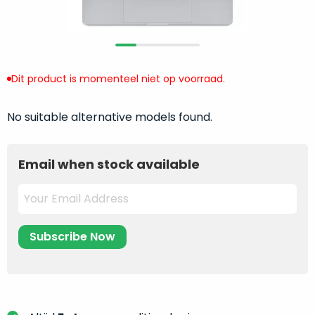
return
”
de
als
juiste
“ongebruikt,
MacBook
doos
te
eenmalig
Dit product is momenteel niet op voorraad.
kiezen.
geopend
”
Zeker
zijn
wanneer
No suitable alternative models found.
varianten
je
van
eigenlijk
onze
Email when stock available
niet
“
als
precies
nieuw
”-
weet
selectie:
waar
volledige
je
nieuwstaat,
moet
scherpe
beginnen.
prijs.
Wat
Zo
heb
bespaar